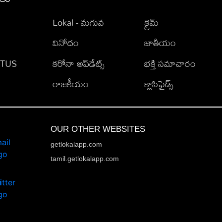
Lokal - మగువ
క్రైమ్
వినోదం
జాతీయం
TATUS
కరోనా అప్‌డేట్స్
భక్తి సమాచారం
రాజకీయం
క్లాసిఫైడ్స్
OUR OTHER WEBSITES
getlokalapp.com
tamil.getlokalapp.com