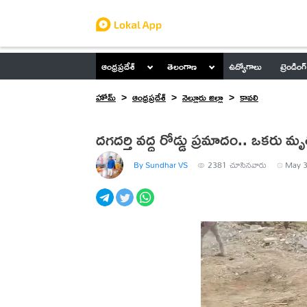
ఆంధ్రప్రదేశ్
తెలంగాణ
ఉద్యోగాలు
ట్రెండింగ్
హోమ్
ఆంధ్రప్రదేశ్
నెల్లూరు జిల్లా
కావలి
దగదర్తి వద్ద రోడ్డు ప్రమాదం.. ఒకరు మృ
By Sundhar VS
2381
చూసినవారు
May 3