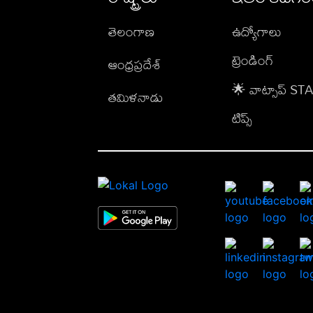
తెలంగాణ
ఉద్యోగాలు
ట్రెండింగ్
ఆంధ్రప్రదేశ్
🌟 వాట్సాప్ S
తమిళనాడు
టిప్స్