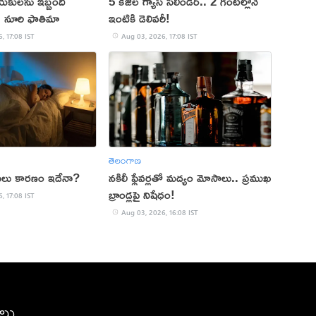
యకులను ఇబ్బంది
5 కేజీల గ్యాస్ సిలిండర్.. 2 గంటల్లోనే
ు: నూరి ఫాతిమా
ఇంటికి డెలివరీ!
, 17:08 IST
Aug 03, 2026, 17:08 IST
తెలంగాణ
 అసలు కారణం ఇదేనా?
నకిలీ ఫ్లేవర్లతో మద్యం మోసాలు.. ప్రముఖ
బ్రాండ్లపై నిషేధం!
, 17:08 IST
Aug 03, 2026, 16:08 IST
ీలు