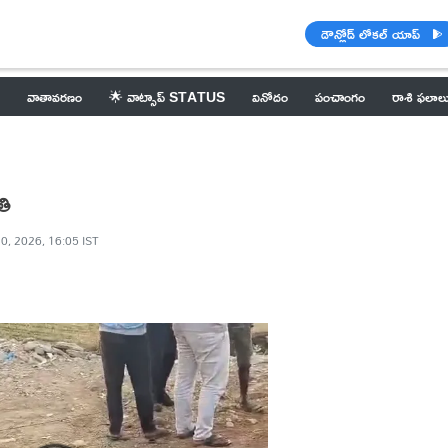
డౌన్లోడ్ లోకల్ యాప్
వాతావరణం
🌟 వాట్సాప్ STATUS
వినోదం
పంచాంగం
రాశి ఫలాల
తి
0, 2026, 16:05 IST