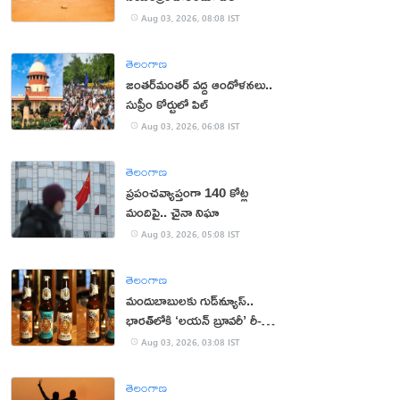
Aug 03, 2026, 08:08 IST
తెలంగాణ
జంతర్‌మంతర్‌ వద్ద ఆందోళనలు..
సుప్రీం కోర్టులో పిల్
Aug 03, 2026, 06:08 IST
తెలంగాణ
ప్రపంచవ్యాప్తంగా 140 కోట్ల
మందిపై.. చైనా నిఘా
Aug 03, 2026, 05:08 IST
తెలంగాణ
మందుబాబులకు గుడ్‌న్యూస్..
భారత్‌లోకి ‘లయన్ బ్రూవరీ’ రీ-
ఎంట్రీ
Aug 03, 2026, 03:08 IST
తెలంగాణ