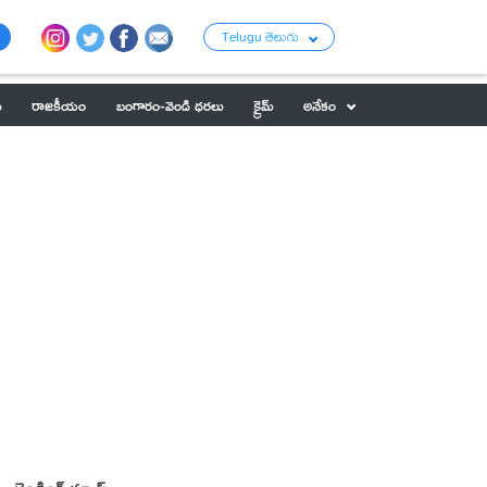
Telugu తెలుగు
ు
రాజకీయం
బంగారం-వెండి ధరలు
క్రైమ్
అనేకం