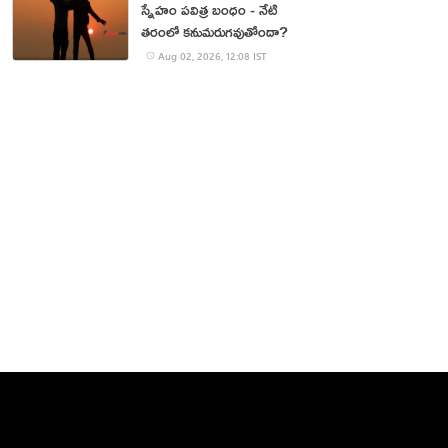
స్నేహం పవిత్ర బంధం - నేటి
తరంలో కనుమరుగవుతోందా?
Aug 02, 2026, 12:08 IST