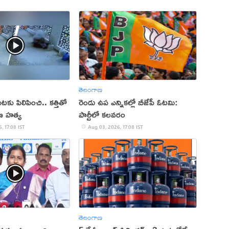
తెలంగాణ
కు పిలిపించి.. కత్తితో
రెండు ఉప ఎన్నికల్లో బీజేపీ ఓటమి:
ణ హత్య
పార్టీలో కలవరం
, 17:08 IST
Aug 03, 2026, 17:08 IST
తెలంగాణ