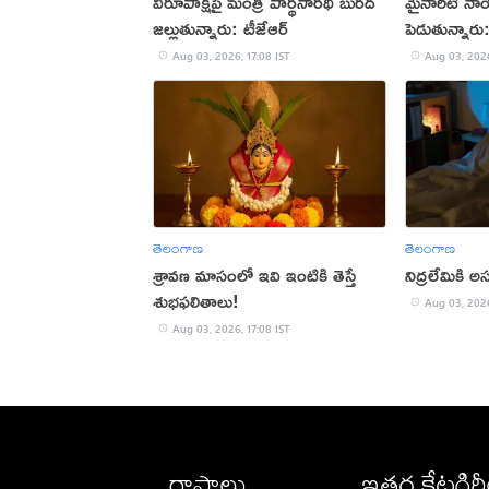
విరూపాక్షిపై మంత్రి పార్థసారథి బురద
మైనారిటీ నా
జల్లుతున్నారు: టీజేఆర్
పెడుతున్నార
Aug 03, 2026, 17:08 IST
Aug 03, 2026
తెలంగాణ
తెలంగాణ
శ్రావణ మాసంలో ఇవి ఇంటికి తెస్తే
నిద్రలేమికి
శుభఫలితాలు!
Aug 03, 2026
Aug 03, 2026, 17:08 IST
రాష్ట్రాలు
ఇతర కేటగిర