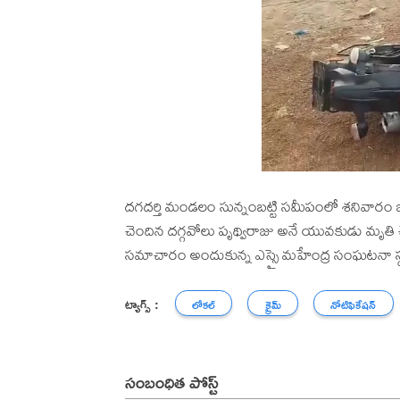
దగదర్తి మండలం సున్నంబట్టి సమీపంలో శనివారం జర
చెందిన దగ్గవోలు పృథ్విరాజు అనే యువకుడు మృతి
సమాచారం అందుకున్న ఎస్సై మహేంద్ర సంఘటనా స్థలా
ట్యాగ్స్ :
లోకల్
క్రైమ్
నోటిఫికేషన్
సంబంధిత పోస్ట్