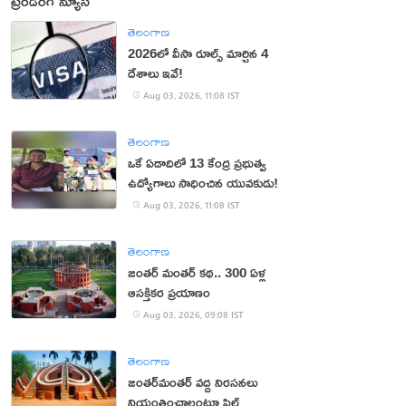
ట్రెండింగ్ న్యూస్
తెలంగాణ
2026లో వీసా రూల్స్ మార్చిన 4
దేశాలు ఇవే!
Aug 03, 2026, 11:08 IST
తెలంగాణ
ఒకే ఏడాదిలో 13 కేంద్ర ప్రభుత్వ
ఉద్యోగాలు సాధించిన యువకుడు!
Aug 03, 2026, 11:08 IST
తెలంగాణ
జంతర్‌ మంతర్‌ కథ.. 300 ఏళ్ల
ఆసక్తికర ప్రయాణం
Aug 03, 2026, 09:08 IST
తెలంగాణ
జంతర్‌మంతర్‌ వద్ద నిరసనలు
నియంత్రించాలంటూ పిల్