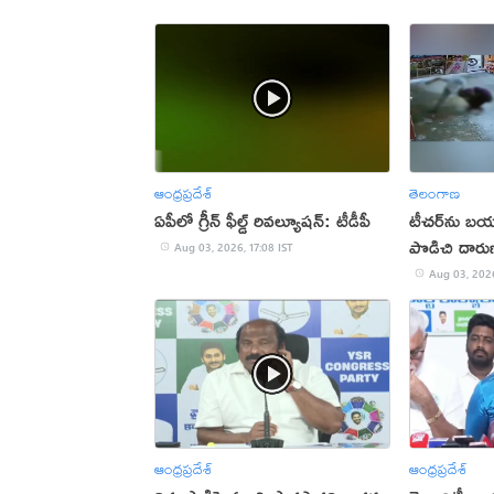
ఆంధ్రప్రదేశ్
తెలంగాణ
ఏపీలో గ్రీన్ ఫీల్డ్ రివల్యూషన్: టీడీపీ
టీచర్‌ను బయట
పొడిచి దారు
Aug 03, 2026, 17:08 IST
Aug 03, 2026
ఆంధ్రప్రదేశ్
ఆంధ్రప్రదేశ్