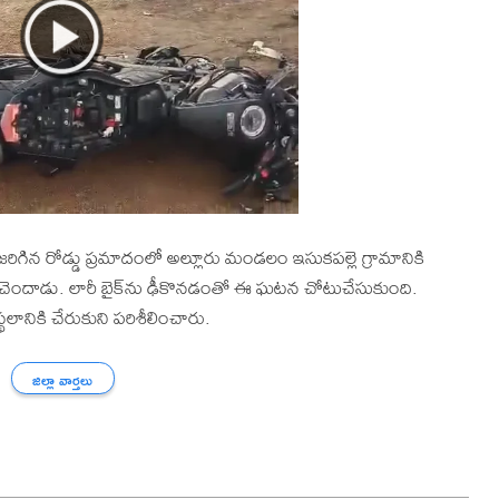
ిగిన రోడ్డు ప్రమాదంలో అల్లూరు మండలం ఇసుకపల్లె గ్రామానికి
 చెందాడు. లారీ బైక్‌ను ఢీకొనడంతో ఈ ఘటన చోటుచేసుకుంది.
నికి చేరుకుని పరిశీలించారు.
జిల్లా వార్తలు