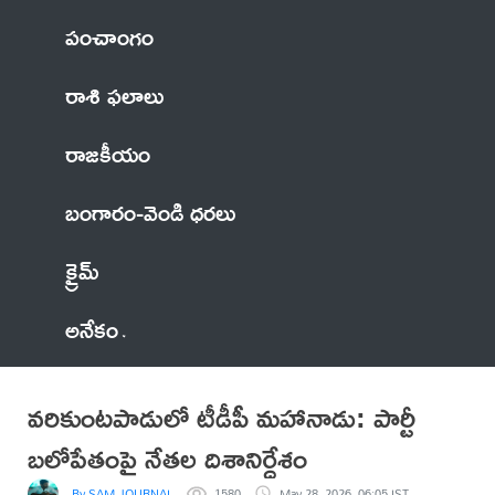
పంచాంగం
రాశి ఫలాలు
రాజకీయం
బంగారం-వెండి ధరలు
క్రైమ్
అనేకం
వరికుంటపాడులో టీడీపీ మహానాడు: పార్టీ
బలోపేతంపై నేతల దిశానిర్దేశం
By SAM JOURNALIST
1580
May 28, 2026, 06:05 IST