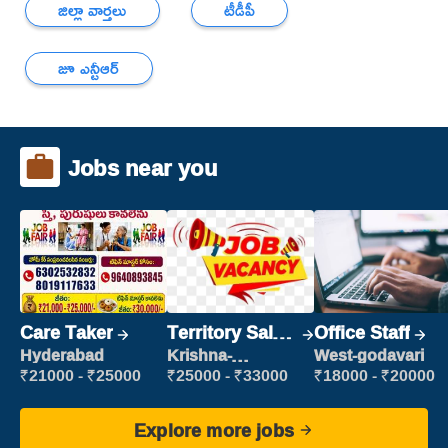
జిల్లా వార్తలు
టీడీపీ
జూ ఎన్టీఆర్
Jobs near you
Care Taker
Territory Sales
Office Staff
Manager
Hyderabad
Krishna-
West-godavari
vijayawada
₹21000 - ₹25000
₹25000 - ₹33000
₹18000 - ₹20000
Explore more jobs