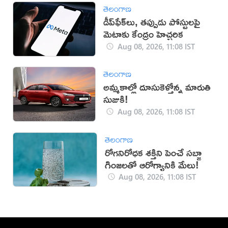
తెలంగాణ
డీప్‌ఫేక్‌లు, తప్పుడు పోస్టులపై
మెటాకు కేంద్రం హెచ్చరిక
Aug 08, 2026, 11:08 IST
తెలంగాణ
అమ్మకాల్లో దూసుకెళ్తోన్న మారుతి
సుజుకి!
Aug 08, 2026, 11:08 IST
తెలంగాణ
రోగనిరోధక శక్తిని పెంచే సబ్జా
గింజలతో ఆరోగ్యానికి మేలు!
Aug 08, 2026, 11:08 IST