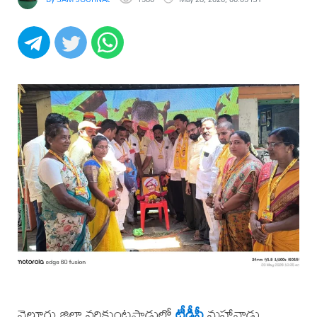
నెల్లూరు జిల్లా వరికుంటపాడులో
టీడీపీ
మహానాడు