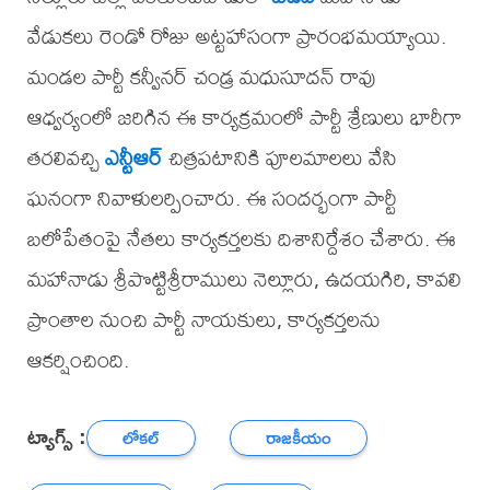
వేడుకలు రెండో రోజు అట్టహాసంగా ప్రారంభమయ్యాయి.
మండల పార్టీ కన్వీనర్ చండ్ర మధుసూదన్ రావు
ఆధ్వర్యంలో జరిగిన ఈ కార్యక్రమంలో పార్టీ శ్రేణులు భారీగా
తరలివచ్చి
ఎన్టీఆర్
చిత్రపటానికి పూలమాలలు వేసి
ఘనంగా నివాళులర్పించారు. ఈ సందర్భంగా పార్టీ
బలోపేతంపై నేతలు కార్యకర్తలకు దిశానిర్దేశం చేశారు. ఈ
మహానాడు శ్రీపొట్టిశ్రీరాములు నెల్లూరు, ఉదయగిరి, కావలి
ప్రాంతాల నుంచి పార్టీ నాయకులు, కార్యకర్తలను
ఆకర్షించింది.
ట్యాగ్స్ :
లోకల్
రాజకీయం