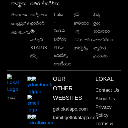
రాష్ట్రాలు
ఇతర కేటగిరీలు
తెలంగాణ
ఉద్యోగాలు
Lokal
క్రైమ్
విద్య
-
ట్రెండింగ్
జాతీయం
రైతు
ఆంధ్రప్రదేశ్
మగువ
కుటుంబం
🌟
భక్తి
తమిళనాడు
వినోదం
వాట్సాప్
సమాచారం
వాతావరణం
STATUS
కరోనా
క్లాసిఫైడ్స్
వ్యాపార
అప్‌డేట్స్
టిప్స్
ప్రపంచం
రాజకీయం
OUR
LOKAL
OTHER
Contact Us
WEBSITES
About Us
Privacy
getlokalapp.com
Policy
tamil.getlokalapp.com
Terms &