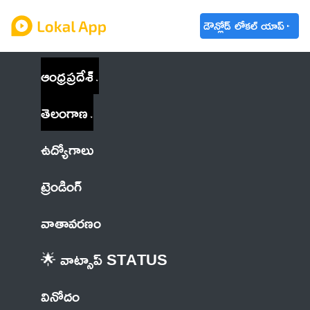
డౌన్లోడ్ లోకల్ యాప్
ఆంధ్రప్రదేశ్
తెలంగాణ
ఉద్యోగాలు
ట్రెండింగ్
వాతావరణం
🌟 వాట్సాప్ STATUS
వినోదం