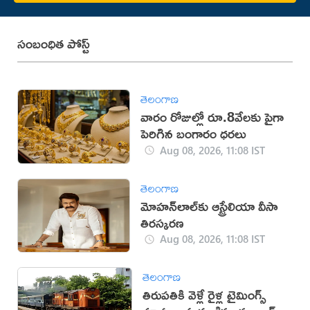
సంబంధిత పోస్ట్
తెలంగాణ
వారం రోజుల్లో రూ.8వేలకు పైగా
పెరిగిన బంగారం ధరలు
Aug 08, 2026, 11:08 IST
తెలంగాణ
మోహన్‌లాల్‌కు ఆస్ట్రేలియా వీసా
తిరస్కరణ
Aug 08, 2026, 11:08 IST
తెలంగాణ
తిరుపతికి వెళ్లే రైళ్ల టైమింగ్స్