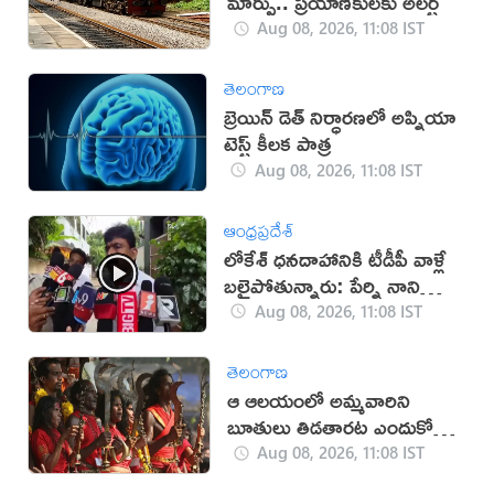
మార్పు.. ప్రయాణికులకు అలర్ట్
Aug 08, 2026, 11:08 IST
తెలంగాణ
బ్రెయిన్ డెత్ నిర్ధారణలో అప్నియా
టెస్ట్ కీలక పాత్ర
Aug 08, 2026, 11:08 IST
ఆంధ్రప్రదేశ్
లోకేశ్ ధనదాహానికి టీడీపీ వాళ్లే
బలైపోతున్నారు: పేర్ని నాని
(వీడియో)
Aug 08, 2026, 11:08 IST
తెలంగాణ
ఆ ఆలయంలో అమ్మవారిని
బూతులు తిడతారట ఎందుకో
తెలుసా?
Aug 08, 2026, 11:08 IST