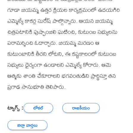
గూడా జయమ్మ ఉత్తర క్రియల కార్యక్రమంలో ఉదయగిరి
ఎమ్మెల్యే కాకర్ల సురేష్‌ పాల్గొన్నారు. ఆయన జయమ్మ
చిత్రపటానికి పుష్పాంజలి ఘటించి, కుటుంబ సభ్యులను
పరామర్శించి ఓదార్చారు. జయమ్మ మరణం ఆ
కుటుంబానికి తీరని లోటని, ఈ కష్టకాలంలో కుటుంబ
సభ్యులు ధైర్యంగా ఉండాలని ఎమ్మెల్యే కోరారు. ఆమె
ఆత్మకు శాంతి చేకూరాలని భగవంతుడిని ప్రార్థిస్తూ తన
ప్రగాఢ సానుభూతి తెలిపారు.
ట్యాగ్స్ :
లోకల్
రాజకీయం
జిల్లా వార్తలు