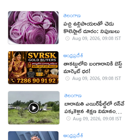
తెలంగాణ
పచ్చి ఉల్లిపాయలతో చెడు
కొలెస్ట్రాల్ దూరం: నిపుణులు
Aug 09, 2026, 09:08 IST
ఆంధ్రప్రదేశ్
తాకట్టులోని బంగారానికి బెస్ట్
మార్కెట్ ధర!
Aug 09, 2026, 09:08 IST
తెలంగాణ
బారామతి ఎయిర్‌ఫీల్డ్‌లో రన్‌వే
పక్కకెళ్లిన శిక్షణ విమానం
(వీడియో)
Aug 09, 2026, 09:08 IST
ఆంధ్రప్రదేశ్