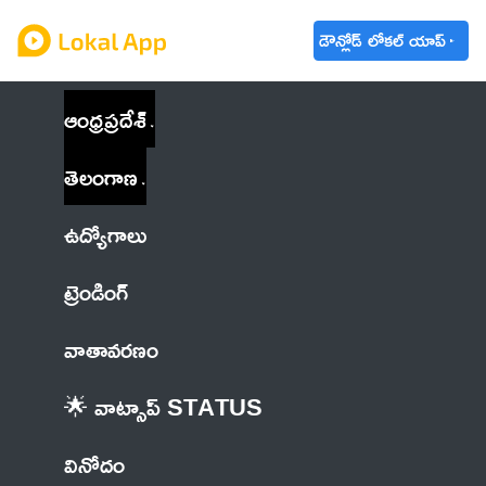
డౌన్లోడ్ లోకల్ యాప్
ఆంధ్రప్రదేశ్
తెలంగాణ
ఉద్యోగాలు
ట్రెండింగ్
వాతావరణం
🌟 వాట్సాప్ STATUS
వినోదం