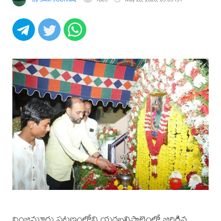
వింజమూరు పట్టణంలోని యర్రబల్లిపాలెంలో జరిగిన