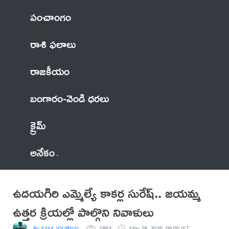
పంచాంగం
రాశి ఫలాలు
రాజకీయం
బంగారం-వెండి ధరలు
క్రైమ్
అనేకం
ఉదయగిరి ఎమ్మెల్యే కాకర్ల సురేష్‌.. జయమ్మ
ఉత్తర క్రియల్లో పాల్గొని నివాళులు
By SAM JOURNALIST
1863
May 28, 2026, 09:05 IST