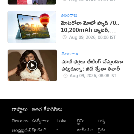
తెలంగాణ
మోటరోలా మోటో ప్యాడ్ 70..
10,200mAh బ్యాటరీ,
5Gతో కొత్త టాబ్లెట్ విడుదల
Aug 09, 2026, 08:08 IST
తెలంగాణ
మాజీ భర్తలు ఛీటింగ్ చేస్తుండగా
పట్టుకున్నా: నటి శ్వేతా తివారీ
Aug 09, 2026, 08:08 IST
రాష్ట్రాలు
ఇతర కేటగిరీలు
తెలంగాణ
ఉద్యోగాలు
Lokal
క్రైమ్
విద్య
-
ట్రెండింగ్
జాతీయం
రైతు
ఆంధ్రప్రదేశ్