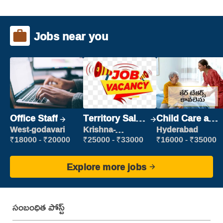
Jobs near you
Office Staff
Territory Sales
Child Care and
Manager
Patient care
West-godavari
Krishna-
Hyderabad
vijayawada
₹18000 - ₹20000
₹25000 - ₹33000
₹16000 - ₹35000
Explore more jobs
సంబంధిత పోస్ట్