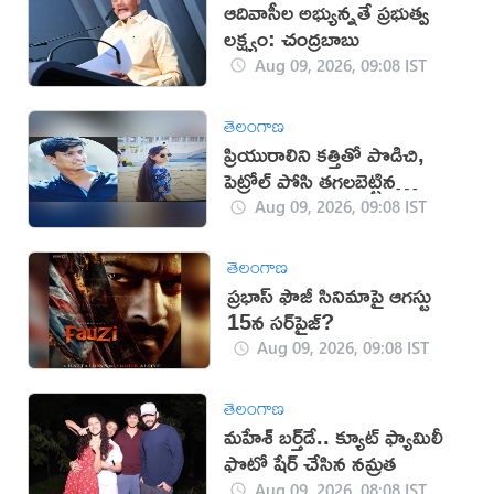
ఆదివాసీల అభ్యున్నతే ప్రభుత్వ
లక్ష్యం: చంద్రబాబు
Aug 09, 2026, 09:08 IST
తెలంగాణ
ప్రియురాలిని కత్తితో పొడిచి,
పెట్రోల్ పోసి తగలబెట్టిన
ప్రియుడు!
Aug 09, 2026, 09:08 IST
తెలంగాణ
ప్రభాస్ ఫౌజీ సినిమాపై ఆగస్టు
15న సర్‌ప్రైజ్?
Aug 09, 2026, 09:08 IST
తెలంగాణ
మహేశ్‌ బర్త్‌డే.. క్యూట్‌ ఫ్యామిలీ
ఫొటో షేర్ చేసిన నమ్రత
Aug 09, 2026, 08:08 IST