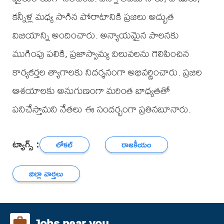
కన్నీళ్ల మధ్య సాగిన పోరాటానికి ప్రజలు అద్భుత
విజయాన్ని అందించారు. అన్యాయమైన పాలనకు
ముగింపు పలికి, ప్రజాస్వామ్య విలువలను గెలిపించిన
కార్యకర్తల త్యాగాలకు నిదర్శనంగా అభివర్ణించారు. ప్రజల
ఆశయాలకు అనుగుణంగా మరింత బాధ్యతతో
పనిచేస్తామని నేతలు ఈ సందర్భంగా ప్రతినబూనారు.
ట్యాగ్స్ :
లోకల్
రాజకీయం
జిల్లా వార్తలు
Jobs near you