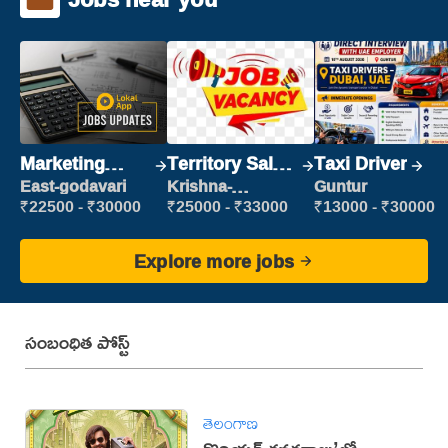
Marketing
Territory Sales
Taxi Driver
Executive
Manager
East-godavari
Krishna-
Guntur
vijayawada
₹22500 - ₹30000
₹25000 - ₹33000
₹13000 - ₹30000
Explore more jobs
సంబంధిత పోస్ట్
తెలంగాణ