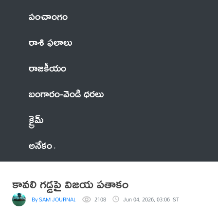
పంచాంగం
రాశి ఫలాలు
రాజకీయం
బంగారం-వెండి ధరలు
క్రైమ్
అనేకం
కావలి గడ్డపై విజయ పతాకం
By SAM JOURNALIST
2108
Jun 04, 2026, 03:06 IST