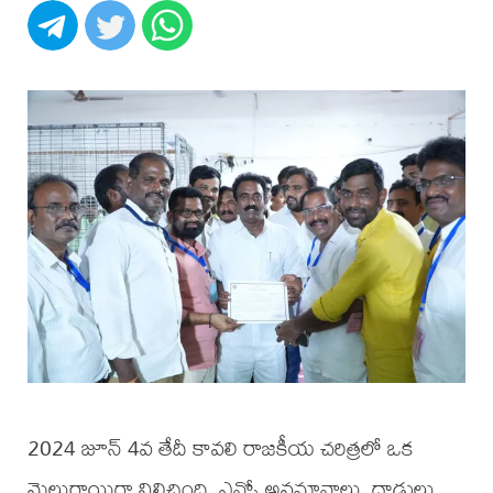
2024 జూన్ 4వ తేదీ కావలి రాజకీయ చరిత్రలో ఒక
మైలురాయిగా నిలిచింది. ఎన్నో అవమానాలు, దాడులు,