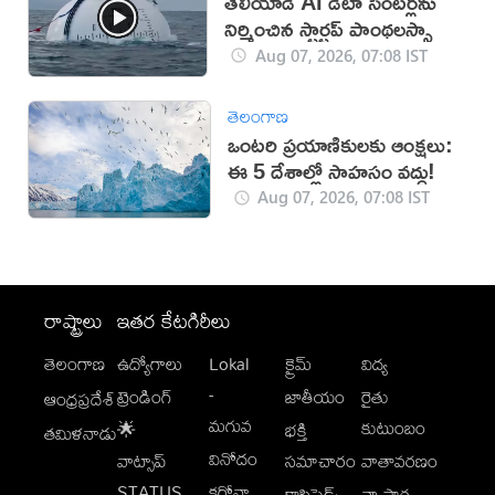
తేలియాడే AI డేటా సెంటర్లను
నిర్మించిన స్టార్టప్ పాంథలస్సా
Aug 07, 2026, 07:08 IST
తెలంగాణ
ఒంటరి ప్రయాణికులకు ఆంక్షలు:
ఈ 5 దేశాల్లో సాహసం వద్దు!
Aug 07, 2026, 07:08 IST
రాష్ట్రాలు
ఇతర కేటగిరీలు
తెలంగాణ
ఉద్యోగాలు
Lokal
క్రైమ్
విద్య
-
ట్రెండింగ్
జాతీయం
రైతు
ఆంధ్రప్రదేశ్
మగువ
కుటుంబం
🌟
భక్తి
తమిళనాడు
వినోదం
వాట్సాప్
సమాచారం
వాతావరణం
STATUS
కరోనా
క్లాసిఫైడ్స్
వ్యాపార