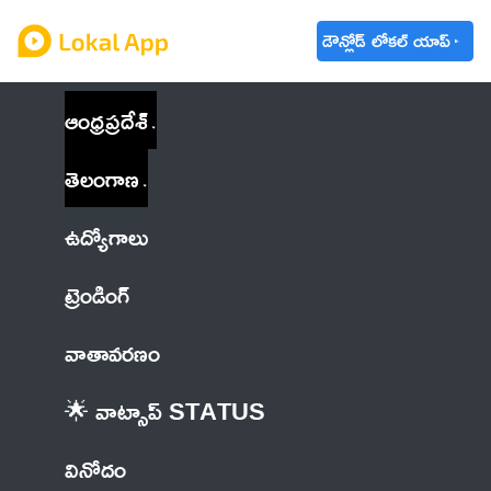
డౌన్లోడ్ లోకల్ యాప్
ఆంధ్రప్రదేశ్
తెలంగాణ
ఉద్యోగాలు
ట్రెండింగ్
వాతావరణం
🌟 వాట్సాప్ STATUS
వినోదం