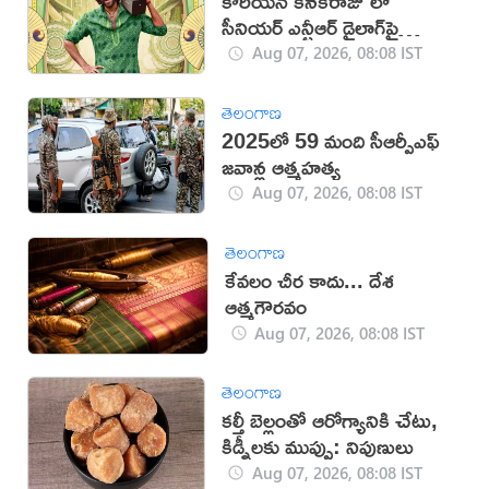
కొరియన్ కనకరాజు’లో
సీనియర్ ఎన్టీఆర్ డైలాగ్‌పై
వివాదం!
Aug 07, 2026, 08:08 IST
తెలంగాణ
2025లో 59 మంది సీఆర్పీఎఫ్
జ‌వాన్ల ఆత్మ‌హ‌త్య
Aug 07, 2026, 08:08 IST
తెలంగాణ
కేవలం చీర కాదు... దేశ
ఆత్మగౌరవం
Aug 07, 2026, 08:08 IST
తెలంగాణ
కల్తీ బెల్లంతో ఆరోగ్యానికి చేటు,
కిడ్నీలకు ముప్పు: నిపుణులు
Aug 07, 2026, 08:08 IST