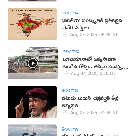
తెలంగాణ
భారతీయ సంస్కృతికి ప్రతీకలైన
చేనేత వస్త్రాలు
Aug 07, 2026, 08:08 IST
తెలంగాణ
లూధియానాలో ఒక్కసారిగా
కుంగిన రోడ్డు.. తప్పిన ముప్పు
(వీడియో)
Aug 07, 2026, 08:08 IST
తెలంగాణ
నటుడు మిథున్ చక్రవర్తికి తీవ్ర
అస్వస్థత
Aug 07, 2026, 07:08 IST
తెలంగాణ