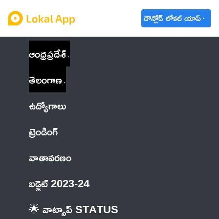
డౌన్లోడ్ లోకల్ యాప్
ఆంధ్రప్రదేశ్
తెలంగాణ
ఉద్యోగాలు
ట్రెండింగ్
వాతావరణం
బడ్జెట్ 2023-24
🌟 వాట్సాప్ STATUS