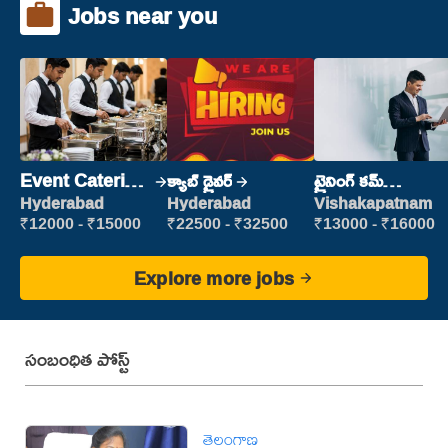
Jobs near you
Event Catering
క్యాబ్ డ్రైవర్
ట్రైనింగ్ కమ్
Staff
ప్లేస్‌మెంట్
Hyderabad
Hyderabad
Vishakapatnam
₹12000 - ₹15000
₹22500 - ₹32500
₹13000 - ₹16000
Explore more jobs
సంబంధిత పోస్ట్
తెలంగాణ