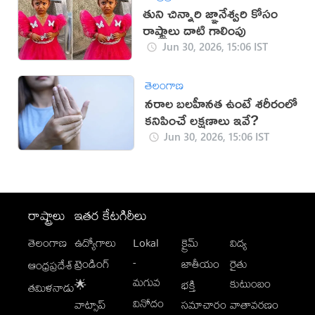
తుని చిన్నారి జ్ఞానేశ్వరి కోసం
రాష్ట్రాలు దాటి గాలింపు
Jun 30, 2026, 15:06 IST
తెలంగాణ
నరాల బలహీనత ఉంటే శరీరంలో
కనిపించే లక్షణాలు ఇవే?
Jun 30, 2026, 15:06 IST
రాష్ట్రాలు
ఇతర కేటగిరీలు
తెలంగాణ
ఉద్యోగాలు
Lokal
క్రైమ్
విద్య
-
ట్రెండింగ్
జాతీయం
రైతు
ఆంధ్రప్రదేశ్
మగువ
కుటుంబం
🌟
భక్తి
తమిళనాడు
వినోదం
వాట్సాప్
సమాచారం
వాతావరణం