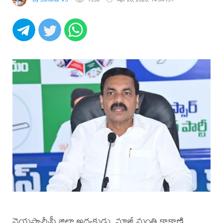
వైయస్సార్సీపీ జిల్లా అధ్యక్షుడు, మాజీ మంత్రి కాకాణి