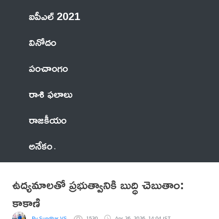
ఐపీఎల్ 2021
వినోదం
పంచాంగం
రాశి ఫలాలు
రాజకీయం
అనేకం
ఉద్యమాలతో ప్రభుత్వానికి బుద్ధి చెబుతాం:
కాకాణి
By Sundhar VS
1530
Apr 26, 2026, 14:04 IST