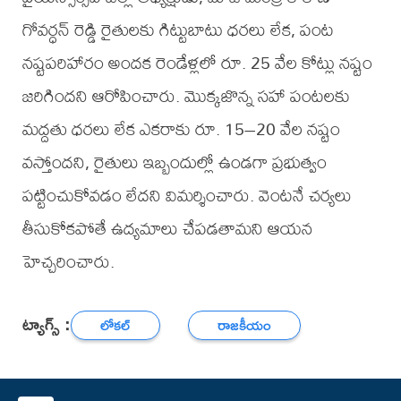
గోవర్ధన్ రెడ్డి రైతులకు గిట్టుబాటు ధరలు లేక, పంట
నష్టపరిహారం అందక రెండేళ్లలో రూ. 25 వేల కోట్లు నష్టం
జరిగిందని ఆరోపించారు. మొక్కజొన్న సహా పంటలకు
మద్దతు ధరలు లేక ఎకరాకు రూ. 15–20 వేల నష్టం
వస్తోందని, రైతులు ఇబ్బందుల్లో ఉండగా ప్రభుత్వం
పట్టించుకోవడం లేదని విమర్శించారు. వెంటనే చర్యలు
తీసుకోకపోతే ఉద్యమాలు చేపడతామని ఆయన
హెచ్చరించారు.
ట్యాగ్స్ :
లోకల్
రాజకీయం