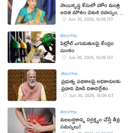
సాయికృష్ణ కేసులో హోం మంత్రి
అనిత మౌనం వెనుక రహస్యం
ఏంటి?
Jun 30, 2026, 16:06 IST
తెలంగాణ
పెట్రోల్ ఎగుమతులపై కేంద్రం
సుంకం
Jun 30, 2026, 16:06 IST
తెలంగాణ
ప్రభుత్వ పథకాలపై అధికారులకు
ప్రధాని మోదీ దిశానిర్దేశం
Jun 30, 2026, 16:06 IST
తెలంగాణ
మలబద్ధకాన్ని నిర్లక్ష్యం చేస్తే తీవ్ర
సమస్యలు!