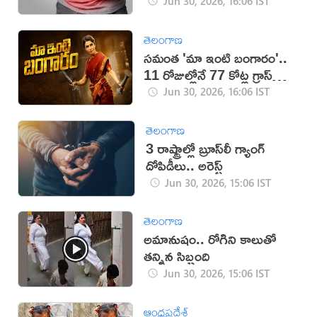
Jun 30, 2026, 16:06 IST
తెలంగాణ
సమంత 'మా ఇంటి బంగారం'..
11 రోజుల్లోనే 77 కోట్ల గ్రాస్
వసూళ్లు!
Jun 30, 2026, 16:06 IST
తెలంగాణ
3 రాష్ట్రాల్లో బ్రూస్‌లీ గ్యాంగ్
దోపిడీలు.. అరెస్ట్
Jun 30, 2026, 15:06 IST
తెలంగాణ
అమానుషం.. రోగిని కాలుతో
తన్నిన సిబ్బంది
Jun 30, 2026, 15:06 IST
ఆంధ్రప్రదేశ్