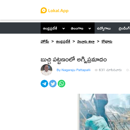
ఆంధ్రప్రదేశ్
తెలంగాణ
ఉద్యోగాలు
ట్రెండింగ్
హోమ్
ఆంధ్రప్రదేశ్
నెల్లూరు జిల్లా
కోవూరు
బుచ్చి పట్టణంలో అగ్నిప్రమాదం
By Nagaraju Pattapalli
631
చూసినవారు