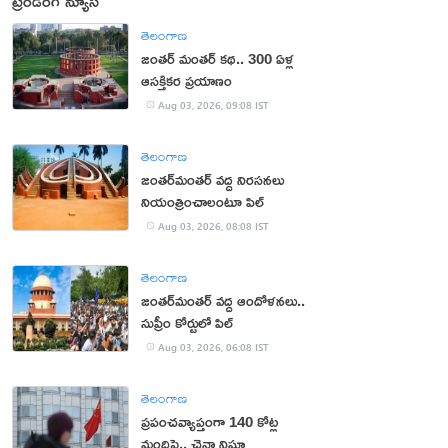
ట్రెండింగ్ న్యూస్
తెలంగాణ
జంతర్‌ మంతర్‌ కథ.. 300 ఏళ్ల
ఆసక్తికర ప్రయాణం
Aug 03, 2026, 09:08 IST
తెలంగాణ
జంతర్‌మంతర్‌ వద్ద నిరసనలు
నియంత్రించాలంటూ పిల్
Aug 03, 2026, 08:08 IST
తెలంగాణ
జంతర్‌మంతర్‌ వద్ద ఆందోళనలు..
సుప్రీం కోర్టులో పిల్
Aug 03, 2026, 06:08 IST
తెలంగాణ
ప్రపంచవ్యాప్తంగా 140 కోట్ల
మందిపై.. చైనా నిఘా