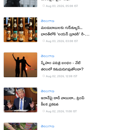
Aug 03, 2026, 05:08 IST
తెలంగాణ
మందుబాబులకు గుడ్‌న్యూస్..
భారత్‌లోకి ‘లయన్ బ్రూవరీ’ రీ-
ఎంట్రీ
Aug 03, 2026, 03:08 IST
తెలంగాణ
స్నేహం పవిత్ర బంధం - నేటి
తరంలో కనుమరుగవుతోందా?
Aug 02, 2026, 12:08 IST
తెలంగాణ
ఇరాన్‌పై దాడి వాయిదా.. ట్రంప్
కీలక ప్రకటన
Aug 02, 2026, 11:08 IST
తెలంగాణ