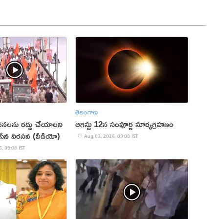
తెలంగాణ
లను రద్దు చేయాలని
ఆగస్టు 12న సంపూర్ణ సూర్యగ్రహణం
్ణిసేన నిరసన (వీడియో)
Aug 03, 2026, 09:08 IST
, 09:08 IST