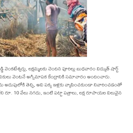
డి వెంకటేశ్వర్లు, లక్షమ్మలకు చెందిన పూరిల్లు బుధవారం విద్యుత్ షార్ట్
యువకులు వెంటనే అగ్నిమాపక కేంద్రానికి సమాచారం అందించారు.
ు అదుపులోకి తెచ్చి, అవి పక్క ఇళ్లకు వ్యాపించకుండా నివారించడంతో
ని రూ. 10 వేలు నగదు, ఇంటి పట్టా పత్రాలు, లక్ష రూపాయల విలువైన