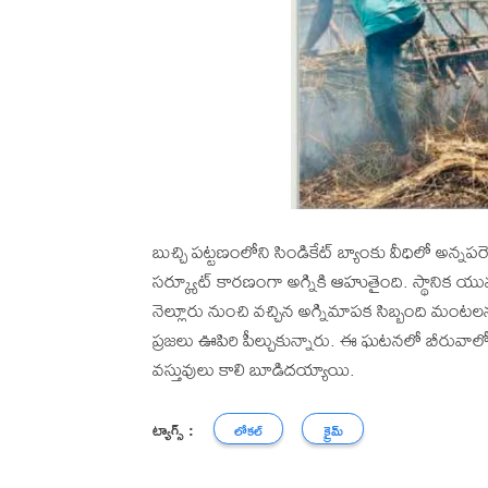
బుచ్చి పట్టణంలోని సిండికేట్ బ్యాంకు వీధిలో అన్నపరెడ్
సర్క్యూట్ కారణంగా అగ్నికి ఆహుతైంది. స్థానిక 
నెల్లూరు నుంచి వచ్చిన అగ్నిమాపక సిబ్బంది మంటలన
ప్రజలు ఊపిరి పీల్చుకున్నారు. ఈ ఘటనలో బీరువాలో
వస్తువులు కాలి బూడిదయ్యాయి.
ట్యాగ్స్ :
లోకల్
క్రైమ్