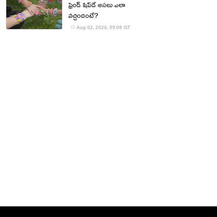
ఫ్రెండ్ షిప్‌డే అసలు ఎలా
వచ్చిందంటే?
Aug 02, 2026, 09:08 IST