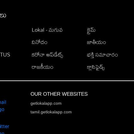
ీలు
Lokal - మగువ
క్రైమ్
వినోదం
జాతీయం
TATUS
కరోనా అప్‌డేట్స్
భక్తి సమాచారం
రాజకీయం
క్లాసిఫైడ్స్
OUR OTHER WEBSITES
getlokalapp.com
tamil.getlokalapp.com