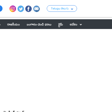
Telugu తెలుగు
ు
రాజకీయం
బంగారం-వెండి ధరలు
క్రైమ్
అనేకం