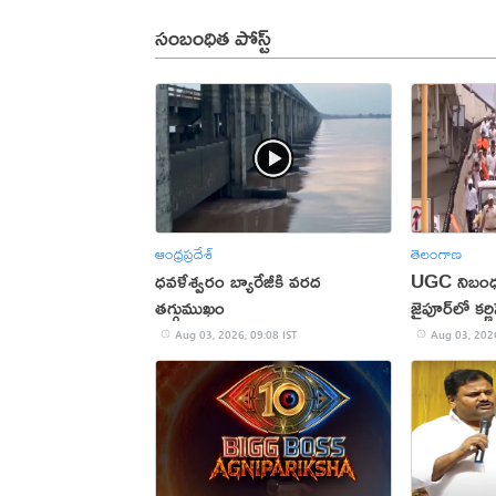
సంబంధిత పోస్ట్
ఆంధ్రప్రదేశ్
తెలంగాణ
ధవళేశ్వరం బ్యారేజీకి వరద
UGC నిబంధన
తగ్గుముఖం
జైపూర్‌లో కర
Aug 03, 2026, 09:08 IST
Aug 03, 2026