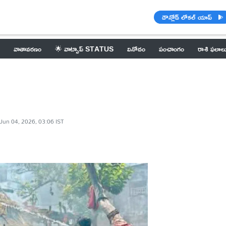
డౌన్లోడ్ లోకల్ యాప్
వాతావరణం
🌟 వాట్సాప్ STATUS
వినోదం
పంచాంగం
రాశి ఫలాల
Jun 04, 2026, 03:06 IST