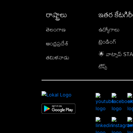
రాష్ట్రాలు
ఇతర కేటగిర
తెలంగాణ
ఉద్యోగాలు
ట్రెండింగ్
ఆంధ్రప్రదేశ్
🌟 వాట్సాప్ S
తమిళనాడు
టిప్స్