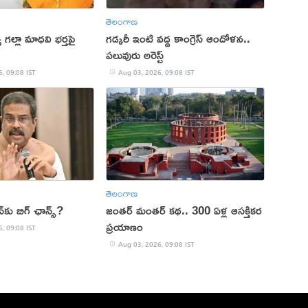
తెలంగాణ
 గ‌ల్లా మాధ‌వి భ‌ర్త‌పై
గడ్కరీ ఇంటి వద్ద కాంగ్రెస్ ఆందోళన..
పలువురు అరెస్ట్
, 09:08 IST
Aug 03, 2026, 09:08 IST
తెలంగాణ
న్‌కు బిగ్‌ ఛాన్స్?
జంతర్‌ మంతర్‌ కథ.. 300 ఏళ్ల ఆసక్తికర
ప్రయాణం
, 09:08 IST
Aug 03, 2026, 09:08 IST