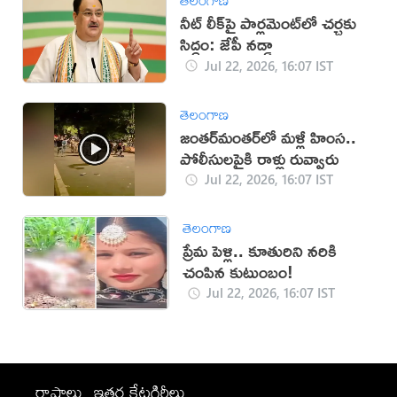
తెలంగాణ
నీట్ లీక్‌పై పార్లమెంట్‌లో చర్చకు
సిద్ధం: జేపీ నడ్డా
Jul 22, 2026, 16:07 IST
తెలంగాణ
జంతర్‌మంతర్‌లో మళ్లీ హింస..
పోలీసులపైకి రాళ్లు రువ్వారు
Jul 22, 2026, 16:07 IST
తెలంగాణ
ప్రేమ పెళ్లి.. కూతురిని నరికి
చంపిన కుటుంబం!
Jul 22, 2026, 16:07 IST
రాష్ట్రాలు
ఇతర కేటగిరీలు