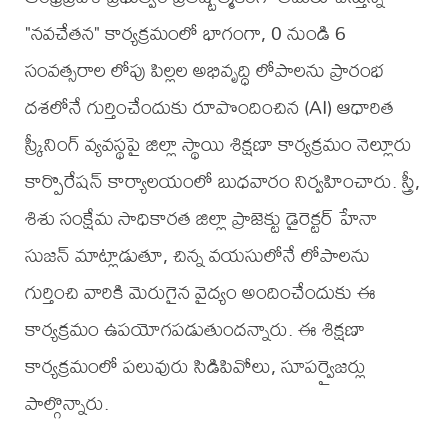
"నవచేతన" కార్యక్రమంలో భాగంగా, 0 నుండి 6
సంవత్సరాల లోపు పిల్లల అభివృద్ధి లోపాలను ప్రారంభ
దశలోనే గుర్తించేందుకు రూపొందించిన (AI) ఆధారిత
స్క్రీనింగ్ వ్యవస్థపై జిల్లా స్థాయి శిక్షణా కార్యక్రమం నెల్లూరు
కార్పొరేషన్ కార్యాలయంలో బుధవారం నిర్వహించారు. స్త్రీ,
శిశు సంక్షేమ సాధికారత జిల్లా ప్రాజెక్టు డైరెక్టర్ హేనా
సుజన్ మాట్లాడుతూ, చిన్న వయసులోనే లోపాలను
గుర్తించి వారికి మెరుగైన వైద్యం అందించేందుకు ఈ
కార్యక్రమం ఉపయోగపడుతుందన్నారు. ఈ శిక్షణా
కార్యక్రమంలో పలువురు సిడిపివోలు, సూపర్వైజర్లు
పాల్గొన్నారు.