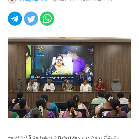
ఆంధ్రప్రదేశ్ ప్రభుత్వం ప్రతిష్టాత్మకంగా అమలు చేస్తున్న