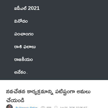
ఐపీఎల్ 2021
వినోదం
పంచాంగం
రాశి ఫలాలు
రాజకీయం
అనేకం
నవచేతన కార్యక్రమాన్ని పటిష్టంగా అమలు
చేయండి
By Nagaraju Pattapalli
659
Jun 04, 2026, 02:06 IST