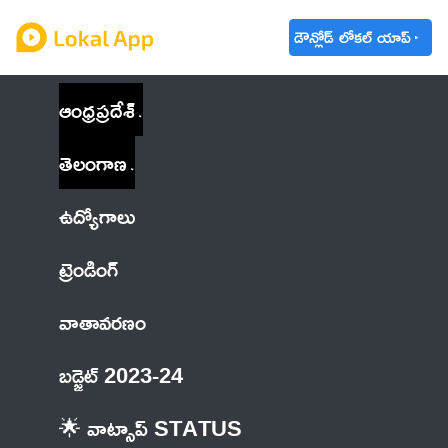
డౌన్లోడ్ లోకల్ యాప్
ఆంధ్రప్రదేశ్
తెలంగాణ
ఉద్యోగాలు
ట్రెండింగ్
వాతావరణం
బడ్జెట్ 2023-24
🌟 వాట్సాప్ STATUS