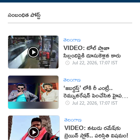
సంబంధిత పోస్ట్
తెలంగాణ
VIDEO: టోల్ ప్లాజా
సిబ్బందిపైకి దూసుకెళ్లిన కారు
Jul 22, 2026, 17:07 IST
తెలంగాణ
‘జబర్దస్త్’ లోకి రీ ఎంట్రీ..
రెమ్యునరేషన్ పెంచేసిన హైపర్
ఆది!
Jul 22, 2026, 17:07 IST
తెలంగాణ
VIDEO: నటుడు రమేష్‌‌కు
బ్రెయిన్ స్ట్రోక్.. పరిస్థితి విషమం!