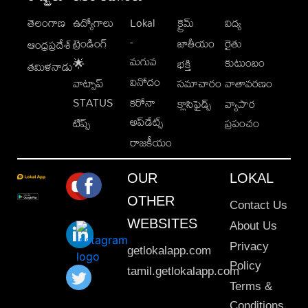
తెలంగాణ
ఉద్యోగాలు
Lokal
క్రైమ్
విద్య
-
ట్రెండింగ్
జాతీయం
రైతు
ఆంధ్రప్రదేశ్
మగువ
కుటుంబం
🌟
భక్తి
తమిళనాడు
వినోదం
వాట్సాప్
సమాచారం
వాతావరణం
STATUS
కరోనా
క్లాసిఫైడ్స్
వ్యాపార
అప్‌డేట్స్
టిప్స్
ప్రపంచం
రాజకీయం
OUR
LOKAL
OTHER
Contact Us
WEBSITES
About Us
Privacy
getlokalapp.com
Policy
tamil.getlokalapp.com
Terms &
Conditions