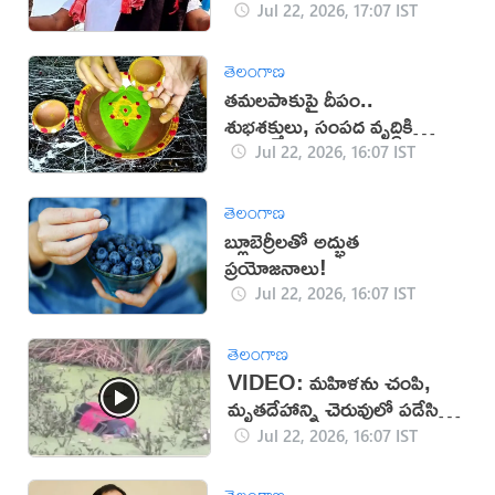
Jul 22, 2026, 17:07 IST
తెలంగాణ
తమలపాకుపై దీపం..
శుభశక్తులు, సంపద వృద్ధికి
విశ్వాసం!
Jul 22, 2026, 16:07 IST
తెలంగాణ
బ్లూబెర్రీలతో అద్భుత
ప్రయోజనాలు!
Jul 22, 2026, 16:07 IST
తెలంగాణ
VIDEO: మహిళను చంపి,
మృతదేహాన్ని చెరువులో పడేసిన
దుండగులు!
Jul 22, 2026, 16:07 IST