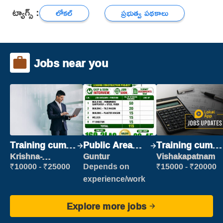
ట్యాగ్స్ :
లోకల్
ప్రభుత్వ పథకాలు
Jobs near you
Training cum
Public Area
Training cum
Placement
Cleaner
Placement
Krishna-
Guntur
Vishakapatnam
vijayawada
₹10000 - ₹25000
Depends on
₹15000 - ₹20000
experience/work
Explore more jobs