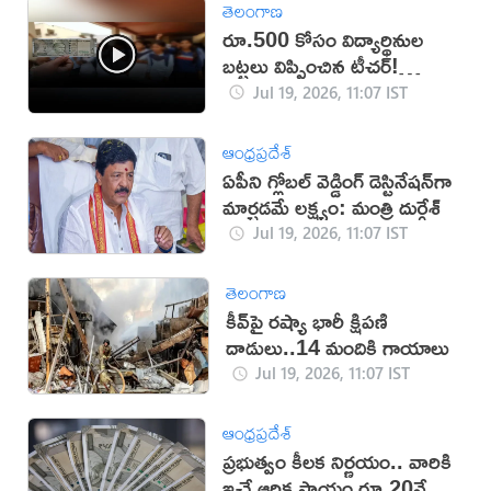
తెలంగాణ
రూ.500 కోసం విద్యార్థినుల
బట్టలు విప్పించిన టీచర్!
(వీడియో)
Jul 19, 2026, 11:07 IST
ఆంధ్రప్రదేశ్
ఏపీని గ్లోబల్ వెడ్డింగ్ డెస్టినేషన్‌గా
మార్చడమే లక్ష్యం: మంత్రి దుర్గేశ్‌
Jul 19, 2026, 11:07 IST
తెలంగాణ
కీవ్‌పై రష్యా భారీ క్షిపణి
దాడులు..14 మందికి గాయాలు
Jul 19, 2026, 11:07 IST
ఆంధ్రప్రదేశ్
ప్రభుత్వం కీలక నిర్ణయం.. వారికి
ఇచ్చే ఆర్థిక సాయం రూ.20వేలకు