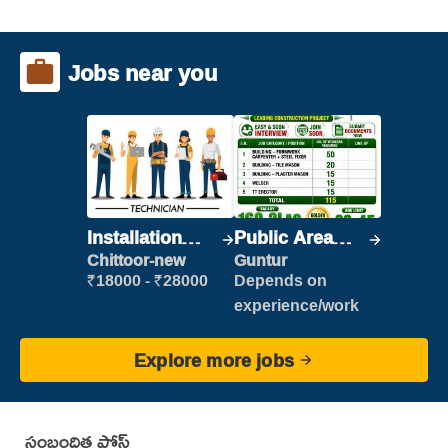
Jobs near you
Installation
Public Area
Engineer/
Cleaner
Chittoor-new
Guntur
Helper
₹18000 - ₹28000
Depends on
experience/work
Explore more jobs
సంబంధిత పోస్ట్