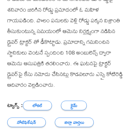
శనివారం జరిగిన రోడ్డు ప్రమాదంలో ఓ మహిళ
గాయపడింది. పొలం పనులకు వెళ్లి రోడ్డు పక్కన విశ్రాంతి
తీసుకుంటున్న సమయంలో ఆమెను నిర్లక్ష్యంగా నడిపిన
డ్రైవర్ ట్రాక్టర్ తో ఢీకొట్టాడు. ప్రమాదాన్ని గమనించిన
స్థానికులు వెంటనే స్పందించి 108 అంబులెన్స్ ద్వారా
ఆమెను ఆసుపత్రికి తరలించారు. ఈ ఘటనపై ట్రాక్టర్
డ్రైవర్‌పై కేసు నమోదు చేసినట్లు కొడవలూరు ఎస్సై కోటిరెడ్డి
ఆదివారం వెల్లడించారు.
ట్యాగ్స్ :
లోకల్
క్రైమ్
నోటిఫికేషన్
జిల్లా వార్తలు