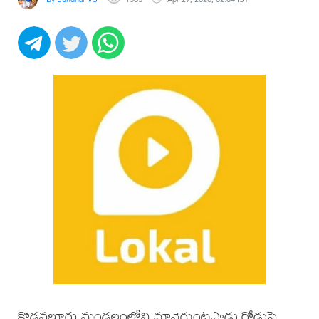
కొడవలూరు మండలంలోని మానెగుంటపాడు రోడ్డుపై