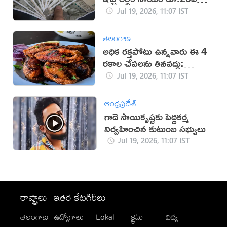
పెంపు!
Jul 19, 2026, 11:07 IST
తెలంగాణ
అధిక రక్తపోటు ఉన్నవారు ఈ 4
రకాల చేపలను తినవద్దు:
నిపుణులు
Jul 19, 2026, 11:07 IST
ఆంధ్రప్రదేశ్
గాదె సాయికృష్ణకు పెద్దకర్మ
నిర్వహించిన కుటుంబ సభ్యులు
Jul 19, 2026, 11:07 IST
రాష్ట్రాలు
ఇతర కేటగిరీలు
తెలంగాణ
ఉద్యోగాలు
Lokal
క్రైమ్
విద్య