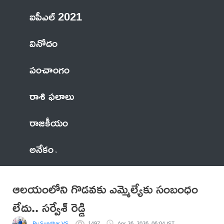
ఐపీఎల్ 2021
వినోదం
పంచాంగం
రాశి ఫలాలు
రాజకీయం
అనేకం
ఆలయంలోని గొడవకు ఎమ్మెల్యేకు సంబంధం
లేదు.. సర్వేశ్ రెడ్డి
By Sundhar VS
1497
Apr 26, 2026, 06:04 IST