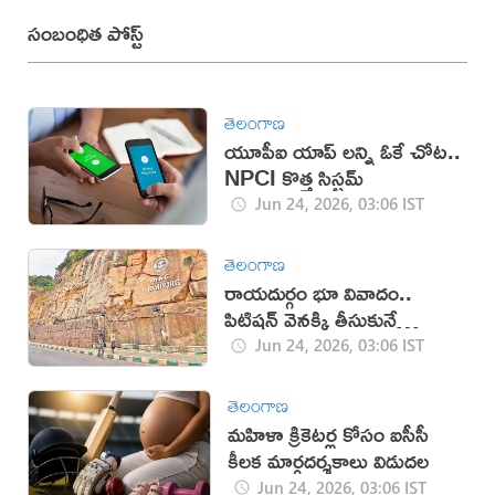
సంబంధిత పోస్ట్
తెలంగాణ
యూపీఐ యాప్ లన్ని ఓకే చోట..
NPCI కొత్త సిస్టమ్
Jun 24, 2026, 03:06 IST
తెలంగాణ
రాయదుర్గం భూ వివాదం..
పిటిషన్ వెనక్కి తీసుకునే
యోచనలో ఎస్బీఐ
Jun 24, 2026, 03:06 IST
తెలంగాణ
మహిళా క్రికెటర్ల కోసం ఐసీసీ
కీలక మార్గదర్శకాలు విడుదల
Jun 24, 2026, 03:06 IST