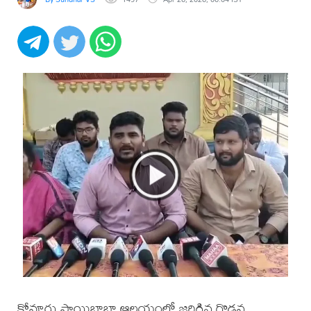
కోవూరు సాయిబాబా ఆలయంలో జరిగిన గొడవ