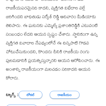
రాజకీయపరమైనది కాదని, వ్యక్తిగత విభేదాల వల్లే
జరిగిందని బాధితుడు సర్వేశ్ రెడ్డి ఆదివారం మీడియాకు
తెలిపారు. ఈ ఘటనకు ఎమ్మెల్యే ప్రశాంతిరెడ్డికి ఎటువంటి
సంబంధం లేదని ఆయన స్పష్టం చేశారు. స్థానికంగా ఉన్న
వ్యక్తిగత వివాదాల నేపథ్యంలోనే ఈ చిన్నపాటి గొడవ
చోటుచేసుకుందని, కొందరు దీనికి రాజకీయ రంగు
పులమడానికి ప్రయత్నిస్తున్నారని ఆయన ఆరోపించారు. ఈ
అంశాన్ని రాజకీయంగా మలచడం సరికాదని ఆయన
కోరారు.
ట్యాగ్స్ :
లోకల్
రాజకీయం