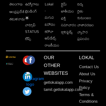
తెలంగాణ
ఉద్యోగాలు
Lokal
క్రైమ్
విద్య
-
ట్రెండింగ్
జాతీయం
రైతు
ఆంధ్రప్రదేశ్
మగువ
కుటుంబం
🌟
భక్తి
తమిళనాడు
వినోదం
వాట్సాప్
సమాచారం
వాతావరణం
STATUS
కరోనా
క్లాసిఫైడ్స్
వ్యాపార
అప్‌డేట్స్
టిప్స్
ప్రపంచం
రాజకీయం
OUR
LOKAL
OTHER
Contact Us
WEBSITES
About Us
Privacy
getlokalapp.com
Policy
tamil.getlokalapp.com
Terms &
Conditions