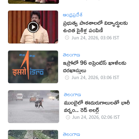
ఆంధ్రప్రదేశ్
ప్రభుత్వ పాఠశాలలో విద్యార్థులకు
ఉచిత సైకిళ్ల పంపిణీ
Jun 24, 2026, 03:06 IST
తెలంగాణ
ఇస్రోలో 96 అప్రెంటిస్ ఖాళీలకు
దరఖాస్తులు
Jun 24, 2026, 03:06 IST
తెలంగాణ
ముంబైలో ఈదురుగాలులతో భారీ
వర్షం.. రెడ్ అలర్ట్
Jun 24, 2026, 02:06 IST
తెలంగాణ