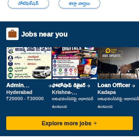
నోటిఫికేషన్
జిల్లా వార్తలు
Jobs near you
Admin
ఫోటోషాప్ డిజైనర్
Loan Officer
Supervisor
Hyderabad
Krishna-
Kadapa
vijayawada
₹20000 - ₹30000
అనుభవం/పనిపై ఆధారపడి
అనుభవం/పనిపై ఆధారపడి
ఉంటుంది
ఉంటుంది
Explore more jobs