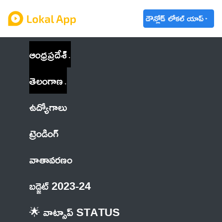
డౌన్లోడ్ లోకల్ యాప్
ఆంధ్రప్రదేశ్
తెలంగాణ
ఉద్యోగాలు
ట్రెండింగ్
వాతావరణం
బడ్జెట్ 2023-24
🌟 వాట్సాప్ STATUS