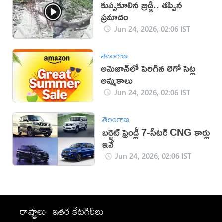
కుప్పకూలిన బ్రిడ్జి.. తప్పిన
ప్రమాదం
Jun 24, 2026, 02:06 IST
తెలంగాణ
అమెజాన్‌లో పెరిగిన లెగో సెట్ల
అమ్మకాలు
Jun 24, 2026, 02:06 IST
తెలంగాణ
బడ్జెట్ ఫ్రెండ్లీ 7-సీటర్ CNG కార్లు
ఇవే
Jun 24, 2026, 02:06 IST
రాష్ట్రాలు
ఇతర కేటగిరీలు