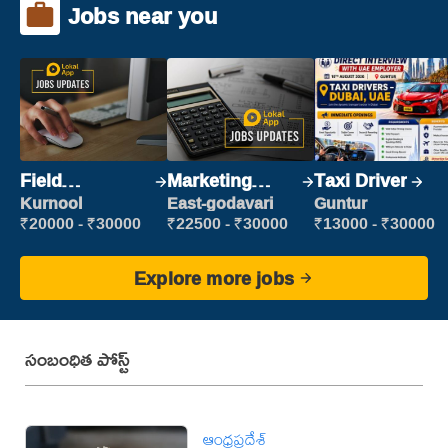
Jobs near you
Field
Marketing
Taxi Driver
Marketing
Executive
Kurnool
East-godavari
Guntur
Executive
₹20000 - ₹30000
₹22500 - ₹30000
₹13000 - ₹30000
Explore more jobs
సంబంధిత పోస్ట్
ఆంధ్రప్రదేశ్