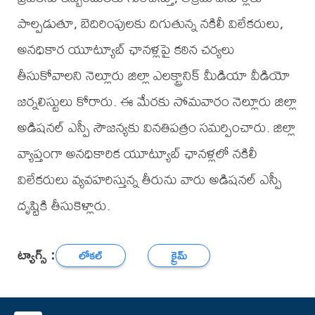
పాల్పడుతూ, బెదిరింపులకు దిగుతున్న నకిలీ విలేకరులు,
అనధికార యూట్యూబ్ ఛానళ్లపై కఠిన చర్యలు
తీసుకోవాలని నెల్లూరు జిల్లా ఎలక్ట్రానిక్ మీడియా వీడియో
జర్నలిస్టులు కోరారు. ఈ మేరకు సోమవారం నెల్లూరు జిల్లా
అడిషనల్ ఎస్పీ సౌజన్యకు వినతిపత్రం సమర్పించారు. జిల్లా
వ్యాప్తంగా అనధికారిక యూట్యూబ్ ఛానళ్లలో నకిలీ
విలేకరులు వ్యవహరిస్తున్న తీరును వారు అడిషనల్ ఎస్పీ
దృష్టికి తీసుకెళ్లారు.
ట్యాగ్స్ :
లోకల్
క్రైమ్