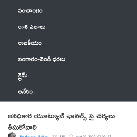
పంచాంగం
రాశి ఫలాలు
రాజకీయం
బంగారం-వెండి ధరలు
క్రైమ్
అనేకం
అనధికార యూట్యూబ్ ఛానల్స్ పై చర్యలు
తీసుకోవాలి
By Nagaraju Pattapalli
828
May 26, 2026, 03:05 IST