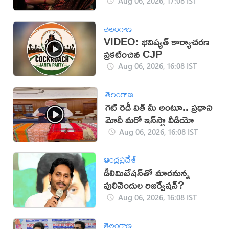
Aug 06, 2026, 17:08 IST
తెలంగాణ
VIDEO: భవిష్యత్ కార్యాచరణ
ప్రకటించిన CJP
Aug 06, 2026, 16:08 IST
తెలంగాణ
గెట్ రెడీ విత్ మీ అంటూ.. ప్రధాని
మోదీ మరో ఇన్‌స్టా వీడియో
Aug 06, 2026, 16:08 IST
ఆంధ్రప్రదేశ్
డీలిమిటేషన్‌తో మారనున్న
పులివెందుల రిజర్వేషన్?
Aug 06, 2026, 16:08 IST
తెలంగాణ