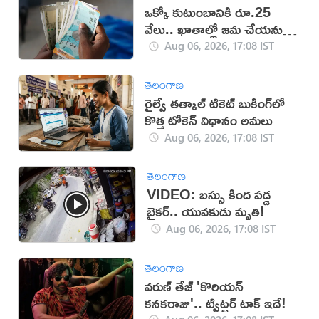
ఒక్కో కుటుంబానికి రూ.25
వేలు.. ఖాతాల్లో జ‌మ చేయ‌నున్న
ప్ర‌భుత్వం..!
Aug 06, 2026, 17:08 IST
తెలంగాణ
రైల్వే తత్కాల్ టికెట్ బుకింగ్‌లో
కొత్త టోకెన్ విధానం అమలు
Aug 06, 2026, 17:08 IST
తెలంగాణ
VIDEO: బస్సు కింద పడ్డ
బైకర్.. యువకుడు మృతి!
Aug 06, 2026, 17:08 IST
తెలంగాణ
వరుణ్ తేజ్ 'కొరియన్
కనకరాజు'.. ట్విట్టర్ టాక్ ఇదే!