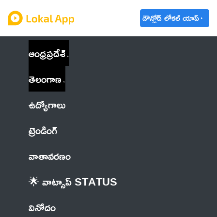
డౌన్లోడ్ లోకల్ యాప్
ఆంధ్రప్రదేశ్
తెలంగాణ
ఉద్యోగాలు
ట్రెండింగ్
వాతావరణం
🌟 వాట్సాప్ STATUS
వినోదం