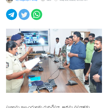
ప్రజలను ఇబ్బందులకు గురిచేస్తూ, అక్రమ వసూళ్లకు