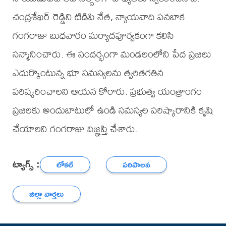
చంద్రశేఖర్ రెడ్డిని టిడిపి నేత, న్యాయవాది పనబాక
గంగరాజు బుధవారం మర్యాదపూర్వకంగా కలిసి
సన్మానించారు. ఈ సందర్భంగా మండలంలోని పేద ప్రజలు
ఎదుర్కొంటున్న భూ సమస్యలను త్వరితగతిన
పరిష్కరించాలని ఆయన కోరారు. ప్రభుత్వ యంత్రాంగం
ప్రజలకు అందుబాటులో ఉండి సమస్యల పరిష్కారానికి కృషి
చేయాలని గంగరాజు విజ్ఞప్తి చేశారు.
ట్యాగ్స్ :
లోకల్
పరిపాలన
జిల్లా వార్తలు