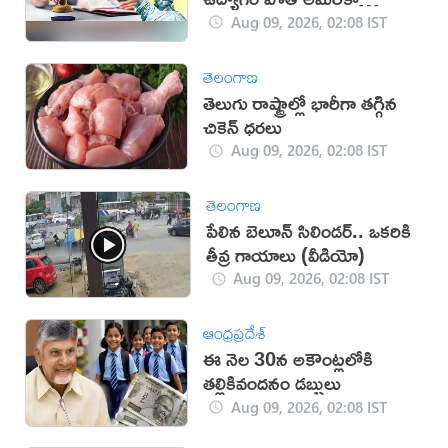
వీడాల్సిందే!
Aug 09, 2026, 02:08 IST
తెలంగాణ
తెలుగు రాష్ట్రాల్లో భారీగా తగ్గిన
చికెన్ ధరలు
Aug 09, 2026, 02:08 IST
తెలంగాణ
పేలిన బెలూన్ సిలిండర్.. ఒకరికి
తీవ్ర గాయాలు (వీడియో)
Aug 09, 2026, 02:08 IST
ఆంధ్రప్రదేశ్
ఈ నెల 30న అకౌంట్లలోకి
తల్లికివందనం డబ్బులు
Aug 09, 2026, 02:08 IST