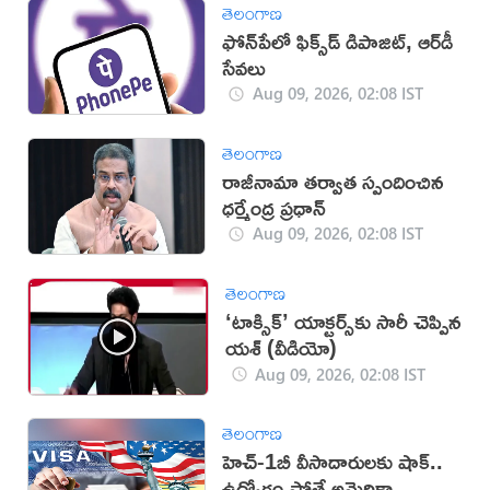
తెలంగాణ
ఫోన్‌పేలో ఫిక్స్‌డ్‌ డిపాజిట్, ఆర్‌డీ
సేవలు
Aug 09, 2026, 02:08 IST
తెలంగాణ
రాజీనామా తర్వాత స్పందించిన
ధర్మేంద్ర ప్రధాన్‌
Aug 09, 2026, 02:08 IST
తెలంగాణ
‘టాక్సిక్’ యాక్టర్స్‌కు సారీ చెప్పిన
యశ్ (వీడియో)
Aug 09, 2026, 02:08 IST
తెలంగాణ
హెచ్-1బీ వీసాదారులకు షాక్..
ఉద్యోగం పోతే అమెరికా