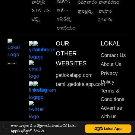
వినోదం
వాట్సాప్
సమాచారం
వాతావరణం
STATUS
కరోనా
క్లాసిఫైడ్స్
వ్యాపార
అప్‌డేట్స్
టిప్స్
ప్రపంచం
రాజకీయం
OUR
LOKAL
OTHER
Contact Us
WEBSITES
About Us
Privacy
getlokalapp.com
Policy
tamil.getlokalapp.com
Terms &
Conditions
Advertise
with us
Sitemap
తాజా వార్తలు & ఉద్యోగాలను పొందడానికి Lokal
డౌన్లోడ్ Lokal App
Appని ఇన్‌స్టాల్ చేయండి
This material may not be published, transmitted, rewritten or redistributed. © 2020 Lokal App. All rights reserved.