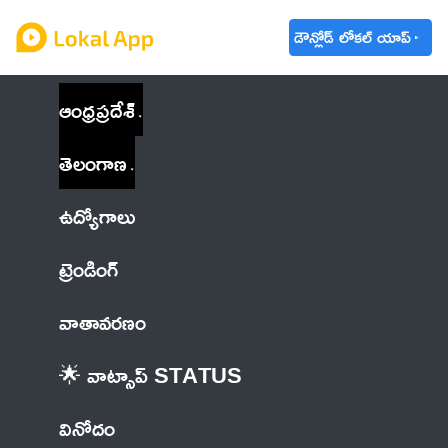
డౌన్లోడ్ లోకల్ యాప్
ఆంధ్రప్రదేశ్
తెలంగాణ
ఉద్యోగాలు
ట్రెండింగ్
వాతావరణం
🌟 వాట్సాప్ STATUS
వినోదం