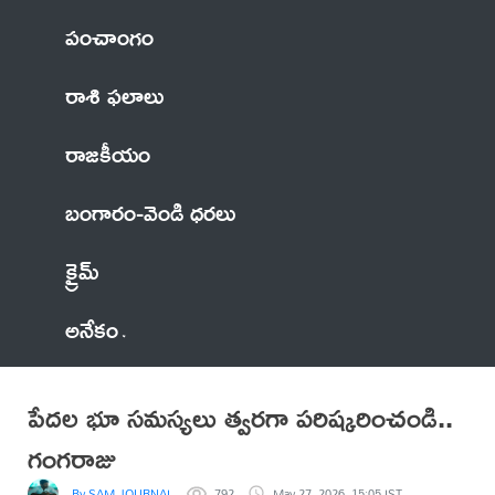
పంచాంగం
రాశి ఫలాలు
రాజకీయం
బంగారం-వెండి ధరలు
క్రైమ్
అనేకం
పేదల భూ సమస్యలు త్వరగా పరిష్కరించండి..
గంగరాజు
By SAM JOURNALIST
792
May 27, 2026, 15:05 IST