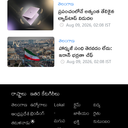
తెలంగాణ
ప్రపంచంలోనే అత్యంత తేలికైన
ల్యాప్‌టాప్ విడుదల
Aug 09, 2026, 02:08 IST
తెలంగాణ
హార్ముజ్ సంధి తెరవడం లేదు:
ఇరాన్ భద్రతా చీఫ్
Aug 09, 2026, 02:08 IST
రాష్ట్రాలు
ఇతర కేటగిరీలు
తెలంగాణ
ఉద్యోగాలు
Lokal
క్రైమ్
విద్య
-
ట్రెండింగ్
జాతీయం
రైతు
ఆంధ్రప్రదేశ్
మగువ
కుటుంబం
🌟
భక్తి
తమిళనాడు