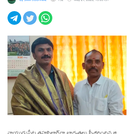
నాయుడుపేట తహసిల్దార్‌గా బాధ్యతలు స్వీకరించిన జి.