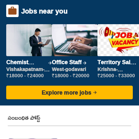
Jobs near you
Chemist
Office Staff
Territory Sales
Production
Manager
Vishakapatnam-
West-godavari
Krishna-
new
vijayawada
Executive
₹18000 - ₹24000
₹18000 - ₹20000
₹25000 - ₹33000
Explore more jobs
సంబంధిత పోస్ట్