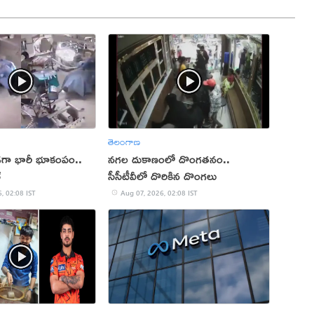
తెలంగాణ
ుండగా భారీ భూకంపం..
నగల దుకాణంలో దొంగతనం..
్
సీసీటీవీలో దొరికిన దొంగలు
, 02:08 IST
Aug 07, 2026, 02:08 IST