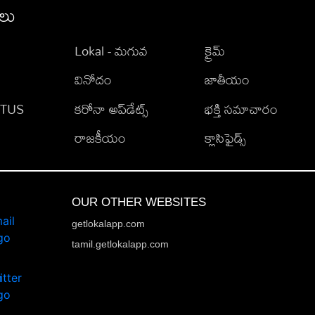
ీలు
Lokal - మగువ
క్రైమ్
వినోదం
జాతీయం
TATUS
కరోనా అప్‌డేట్స్
భక్తి సమాచారం
రాజకీయం
క్లాసిఫైడ్స్
OUR OTHER WEBSITES
getlokalapp.com
tamil.getlokalapp.com