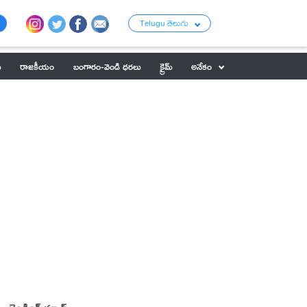
Telugu తెలుగు
ు
రాజకీయం
బంగారం-వెండి ధరలు
క్రైమ్
అనేకం