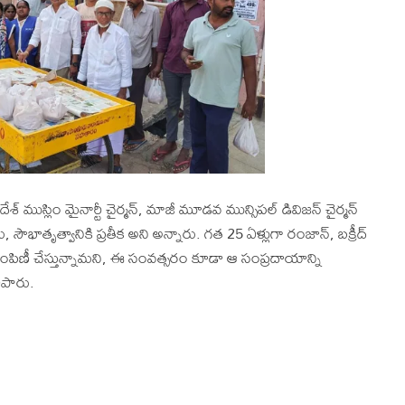
రదేశ్ ముస్లిం మైనార్టీ చైర్మన్, మాజీ మూడవ మున్సిపల్ డివిజన్ చైర్మన్
, సౌభాతృత్వానికి ప్రతీక అని అన్నారు. గత 25 ఏళ్లుగా రంజాన్, బక్రీద్
 పంపిణీ చేస్తున్నామని, ఈ సంవత్సరం కూడా ఆ సంప్రదాయాన్ని
ిపారు.