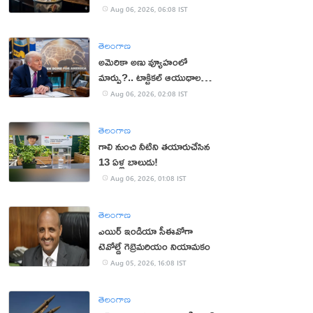
Aug 06, 2026, 06:08 IST
తెలంగాణ
అమెరికా అణు వ్యూహంలో
మార్పు?.. టాక్టికల్ ఆయుధాలకు
ప్రాధాన్యం!
Aug 06, 2026, 02:08 IST
తెలంగాణ
గాలి నుంచి నీటిని తయారుచేసిన
13 ఏళ్ల బాలుడు!
Aug 06, 2026, 01:08 IST
తెలంగాణ
ఎయిర్ ఇండియా సీఈవోగా
టెవోల్డే గెబ్రెమరియం నియామకం
Aug 05, 2026, 16:08 IST
తెలంగాణ