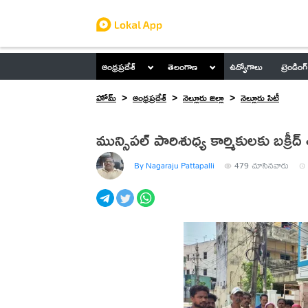
ఆంధ్రప్రదేశ్
తెలంగాణ
ఉద్యోగాలు
ట్రెండింగ్
హోమ్
ఆంధ్రప్రదేశ్
నెల్లూరు జిల్లా
నెల్లూరు సిటీ
మున్సిపల్ పారిశుధ్య కార్మికులకు బక్రీద
By Nagaraju Pattapalli
479
చూసినవారు