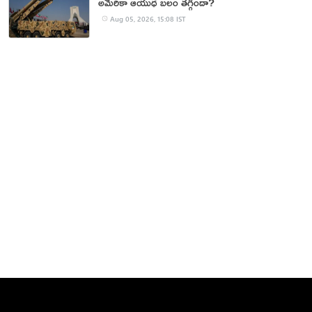
అమెరికా ఆయుధ బలం తగ్గిందా?
Aug 05, 2026, 15:08 IST