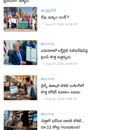
ట్రెండింగ్ న్యూస్
ఆంధ్రప్రదేశ్
రేపు మన్యం బంద్‌?
Aug 07, 2026, 02:08 IST
తెలంగాణ
అమెరికాలో బర్త్‌రైట్ సిటిజన్‌షిప్‌పై
ట్రంప్ కొత్త ఉత్తర్వులు
Aug 07, 2026, 02:08 IST
తెలంగాణ
రైల్వే తత్కాల్ టికెట్ బుకింగ్‌లో
కొత్త టోకెన్ విధానం అమలు
Aug 06, 2026, 17:08 IST
తెలంగాణ
చెత్తలో పడేసిన లాటరీ టికెట్..
రూ.11 కోట్లు గెలుచుకుంది!