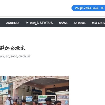
డౌన్లోడ్ లోకల్ యాప్
వాతావరణం
🌟 వాట్సాప్ STATUS
వినోదం
పంచాంగం
రాశి ఫలాల
్ తోఫా పంపిణీ.
May 30, 2026, 05:05 IST