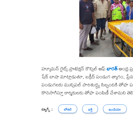
హ్యూమన్ రైట్స్ ప్రొటెక్షన్ కౌన్సిల్ ఆఫ్
భారత్
ఆంధ్ర ప్
షేక్ బాషా మాట్లాడుతూ, బక్రీద్ పండుగ త్యాగం, ప్రేమ
పండుగలకు మున్సిపల్ పారిశుద్ధ్య సిబ్బందికి తోఫా
కొనసాగిస్తూ కార్మికులకు తోఫా పంపిణీ చేశామని తెల
ట్యాగ్స్ :
లోకల్
భక్తి
ఇండియా