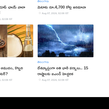
తెలంగాణ
 డూప్ ఛాయ్ వాలా
మెటాకు రూ.4,700 కోట్ల జరిమానా
్
Aug 07, 2026, 02:08 IST
, 02:08 IST
తెలంగాణ
కు ఆముదం, కొబ్బరి
దేశవ్యాప్తంగా అతి భారీ వర్షాలు.. 15
ెటర్?
రాష్ట్రాలకు ఐఎండీ హెచ్చరిక
, 02:08 IST
Aug 07, 2026, 02:08 IST