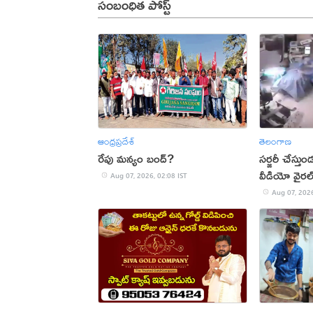
సంబంధిత పోస్ట్
ఆంధ్రప్రదేశ్
తెలంగాణ
రేపు మన్యం బంద్‌?
సర్జరీ చేస్త
వీడియో వైరల
Aug 07, 2026, 02:08 IST
Aug 07, 2026