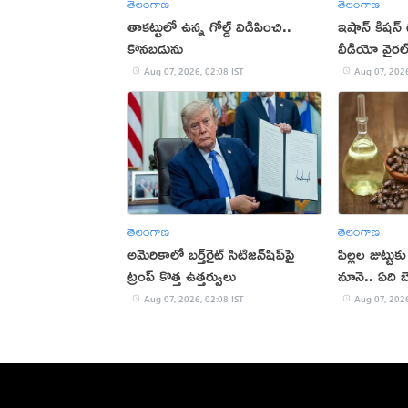
తెలంగాణ
తెలంగాణ
తాకట్టులో ఉన్న గోల్డ్ విడిపించి..
ఇషాన్ కిషన్
కొనబడును
వీడియో వైరల
Aug 07, 2026, 02:08 IST
Aug 07, 2026
తెలంగాణ
తెలంగాణ
అమెరికాలో బర్త్‌రైట్ సిటిజన్‌షిప్‌పై
పిల్లల జుట్టు
ట్రంప్ కొత్త ఉత్తర్వులు
నూనె.. ఏది బ
Aug 07, 2026, 02:08 IST
Aug 07, 2026