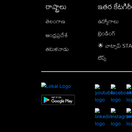
రాష్ట్రాలు
ఇతర కేటగిర
తెలంగాణ
ఉద్యోగాలు
ట్రెండింగ్
ఆంధ్రప్రదేశ్
🌟 వాట్సాప్ S
తమిళనాడు
టిప్స్