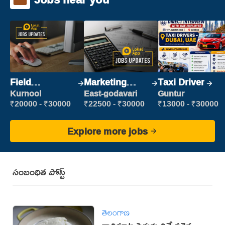
Field
Marketing
Taxi Driver
Marketing
Executive
Kurnool
East-godavari
Guntur
Executive
₹20000 - ₹30000
₹22500 - ₹30000
₹13000 - ₹30000
Explore more jobs
సంబంధిత పోస్ట్
తెలంగాణ