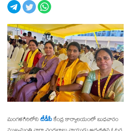
మంగళగిరిలోని
టీడీపీ
కేంద్ర కార్యాలయంలో బుధవారం
ముఖ్యమంత్రి నారా చంద్రబాబు నాయుడు అధ్యక్షతన ఓటర్ల