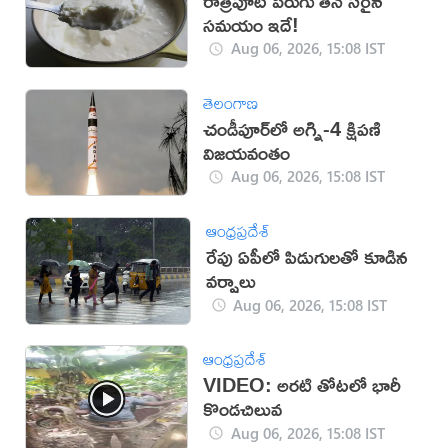
రాత్రిపూట పెరుగు తినే సరైన
సమయం ఇదే!
Aug 06, 2026, 15:08 IST
తెలంగాణ
చండీపూర్‌లో అగ్ని-4 క్షిపణి
విజయవంతం
Aug 06, 2026, 15:08 IST
ఆంధ్రప్రదేశ్
రేపు ఏపీలో పిడుగులతో కూడిన
వర్షాలు
Aug 06, 2026, 15:08 IST
ఆంధ్రప్రదేశ్
VIDEO: అరటి తోటలో భారీ
కొండచిలువ
Aug 06, 2026, 15:08 IST