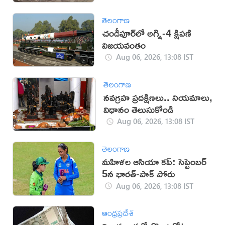
తెలంగాణ
చండీపూర్‌లో అగ్ని-4 క్షిపణి
విజయవంతం
Aug 06, 2026, 13:08 IST
తెలంగాణ
నవగ్రహ ప్రదక్షిణలు.. నియమాలు,
విధానం తెలుసుకోండి
Aug 06, 2026, 13:08 IST
తెలంగాణ
మహిళల ఆసియా కప్‌: సెప్టెంబర్
5న భారత్-పాక్ పోరు
Aug 06, 2026, 13:08 IST
ఆంధ్రప్రదేశ్