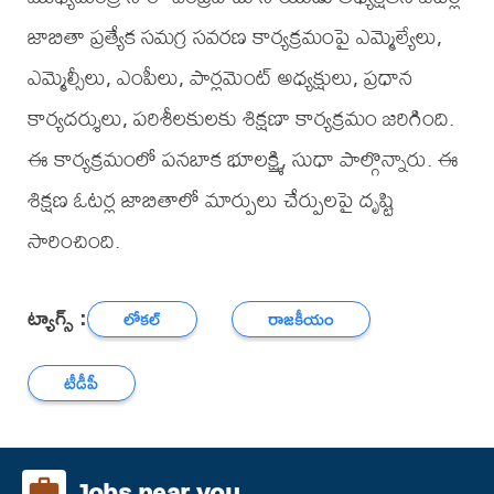
జాబితా ప్రత్యేక సమగ్ర సవరణ కార్యక్రమంపై ఎమ్మెల్యేలు,
ఎమ్మెల్సీలు, ఎంపీలు, పార్లమెంట్ అధ్యక్షులు, ప్రధాన
కార్యదర్శులు, పరిశీలకులకు శిక్షణా కార్యక్రమం జరిగింది.
ఈ కార్యక్రమంలో పనబాక భూలక్ష్మి, సుధా పాల్గొన్నారు. ఈ
శిక్షణ ఓటర్ల జాబితాలో మార్పులు చేర్పులపై దృష్టి
సారించింది.
ట్యాగ్స్ :
లోకల్
రాజకీయం
టీడీపీ
Jobs near you