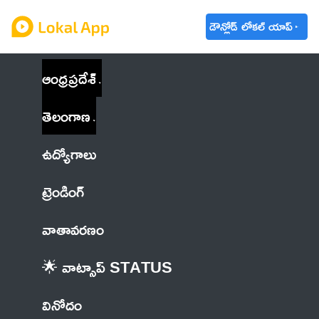
డౌన్లోడ్ లోకల్ యాప్
ఆంధ్రప్రదేశ్
తెలంగాణ
ఉద్యోగాలు
ట్రెండింగ్
వాతావరణం
🌟 వాట్సాప్ STATUS
వినోదం