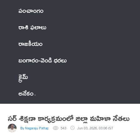
పంచాంగం
రాశి ఫలాలు
రాజకీయం
బంగారం-వెండి ధరలు
క్రైమ్
అనేకం
సర్ శిక్షణా కార్యక్రమంలో జిల్లా మహిళా నేతలు
By Nagaraju Pattapalli
543
Jun 03, 2026, 03:06 IST