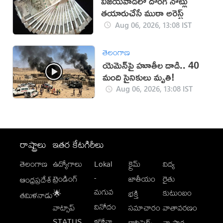
విజయవాడలో దొంగ నోట్లు
తయారుచేసే ముఠా అరెస్ట్
Aug 06, 2026, 13:08 IST
తెలంగాణ
యెమెన్‌పై హూతీల దాడి.. 40
మంది సైనికులు మృతి!
Aug 06, 2026, 13:08 IST
రాష్ట్రాలు
ఇతర కేటగిరీలు
తెలంగాణ
ఉద్యోగాలు
Lokal
క్రైమ్
విద్య
-
ట్రెండింగ్
జాతీయం
రైతు
ఆంధ్రప్రదేశ్
మగువ
కుటుంబం
🌟
భక్తి
తమిళనాడు
వినోదం
వాట్సాప్
సమాచారం
వాతావరణం
STATUS
కరోనా
క్లాసిఫైడ్స్
వ్యాపార