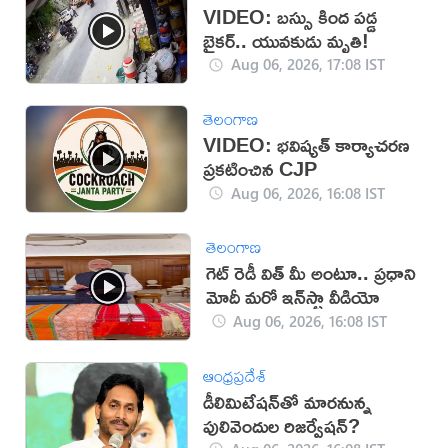
VIDEO: బస్సు కింద పడ్డ
బైకర్.. యువకుడు మృతి!
Aug 06, 2026, 17:08 IST
తెలంగాణ
VIDEO: భవిష్యత్ కార్యాచరణ
ప్రకటించిన CJP
Aug 06, 2026, 16:08 IST
తెలంగాణ
గెట్ రెడీ విత్ మీ అంటూ.. ప్రధాని
మోదీ మరో ఇన్‌స్టా వీడియో
Aug 06, 2026, 16:08 IST
ఆంధ్రప్రదేశ్
డీలిమిటేషన్‌తో మారనున్న
పులివెందుల రిజర్వేషన్?