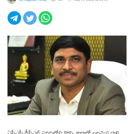
ఏపీఎస్పీడీసీఎల్ పరిధిలోని కొన్ని జిల్లాల్లో బలమైన గాలి,