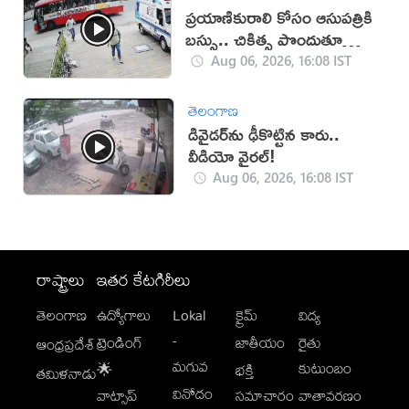
ప్రయాణికురాలి కోసం ఆసుపత్రికి
బస్సు.. చికిత్స పొందుతూ
మహిళ మృతి!
Aug 06, 2026, 16:08 IST
తెలంగాణ
డివైడర్‌ను ఢీకొట్టిన కారు..
వీడియో వైరల్!
Aug 06, 2026, 16:08 IST
రాష్ట్రాలు
ఇతర కేటగిరీలు
తెలంగాణ
ఉద్యోగాలు
Lokal
క్రైమ్
విద్య
-
ట్రెండింగ్
జాతీయం
రైతు
ఆంధ్రప్రదేశ్
మగువ
కుటుంబం
🌟
భక్తి
తమిళనాడు
వినోదం
వాట్సాప్
సమాచారం
వాతావరణం