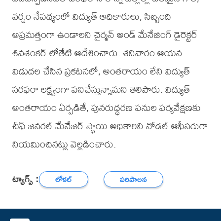
వర్షం నేపథ్యంలో విద్యుత్ అధికారులు, సిబ్బంది
అప్రమత్తంగా ఉండాలని చైర్మన్ అండ్ మేనేజింగ్ డైరెక్టర్
శివశంకర్ లోతేటి ఆదేశించారు. శనివారం ఆయన
విడుదల చేసిన ప్రకటనలో, అంతరాయం లేని విద్యుత్
సరఫరా లక్ష్యంగా పనిచేస్తున్నామని తెలిపారు. విద్యుత్
అంతరాయం ఏర్పడితే, పునరుద్ధరణ పనుల పర్యవేక్షణకు
చీఫ్ జనరల్ మేనేజర్ స్థాయి అధికారిని నోడల్ ఆఫీసరుగా
నియమించినట్లు వెల్లడించారు.
ట్యాగ్స్ :
లోకల్
పరిపాలన