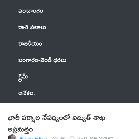
పంచాంగం
రాశి ఫలాలు
రాజకీయం
బంగారం-వెండి ధరలు
క్రైమ్
అనేకం
భారీ వర్షాల నేపథ్యంలో విద్యుత్ శాఖ
అప్రమత్తం
By Nagaraju Pattapalli
441
May 31, 2026, 02:05 IST