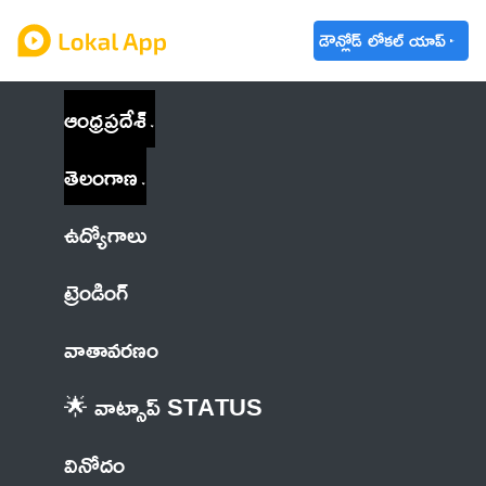
డౌన్లోడ్ లోకల్ యాప్
ఆంధ్రప్రదేశ్
తెలంగాణ
ఉద్యోగాలు
ట్రెండింగ్
వాతావరణం
🌟 వాట్సాప్ STATUS
వినోదం