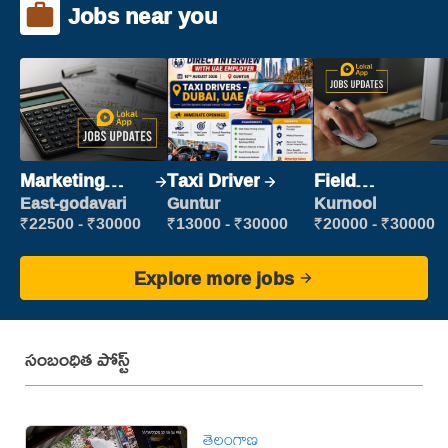
Jobs near you
Marketing
Taxi Driver
Field
Executive
Marketing
East-godavari
Guntur
Kurnool
Executive
₹22500 - ₹30000
₹13000 - ₹30000
₹20000 - ₹30000
Explore more jobs
సంబంధిత పోస్ట్
తెలంగాణ