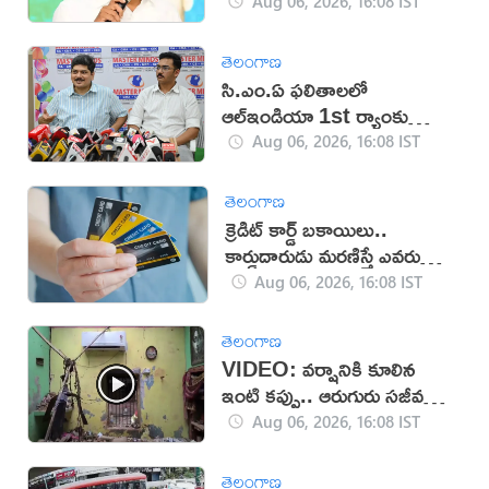
Aug 06, 2026, 16:08 IST
తెలంగాణ
సి.ఎం.ఏ ఫలితాలలో
ఆల్ఇండియా 1st ర్యాంకు
సాధించిన మాస్టర్‌మైండ్స్
Aug 06, 2026, 16:08 IST
తెలంగాణ
క్రెడిట్ కార్డ్ బకాయిలు..
కార్డుదారుడు మరణిస్తే ఎవరు
చెల్లిస్తారు?
Aug 06, 2026, 16:08 IST
తెలంగాణ
VIDEO: వర్షానికి కూలిన
ఇంటి కప్పు.. ఆరుగురు సజీవ
సమాధి!
Aug 06, 2026, 16:08 IST
తెలంగాణ