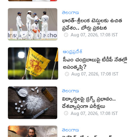
తెలంగాణ
భారత్-శ్రీలంక టెస్టులకు ఉచిత
ప్రవేశం.. బోర్డు ప్రకటన
Aug 07, 2026, 17:08 IST
ఆంధ్రప్రదేశ్
సీఎం చంద్రబాబుపై టీడీపీ నేతల్లో
అసంతృప్తి?
Aug 07, 2026, 17:08 IST
తెలంగాణ
విద్యార్థులపై డ్రగ్స్ ప్రభావం..
దేశవ్యాప్తంగా పరీక్షలు
Aug 07, 2026, 17:08 IST
తెలంగాణ