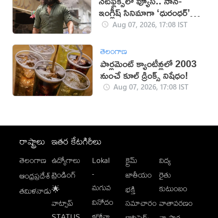
నెట్‌ఫ్లిక్స్‌లో వ్యూస్.. నాన్-
ఇంగ్లీష్ సినిమాగా ‘ధురంధర్’
రికార్డు
Aug 07, 2026, 17:08 IST
తెలంగాణ
పార్లమెంట్ క్యాంటీన్లలో 2003
నుంచే కూల్ డ్రింక్స్ నిషేధం!
Aug 07, 2026, 17:08 IST
రాష్ట్రాలు
ఇతర కేటగిరీలు
తెలంగాణ
ఉద్యోగాలు
Lokal
క్రైమ్
విద్య
-
ట్రెండింగ్
జాతీయం
రైతు
ఆంధ్రప్రదేశ్
మగువ
కుటుంబం
🌟
భక్తి
తమిళనాడు
వినోదం
వాట్సాప్
సమాచారం
వాతావరణం
STATUS
కరోనా
క్లాసిఫైడ్స్
వ్యాపార