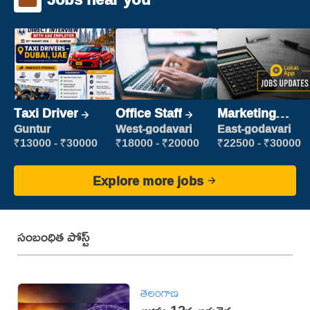
Taxi Driver
Office Staff
Marketing
Executive
Guntur
West-godavari
East-godavari
₹13000 - ₹30000
₹18000 - ₹20000
₹22500 - ₹30000
Explore more jobs
సంబంధిత పోస్ట్
తెలంగాణ