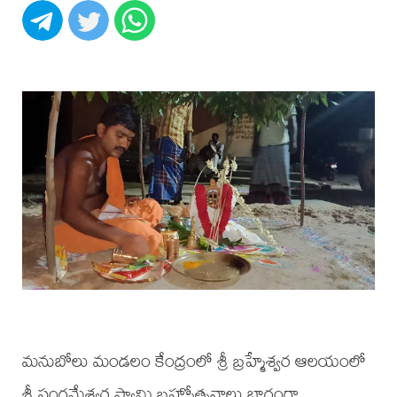
మనుబోలు మండలం కేంద్రంలో శ్రీ బ్రహ్మేశ్వర ఆలయంలో
శ్రీ సంగమేశ్వర స్వామి బ్రహ్మోత్సవాలు భాగంగా