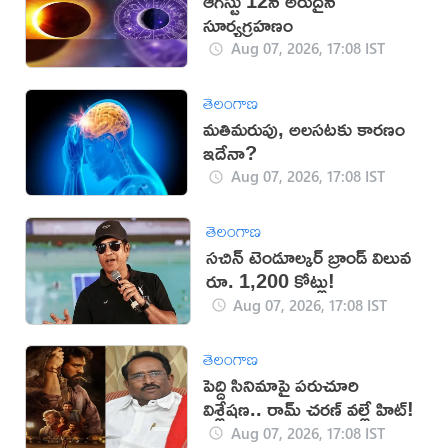
ఆగస్టు 12న అరుదైన
సూర్యగ్రహణం
Aug 07, 2026, 17:08 IST
తెలంగాణ
మతిమరుపు, అలసటకు కారణం
ఇదేనా?
Aug 07, 2026, 17:08 IST
తెలంగాణ
సచిన్ టెండూల్కర్ బ్రాండ్ విలువ
రూ. 1,200 కోట్లు!
Aug 07, 2026, 17:08 IST
తెలంగాణ
పెద్ది సినిమాపై పరుచూరి
విశ్లేషణ.. రామ్ చరణ్ వల్లే హిట్!
Aug 07, 2026, 17:08 IST