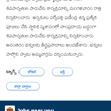
శివపార్వతుల పారువేట కార్యక్రమాన్ని మంగళవారం రాత్రి
నిర్వహించారు. అర్చకులు సర్వేపల్లి ఫణీంద్ర శర్మ ప్రత్యేక
పూజలు చేసి స్థానిక స్మశానంలో సాంప్రదాయ బద్ధంగా
శివపార్వతుల పారువేట కార్యక్రమాన్ని నిర్వహించారు.
అనంతరం భక్తులకు తీర్థప్రసాదాలు అందజేశారు. భక్తులు
పాల్గొని స్వామి అమ్మవార్లను దర్శించుకున్నారు.
ట్యాగ్స్ :
లోకల్
భక్తి
జిల్లా వార్తలు
Jobs near you