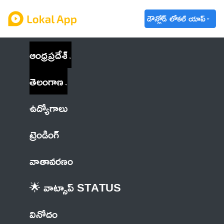
డౌన్లోడ్ లోకల్ యాప్
ఆంధ్రప్రదేశ్
తెలంగాణ
ఉద్యోగాలు
ట్రెండింగ్
వాతావరణం
🌟 వాట్సాప్ STATUS
వినోదం