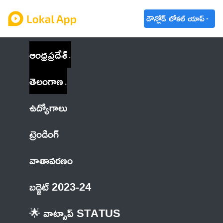
డౌన్లోడ్ లోకల్ యాప్
ఆంధ్రప్రదేశ్
తెలంగాణ
ఉద్యోగాలు
ట్రెండింగ్
వాతావరణం
బడ్జెట్ 2023-24
🌟 వాట్సాప్ STATUS