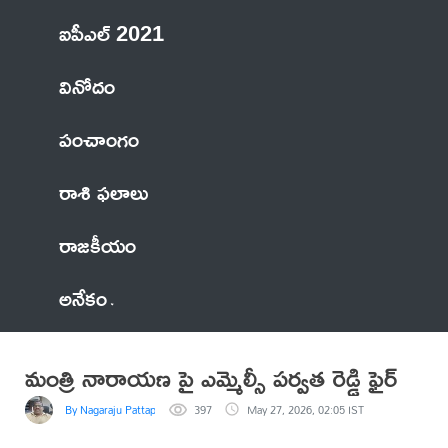
ఐపీఎల్ 2021
వినోదం
పంచాంగం
రాశి ఫలాలు
రాజకీయం
అనేకం
మంత్రి నారాయణ పై ఎమ్మెల్సీ పర్వత రెడ్డి ఫైర్
By Nagaraju Pattapalli
397
May 27, 2026, 02:05 IST