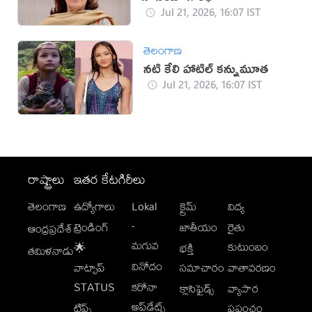
Jul 21, 2026, 16:07 IST
తెలంగాణ
నటి కేలి హాటిల్ కన్నుమూత
Jul 21, 2026, 16:07 IST
రాష్ట్రాలు
ఇతర కేటగిరీలు
తెలంగాణ
ఉద్యోగాలు
Lokal
క్రైమ్
విద్య
-
ట్రెండింగ్
జాతీయం
రైతు
ఆంధ్రప్రదేశ్
మగువ
కుటుంబం
🌟
భక్తి
తమిళనాడు
వినోదం
వాట్సాప్
సమాచారం
వాతావరణం
STATUS
కరోనా
క్లాసిఫైడ్స్
వ్యాపార
అప్‌డేట్స్
టిప్స్
ప్రపంచం