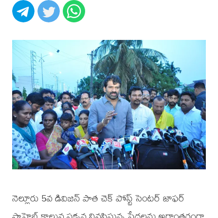
నెల్లూరు 5వ డివిజన్ పాత చెక్ పోస్ట్ సెంటర్ జాఫర్
సాహెబ్ కాలువ పక్కన నివసిస్తున్న పేదలను అర్ధాంతరంగా