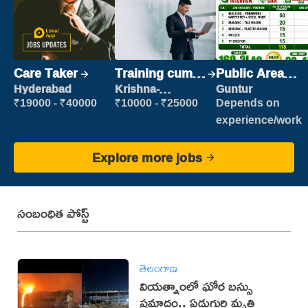
Care Taker
Training cum
Public Area
Placement
Cleaner
Hyderabad
Krishna-
Guntur
vijayawada
₹19000 - ₹40000
₹10000 - ₹25000
Depends on
experience/work
Explore more jobs
సంబంధిత పోస్ట్
తెలంగాణ
వియత్నాంలో ఘోర బస్సు
ప్రమాదం.. ఏడుగురి మృతి