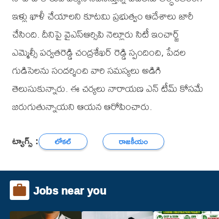
ఇళ్లు ఖాళీ చేయాలని కూటమి ప్రభుత్వం ఆదేశాలు జారీ
చేసింది. దీనిపై వైఎస్ఆర్సిపి నెల్లూరు సిటీ ఇంచార్జ్
ఎమ్మెల్సీ పర్వతరెడ్డి చంద్రశేఖర్ రెడ్డి స్పందించి, పేదల
గుడిసెలను సందర్శించి వారి సమస్యలు అడిగి
తెలుసుకున్నారు. ఈ చర్యలు నారాయణ ఎన్ టీమ్ కోసమే
జరుగుతున్నాయని ఆయన ఆరోపించారు.
ట్యాగ్స్ :
లోకల్
రాజకీయం
Jobs near you