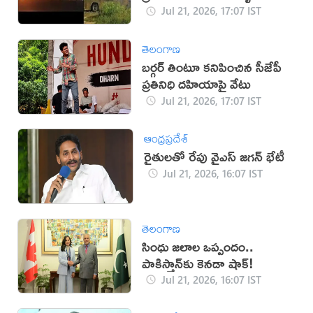
Jul 21, 2026, 17:07 IST
తెలంగాణ
బర్గర్ తింటూ కనిపించిన సీజేపీ
ప్రతినిధి దహియాపై వేటు
Jul 21, 2026, 17:07 IST
ఆంధ్రప్రదేశ్
రైతులతో రేపు వైఎస్ జగన్ భేటీ
Jul 21, 2026, 16:07 IST
తెలంగాణ
సింధు జలాల ఒప్పందం..
పాకిస్తాన్‌కు కెనడా షాక్!
Jul 21, 2026, 16:07 IST