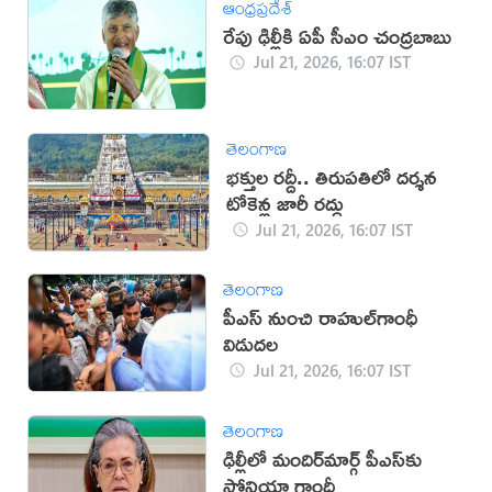
ఆంధ్రప్రదేశ్
రేపు ఢిల్లీకి ఏపీ సీఎం చంద్రబాబు
Jul 21, 2026, 16:07 IST
తెలంగాణ
భక్తుల రద్దీ.. తిరుపతిలో దర్శన
టోకెన్ల జారీ రద్దు
Jul 21, 2026, 16:07 IST
తెలంగాణ
పీఎస్‌ నుంచి రాహుల్‌గాంధీ
విడుదల
Jul 21, 2026, 16:07 IST
తెలంగాణ
ఢిల్లీలో మందిర్‌మార్గ్‌ పీఎస్‌కు
సోనియా గాంధీ