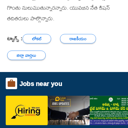
గొంతు నులుముతున్నారన్నారు. యువజన నేత కిషన్
తదితరులు పాల్గొన్నారు.
ట్యాగ్స్ :
లోకల్
రాజకీయం
జిల్లా వార్తలు
Jobs near you