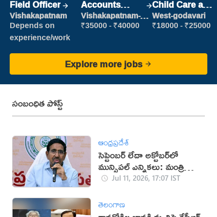
Field Officer
Accounts
Child Care and
Clerk
Patient care
Vishakapatnam
Vishakapatnam-
West-godavari
new
Depends on
₹35000 - ₹40000
₹18000 - ₹25000
experience/work
Explore more jobs
సంబంధిత పోస్ట్
ఆంధ్రప్రదేశ్
సెప్టెంబర్ లేదా అక్టోబర్‌లో
మున్సిపల్ ఎన్నికలు: మంత్రి
నారాయణ
Jul 11, 2026, 17:07 IST
తెలంగాణ
గానకోకిల జానకి మృతిపై కేసీఆర్