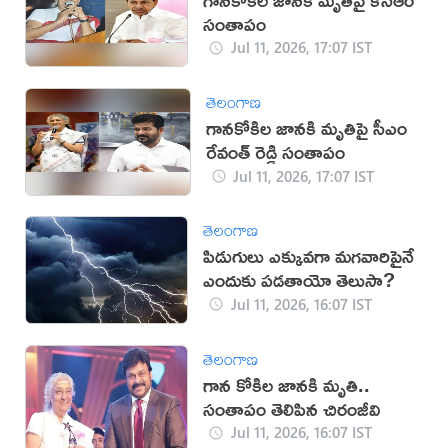
సంతాపం
Jul 11, 2026, 17:07 IST
తెలంగాణ
గానకోకిల జానకి మృతిపై సీఎం
రేవంత్ రెడ్డి సంతాపం
Jul 11, 2026, 17:07 IST
తెలంగాణ
పిడుగులు ఎక్కువగా మగవారిపైనే
ఎందుకు పడతాయో తెలుసా?
Jul 11, 2026, 16:07 IST
తెలంగాణ
గాన కోకిల జానకి మృతి..
సంతాపం తెలిపిన చిరంజీవి
Jul 11, 2026, 16:07 IST