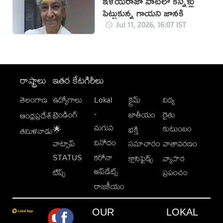
ఇళయరాజా పాటలో కన్నీళ్లు
పెట్టుకున్న గాయని జానకి
Jul 11, 2026, 16:07 IST
రాష్ట్రాలు
ఇతర కేటగిరీలు
తెలంగాణ
ఉద్యోగాలు
Lokal
క్రైమ్
విద్య
-
ట్రెండింగ్
జాతీయం
రైతు
ఆంధ్రప్రదేశ్
మగువ
కుటుంబం
🌟
భక్తి
తమిళనాడు
వినోదం
వాట్సాప్
సమాచారం
వాతావరణం
STATUS
కరోనా
క్లాసిఫైడ్స్
వ్యాపార
అప్‌డేట్స్
టిప్స్
ప్రపంచం
రాజకీయం
OUR
LOKAL