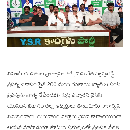
విపిఆర్ దంపతుల ప్రోత్సాహంతో వైసిపి నేత నల్లపురెడ్డి
ప్రసన్న నివాసం పైకి 200 మంది గంజాయి బ్యాచ్ ని పంపి
ప్రసన్నను హత్య చేసేందుకు కుట్ర పన్నారని వైసీపీ
యువజన విభాగం జిల్లా అధ్యక్షులు ఊటుకూరు నాగార్జున
విమర్శించారు. గురువారం నెల్లూరు వైసిపి కార్యాలయంలో
ఆయన మాట్లాడుతూ కూటమి ప్రభుత్వంలో ప్రతిపక్ష నేతల