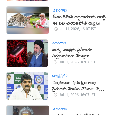
తెలంగాణ
పీఎం కిసాన్ లబ్దిదారులకు అలర్ట్..
ఈ పని చేయకపోతే డబ్బులు
కట్!
Jul 11, 2026, 16:07 IST
తెలంగాణ
నాన్న చావుకు ప్రతీకారం
తీర్చుకుంటాం: మొజ్తబా
Jul 11, 2026, 16:07 IST
ఆంధ్రప్రదేశ్
చంద్రబాబు ప్రభుత్వం ఆక్వా
రైతులను మోసం చేసింది: పేర్ని
నాని
Jul 11, 2026, 16:07 IST
తెలంగాణ