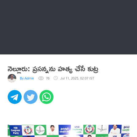
Thatstelugu
బిగ్ బాస్
అనేకం
నెల్లూరు: ప్రసన్నను హత్య చేసే కుట్ర
By Admin
76
Jul 11, 2025, 02:07 IST