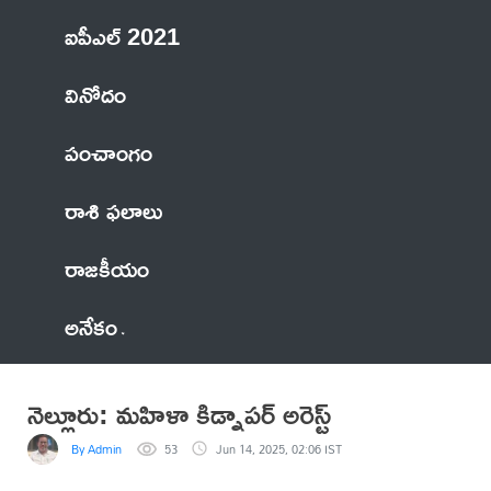
ఐపీఎల్ 2021
వినోదం
పంచాంగం
రాశి ఫలాలు
రాజకీయం
అనేకం
నెల్లూరు: మహిళా కిడ్నాపర్ అరెస్ట్
By Admin
53
Jun 14, 2025, 02:06 IST