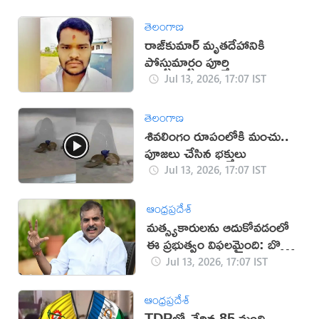
తెలంగాణ
రాజ్‌కుమార్‌ మృతదేహానికి
పోస్టుమార్టం పూర్తి
Jul 13, 2026, 17:07 IST
తెలంగాణ
శివలింగం రూపంలోకి మంచు..
పూజలు చేసిన భక్తులు
Jul 13, 2026, 17:07 IST
ఆంధ్రప్రదేశ్
మత్స్యకారులను ఆదుకోవడంలో
ఈ ప్రభుత్వం విఫలమైంది: బొత్స
సత్యనారాయణ
Jul 13, 2026, 17:07 IST
ఆంధ్రప్రదేశ్
TDPలో చేరిన 85 మంది