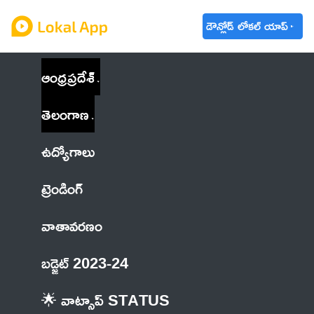
డౌన్లోడ్ లోకల్ యాప్
ఆంధ్రప్రదేశ్
తెలంగాణ
ఉద్యోగాలు
ట్రెండింగ్
వాతావరణం
బడ్జెట్ 2023-24
🌟 వాట్సాప్ STATUS