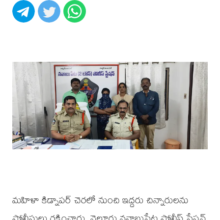
మహిళా కిడ్నాపర్ చెరలో నుంచి ఇద్దరు చిన్నారులను
పోలీసులు రక్షించారు. నెల్లూరు నవాబుపేట పోలీస్ స్టేషన్