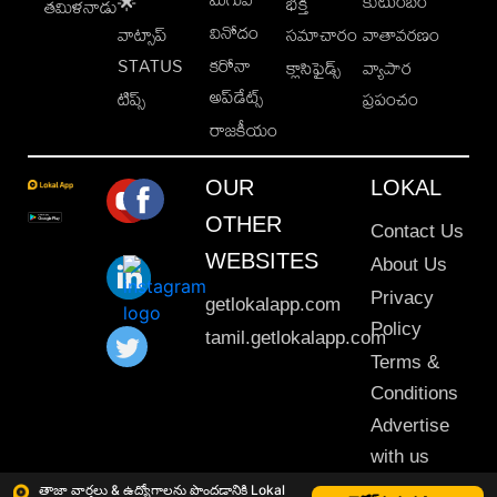
కుటుంబం
🌟
భక్తి
తమిళనాడు
వినోదం
వాట్సాప్
సమాచారం
వాతావరణం
STATUS
కరోనా
క్లాసిఫైడ్స్
వ్యాపార
అప్‌డేట్స్
టిప్స్
ప్రపంచం
రాజకీయం
OUR
LOKAL
OTHER
Contact Us
WEBSITES
About Us
Privacy
getlokalapp.com
Policy
tamil.getlokalapp.com
Terms &
Conditions
Advertise
with us
Sitemap
తాజా వార్తలు & ఉద్యోగాలను పొందడానికి Lokal