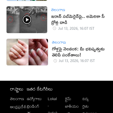
తెలంగాణ
ఇరాన్‌ సబ్‌మెరైన్‌పై.. అమెరికా సీ
డ్రోన్ల దాడి
Jul 13, 2026, 16:07 IST
తెలంగాణ
గోళ్లపై నెలవంక: మీ భవిష్యత్తును
తెలిపే సంకేతాలు!
Jul 13, 2026, 16:07 IST
రాష్ట్రాలు
ఇతర కేటగిరీలు
తెలంగాణ
ఉద్యోగాలు
Lokal
క్రైమ్
విద్య
-
ట్రెండింగ్
జాతీయం
రైతు
ఆంధ్రప్రదేశ్
మగువ