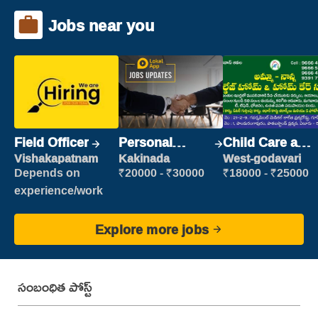
Jobs near you
Field Officer
Personal
Child Care and
Assistant
Patient care
Vishakapatnam
Kakinada
West-godavari
Depends on
₹20000 - ₹30000
₹18000 - ₹25000
experience/work
Explore more jobs
సంబంధిత పోస్ట్