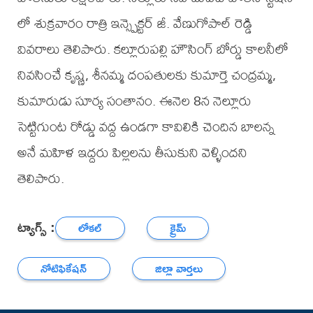
లో శుక్రవారం రాత్రి ఇన్స్పెక్టర్ జీ. వేణుగోపాల్ రెడ్డి
వివరాలు తెలిపారు. కల్లూరుపల్లి హౌసింగ్ బోర్డు కాలనీలో
నివసించే కృష్ణ, శీనమ్మ దంపతులకు కుమార్తె చంద్రమ్మ,
కుమారుడు సూర్య సంతానం. ఈనెల 8న నెల్లూరు
సెట్టిగుంట రోడ్డు వద్ద ఉండగా కావిలికి చెందిన బాలన్న
అనే మహిళ ఇద్దరు పిల్లలను తీసుకుని వెళ్ళిందని
తెలిపారు.
ట్యాగ్స్ :
లోకల్
క్రైమ్
నోటిఫికేషన్
జిల్లా వార్తలు