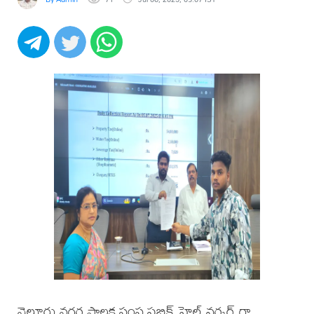
నెల్లూరు నగర పాలక సంస్థ పబ్లిక్ హెల్త్ వర్కర్ గా