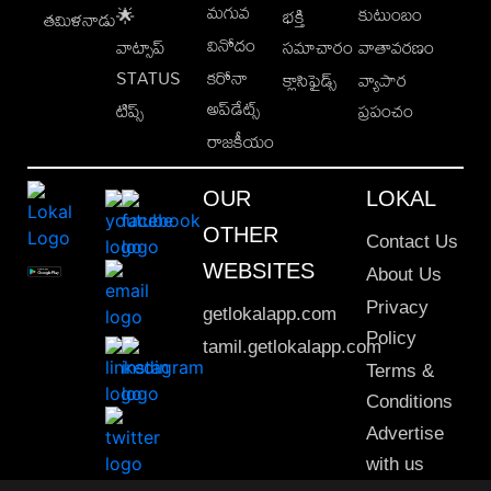
మగువ
కుటుంబం
🌟
భక్తి
తమిళనాడు
వినోదం
వాట్సాప్
సమాచారం
వాతావరణం
STATUS
కరోనా
క్లాసిఫైడ్స్
వ్యాపార
అప్‌డేట్స్
టిప్స్
ప్రపంచం
రాజకీయం
OUR
LOKAL
OTHER
Contact Us
WEBSITES
About Us
Privacy
getlokalapp.com
Policy
tamil.getlokalapp.com
Terms &
Conditions
Advertise
with us