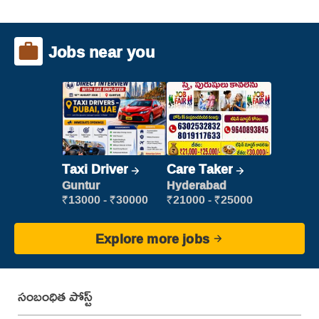
Jobs near you
Taxi Driver
Care Taker
Guntur
Hyderabad
₹13000 - ₹30000
₹21000 - ₹25000
Explore more jobs
సంబంధిత పోస్ట్