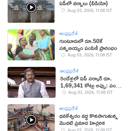
ఏపీలో వర్షాలు (వీడియో)
Aug 03, 2026, 11:08 IST
ఆంధ్రప్రదేశ్
గుంటూరులో రూ.50కే
సన్నబియ్యం పంపిణీ ప్రారంభం
Aug 03, 2026, 11:08 IST
ఆంధ్రప్రదేశ్
రెండేళ్లలో ఏపీ సర్కార్ రూ.
1,69,341 కోట్లు అప్పు: పంకజ్
చౌదరి
Aug 03, 2026, 11:08 IST
ఆంధ్రప్రదేశ్
ధవళేశ్వరం వద్ద కొనసాగుతున్న
మొదటి ప్రమాద హెచ్చరిక
Aug 03, 2026, 11:08 IST