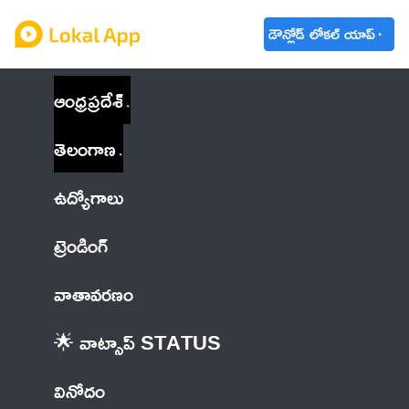
డౌన్లోడ్ లోకల్ యాప్
ఆంధ్రప్రదేశ్
తెలంగాణ
ఉద్యోగాలు
ట్రెండింగ్
వాతావరణం
🌟 వాట్సాప్ STATUS
వినోదం