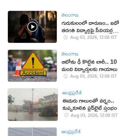
తెలంగాణ
గురుకులంలో దారుణం.. ఐదో
తరగతి విద్యార్థిపై సీనియర్ల
లైంగిక దాడి!
Aug 03, 2026, 12:08 IST
తెలంగాణ
ఆటోను ఢీ కొట్టిన లారీ.. 10
మంది విద్యార్థులకు గాయాలు
Aug 03, 2026, 12:08 IST
ఆంధ్రప్రదేశ్
ఈదురు గాలులతో వర్షం..
కుప్పకూలిన ఫ్లడ్‌లైట్‌ స్తంభం
Aug 03, 2026, 12:08 IST
ఆంధ్రప్రదేశ్