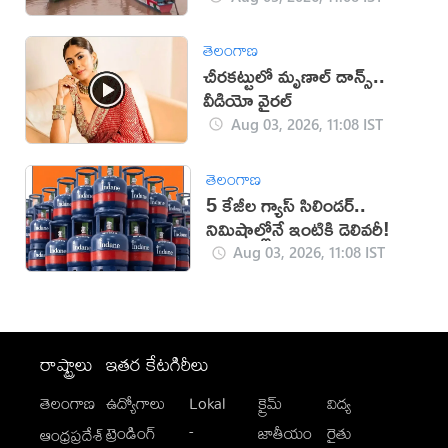
తెలంగాణ
చీరకట్టులో మృణాల్ డాన్స్..
వీడియో వైరల్
Aug 03, 2026, 11:08 IST
తెలంగాణ
5 కేజీల గ్యాస్ సిలిండర్..
నిమిషాల్లోనే ఇంటికి డెలివరీ!
Aug 03, 2026, 11:08 IST
రాష్ట్రాలు
ఇతర కేటగిరీలు
తెలంగాణ
ఉద్యోగాలు
Lokal
క్రైమ్
విద్య
-
ట్రెండింగ్
జాతీయం
రైతు
ఆంధ్రప్రదేశ్