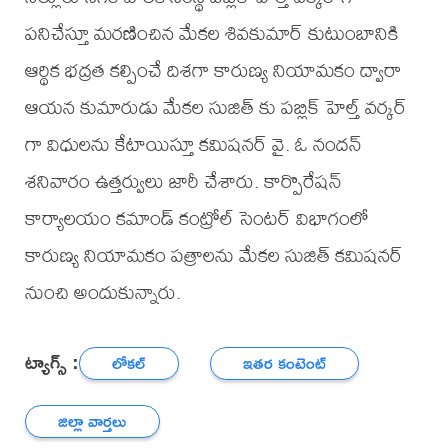
పనిచేస్తూ మరణించిన మేకల శివకుమార్ కుటుంబానికి
ఆర్థిక భద్రత కల్పించే దిశగా కారుణ్య నియామకం ద్వారా
ఆయన కుమారుడు మేకల సుజిత్ కు పబ్లిక్ హెల్త్ వర్కర్
గా విధులను కేటాయిస్తూ కమిషనర్ వై. ఓ నందన్
శనివారం ఉత్తర్వులు జారీ చేశారు. కార్పొరేషన్
కార్యాలయం కమాండ్ కంట్రోల్ సెంటర్ విభాగంలో
కారుణ్య నియామకం పత్రాలను మేకల సుజిత్ కమిషనర్
నుంచి అందుకున్నారు.
ట్యాగ్స్ :
లోకల్
ఇతర కంటెంట్
జిల్లా వార్తలు