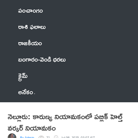
పంచాంగం
రాశి ఫలాలు
రాజకీయం
బంగారం-వెండి ధరలు
క్రైమ్
అనేకం
నెల్లూరు: కారుణ్య నియామకంలో పబ్లిక్ హెల్త్
వర్కర్ నియామకం
By Admin
71
Jul 06, 2025, 03:07 IST