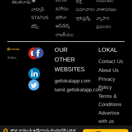
కుటుంబం
🌟
భక్తి
తమిళనాడు
వినోదం
వాట్సాప్
సమాచారం
వాతావరణం
STATUS
కరోనా
క్లాసిఫైడ్స్
వ్యాపార
అప్‌డేట్స్
టిప్స్
ప్రపంచం
రాజకీయం
OUR
LOKAL
OTHER
Contact Us
WEBSITES
About Us
Privacy
getlokalapp.com
Policy
tamil.getlokalapp.com
Terms &
Conditions
Advertise
with us
Sitemap
తాజా వార్తలు & ఉద్యోగాలను పొందడానికి Lokal