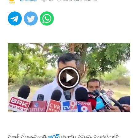
మాజీ ముఖ్యమంత్రి
జగన్
జిల్లాకు వస్తున్న సందర్భంలో