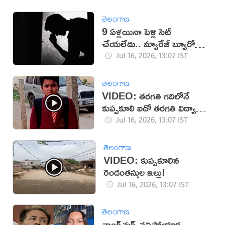
తెలంగాణ
9 ఏళ్లయినా పెళ్లి సెట్
చేయలేదు.. మ్యారేజ్ బ్యూరోకి
జరిమానా
Jul 16, 2026, 13:07 IST
తెలంగాణ
VIDEO: తరగతి గదిలోనే
కుప్పకూలి ఐదో తరగతి విద్యార్థి
మృతి
Jul 16, 2026, 13:07 IST
తెలంగాణ
VIDEO: కుప్పకూలిన
రెండంతస్తుల ఇల్లు!
Jul 16, 2026, 13:07 IST
తెలంగాణ
వాంగ్‌చుక్ చనిపోయాక