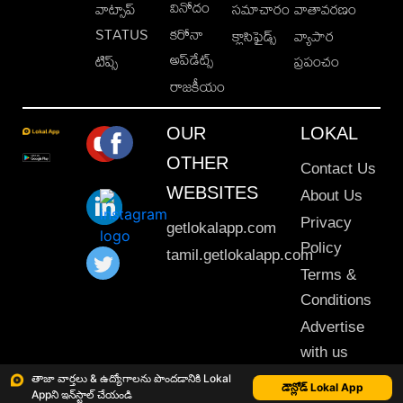
వినోదం
వాట్సాప్
సమాచారం
వాతావరణం
STATUS
కరోనా
క్లాసిఫైడ్స్
వ్యాపార
అప్‌డేట్స్
టిప్స్
ప్రపంచం
రాజకీయం
OUR
LOKAL
OTHER
Contact Us
WEBSITES
About Us
Privacy
getlokalapp.com
Policy
tamil.getlokalapp.com
Terms &
Conditions
Advertise
with us
Sitemap
తాజా వార్తలు & ఉద్యోగాలను పొందడానికి Lokal
డౌన్లోడ్ Lokal App
Appని ఇన్‌స్టాల్ చేయండి
This material may not be published, transmitted, rewritten or redistributed. © 2020 Lokal App. All rights reserved.