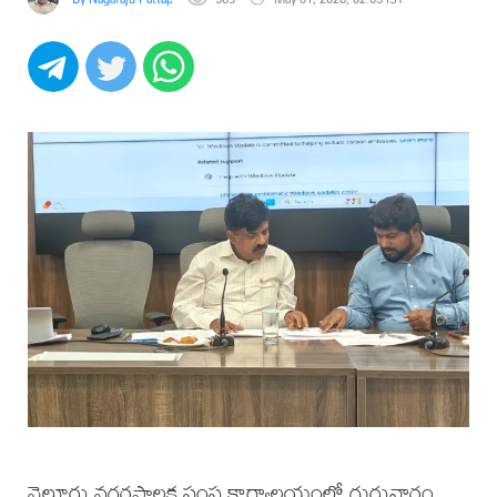
నెల్లూరు నగరపాలక సంస్థ కార్యాలయంలో గురువారం