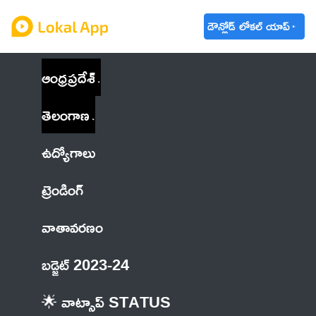
డౌన్లోడ్ లోకల్ యాప్
ఆంధ్రప్రదేశ్
తెలంగాణ
ఉద్యోగాలు
ట్రెండింగ్
వాతావరణం
బడ్జెట్ 2023-24
🌟 వాట్సాప్ STATUS