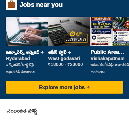
Jobs near you
ఇన్సూరెన్స్ అడ్వైజర్
ఆఫీస్ స్టాఫ్
Public Area
Cleaner
Hyderabad
West-godavari
Vishakapatnam
ఇన్సెంటివ్/టార్గెట్‌పై
₹18000 - ₹20000
అనుభవం/పనిపై ఆధారపడి
ఆధారపడి ఉంటుంది
ఉంటుంది
Explore more jobs
సంబంధిత పోస్ట్