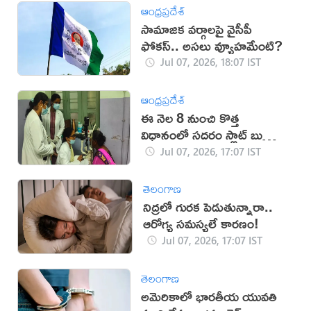
ఆంధ్రప్రదేశ్
సామాజిక వర్గాలపై వైసీపీ
ఫోకస్.. అసలు వ్యూహమేంటి?
Jul 07, 2026, 18:07 IST
ఆంధ్రప్రదేశ్
ఈ నెల 8 నుంచి కొత్త
విధానంలో సదరం స్లాట్ బుకింగ్
షురూ
Jul 07, 2026, 17:07 IST
తెలంగాణ
నిద్రలో గురక పెడుతున్నారా..
ఆరోగ్య సమస్యలే కారణం!
Jul 07, 2026, 17:07 IST
తెలంగాణ
అమెరికాలో భారతీయ యువతి