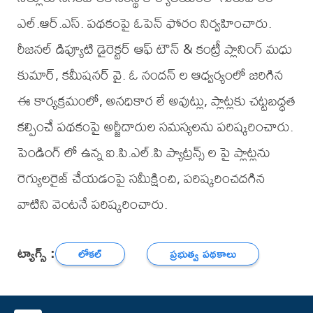
ఎల్.ఆర్.ఎస్. పథకంపై ఓపెన్ ఫోరం నిర్వహించారు.
రీజనల్ డిప్యూటి డైరెక్టర్ ఆఫ్ టౌన్ & కంట్రీ ప్లానింగ్ మధు
కుమార్, కమీషనర్ వై. ఓ నందన్ ల ఆధ్వర్యంలో జరిగిన
ఈ కార్యక్రమంలో, అనధికార లే అవుట్లు, ప్లాట్లకు చట్టబద్ధత
కల్పించే పథకంపై అర్జీదారుల సమస్యలను పరిష్కరించారు.
పెండింగ్ లో ఉన్న ఐ.పి.ఎల్.పి ప్యాట్రన్స్ ల పై ప్లాట్లను
రెగ్యులరైజ్ చేయడంపై సమీక్షించి, పరిష్కరించదగిన
వాటిని వెంటనే పరిష్కరించారు.
ట్యాగ్స్ :
లోకల్
ప్రభుత్వ పథకాలు