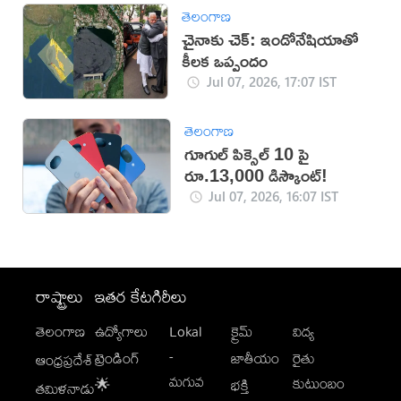
తెలంగాణ
చైనాకు చెక్: ఇండోనేషియాతో
కీలక ఒప్పందం
Jul 07, 2026, 17:07 IST
తెలంగాణ
గూగుల్ పిక్సెల్ 10 పై
రూ.13,000 డిస్కౌంట్!
Jul 07, 2026, 16:07 IST
రాష్ట్రాలు
ఇతర కేటగిరీలు
తెలంగాణ
ఉద్యోగాలు
Lokal
క్రైమ్
విద్య
-
ట్రెండింగ్
జాతీయం
రైతు
ఆంధ్రప్రదేశ్
మగువ
కుటుంబం
🌟
భక్తి
తమిళనాడు