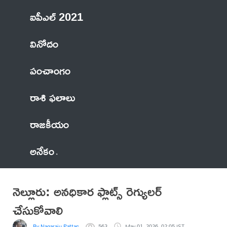
ఐపీఎల్ 2021
వినోదం
పంచాంగం
రాశి ఫలాలు
రాజకీయం
అనేకం
నెల్లూరు: అనధికార ఫ్లాట్స్ రెగ్యులర్
చేసుకోవాలి
By Nagaraju Pattapalli
563
May 01, 2026, 02:05 IST