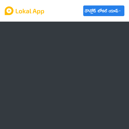
డౌన్లోడ్ లోకల్ యాప్
ఆంధ్రప్రదేశ్
తెలంగాణ
ఉద్యోగాలు
ట్రెండింగ్
వాతావరణం
బడ్జెట్ 2023-24
🌟 వాట్సాప్ STATUS