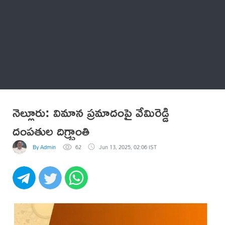
Thatstelugu
బిగ్ బాస్
అనేకం
నెల్లూరు: విమాన ప్రమాదంపై వేమిరెడ్డి
దంపతుల దిగ్భ్రాంతి
By Admin
62
Jun 13, 2025, 02:06 IST