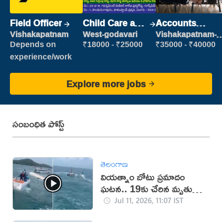
Field Officer
Child Care and
Accounts
Patient care
Clerk
Vishakapatnam
West-godavari
Vishakapatnam-
new
Depends on
₹18000 - ₹25000
₹35000 - ₹40000
experience/work
Explore more jobs
సంబంధిత పోస్ట్
తెలంగాణ
వియత్నాం బోటు ప్రమాదం
ఘటన.. 19కు చేరిన మృతుల
సంఖ్య
Jul 11, 2026, 11:07 IST