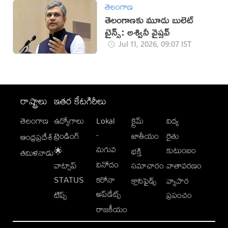
తెలంగాణ
తెలంగాణకు మూడు బులెట్
ట్రైన్స్: అశ్వినీ వైష్ణవ్
Jul 11, 2026, 09:07 IST
రాష్ట్రాలు
ఇతర కేటగిరీలు
తెలంగాణ
ఉద్యోగాలు
Lokal
క్రైమ్
విద్య
-
ట్రెండింగ్
జాతీయం
రైతు
ఆంధ్రప్రదేశ్
మగువ
కుటుంబం
🌟
భక్తి
తమిళనాడు
వినోదం
వాట్సాప్
సమాచారం
వాతావరణం
STATUS
కరోనా
క్లాసిఫైడ్స్
వ్యాపార
అప్‌డేట్స్
టిప్స్
ప్రపంచం
రాజకీయం