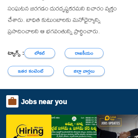
సంఘటన జరగడం దురదృష్టకరమని విచారం వ్యక్తం
చేశారు. బాధిత కుటుంబాలకు మనోధైర్యాన్ని
ప్రసాదించాలని ఆ భగవంతున్ని ప్రార్థించారు.
ట్యాగ్స్ :
లోకల్
రాజకీయం
ఇతర కంటెంట్
జిల్లా వార్తలు
Jobs near you