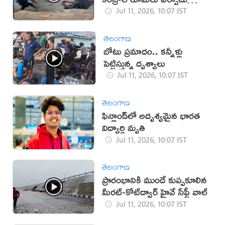
(వీడియో)
Jul 11, 2026, 10:07 IST
తెలంగాణ
బోటు ప్రమాదం.. కన్నీళ్లు
పెట్టిస్తున్న దృశ్యాలు
Jul 11, 2026, 10:07 IST
తెలంగాణ
ఫిన్లాండ్‌లో అదృశ్యమైన భారత
విద్యార్థి మృతి
Jul 11, 2026, 10:07 IST
తెలంగాణ
ప్రారంభానికి ముందే కుప్పకూలిన
మీరట్-కోట్‌ద్వార్ హైవే సేఫ్టీ వాల్
Jul 11, 2026, 10:07 IST