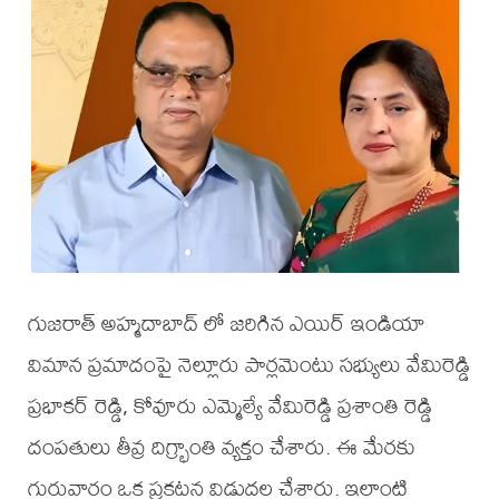
గుజరాత్ అహ్మదాబాద్ లో జరిగిన ఎయిర్ ఇండియా
విమాన ప్రమాదంపై నెల్లూరు పార్లమెంటు సభ్యులు వేమిరెడ్డి
ప్రభాకర్ రెడ్డి, కోవూరు ఎమ్మెల్యే వేమిరెడ్డి ప్రశాంతి రెడ్డి
దంపతులు తీవ్ర దిగ్భ్రాంతి వ్యక్తం చేశారు. ఈ మేరకు
గురువారం ఒక ప్రకటన విడుదల చేశారు. ఇలాంటి