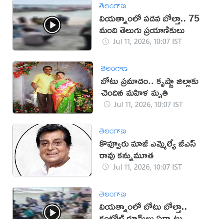
తెలంగాణ
వియత్నాంలో పడవ బోల్తా.. 75
మంది తెలుగు ప్రయాణికులు
Jul 11, 2026, 10:07 IST
తెలంగాణ
బోటు ప్రమాదం.. కృష్ణా జిల్లాకు
చెందిన మహిళ మృతి
Jul 11, 2026, 10:07 IST
తెలంగాణ
కొవ్వూరు మాజీ ఎమ్మెల్యే జీ‌ఎస్
రావు కన్నుమూత
Jul 11, 2026, 10:07 IST
తెలంగాణ
వియత్నాంలో బోటు బోల్తా..
కంట్రోల్ రూమ్‌లు ఏర్పాటు