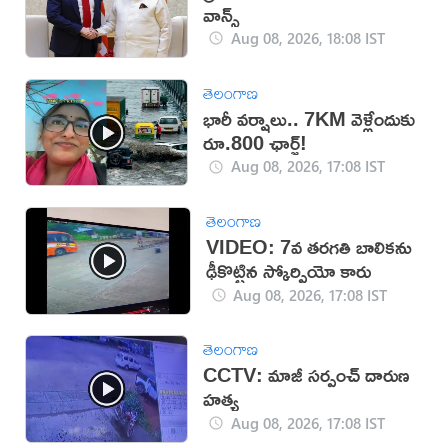
వాన్స్
Aug 08, 2026, 18:08 IST
తెలంగాణ
భారీ వర్షాలు.. 7KM వెళ్లేందుకు
రూ.800 ఛార్జ్!
Aug 08, 2026, 17:08 IST
తెలంగాణ
VIDEO: 7వ తరగతి బాలికను
ఢీకొట్టిన స్కోర్పియో కారు
Aug 08, 2026, 17:08 IST
తెలంగాణ
CCTV: మాజీ సర్పంచ్ దారుణ
హత్య
Aug 08, 2026, 17:08 IST