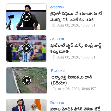
తెలంగాణ
లైఫ్‌లో ఏమైనా చేయాలనుకుంటే
మనల్ని ఏదీ ఆపలేదు: యశ్
Aug 08, 2026, 18:08 IST
తెలంగాణ
ఫుట్‌బాల్ స్టార్ మెస్సీ తండ్రి జార్జ్
కన్నుమూత
Aug 08, 2026, 18:08 IST
తెలంగాణ
చిన్నారిపై వీధికుక్కల దాడి
(వీడియో)
Aug 08, 2026, 18:08 IST
తెలంగాణ
ప్రధాని మోదీకి ఫోన్ చేసిన జేడీ