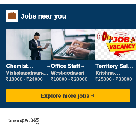
Jobs near you
Chemist
Office Staff
Territory Sales
Production
Manager
Vishakapatnam-
West-godavari
Krishna-
new
vijayawada
Executive
₹18000 - ₹24000
₹18000 - ₹20000
₹25000 - ₹33000
Explore more jobs
సంబంధిత పోస్ట్