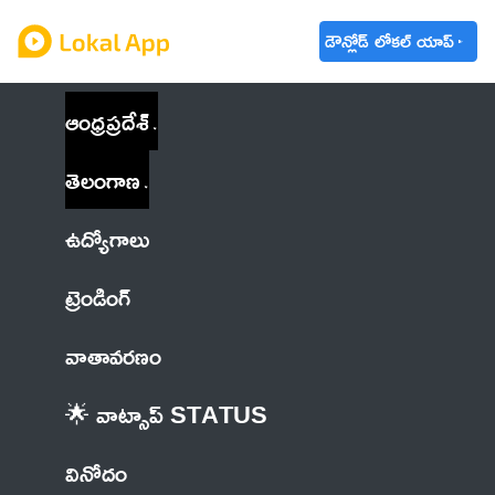
డౌన్లోడ్ లోకల్ యాప్
ఆంధ్రప్రదేశ్
తెలంగాణ
ఉద్యోగాలు
ట్రెండింగ్
వాతావరణం
🌟 వాట్సాప్ STATUS
వినోదం