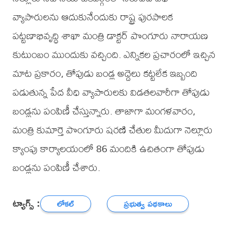
వ్యాపారులను ఆదుకునేందుకు రాష్ట్ర పురపాలక
పట్టణాభివృద్ధి శాఖా మంత్రి డాక్టర్ పొంగూరు నారాయణ
కుటుంబం ముందుకు వచ్చింది. ఎన్నికల ప్రచారంలో ఇచ్చిన
మాట ప్రకారం, తోపుడు బండ్ల అద్దెలు కట్టలేక ఇబ్బంది
పడుతున్న పేద వీధి వ్యాపారులకు విడతలవారీగా తోపుడు
బండ్లను పంపిణీ చేస్తున్నారు. తాజాగా మంగళవారం,
మంత్రి కుమార్తె పొంగూరు షరణి చేతుల మీదుగా నెల్లూరు
క్యాంపు కార్యాలయంలో 86 మందికి ఉచితంగా తోపుడు
బండ్లను పంపిణీ చేశారు.
ట్యాగ్స్ :
లోకల్
ప్రభుత్వ పథకాలు