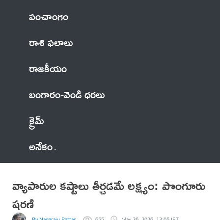
పంచాంగం
రాశి ఫలాలు
రాజకీయం
బంగారం-వెండి ధరలు
క్రైమ్
అనేకం
వ్యాపారుల కష్టాలు తీర్చడమే లక్ష్యం: పొంగూరు
షరణి
By Nagaraju Pattapalli
655
May 26, 2026, 13:05 IST