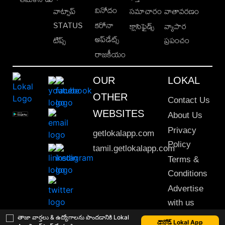
వినోదం
వాట్సాప్
సమాచారం
వాతావరణం
STATUS
కరోనా
క్లాసిఫైడ్స్
వ్యాపార
అప్‌డేట్స్
టిప్స్
ప్రపంచం
రాజకీయం
OUR
LOKAL
OTHER
Contact Us
WEBSITES
About Us
Privacy
getlokalapp.com
Policy
tamil.getlokalapp.com
Terms &
Conditions
Advertise
with us
Sitemap
తాజా వార్తలు & ఉద్యోగాలను పొందడానికి Lokal
డౌన్లోడ్ Lokal App