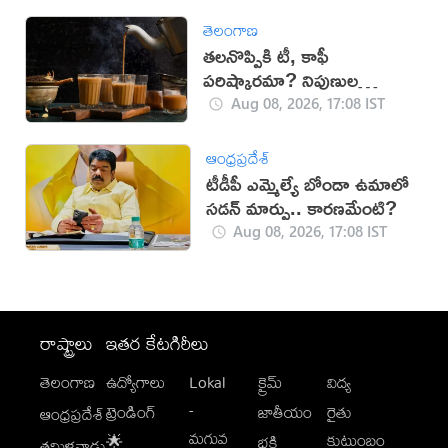
తెలంగాణ
తలనొప్పికి టీ, కాఫీ
పరిష్కారమా? నిపుణుల
సూచనలు ఇవే!
Aug 08, 2026, 17:08 IST
ఆంధ్రప్రదేశ్
టీడీపీ ఎమ్మెల్యే బోండా ఉమాలో
సడన్‌ మార్పు.. కారణమేంటి?
Aug 08, 2026, 17:08 IST
రాష్ట్రాలు
ఇతర కేటగిరీలు
తెలంగాణ
ఉద్యోగాలు
Lokal
క్రైమ్
విద్య
-
ట్రెండింగ్
జాతీయం
రైతు
ఆంధ్రప్రదేశ్
మగువ
కుటుంబం
🌟
భక్తి
తమిళనాడు