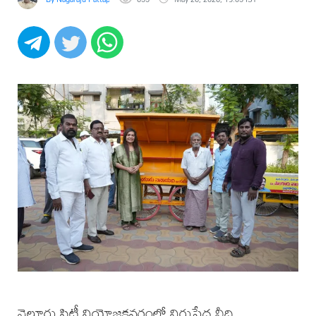
నెల్లూరు సిటీ నియోజకవర్గంలో నిరుపేద వీధి