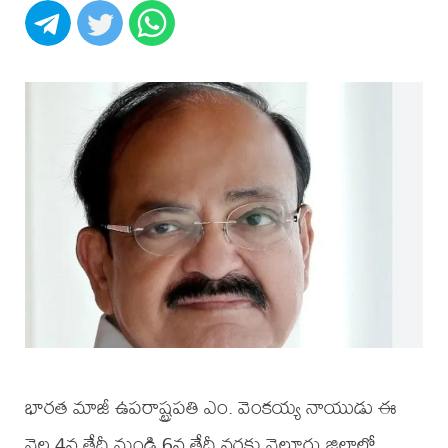
భారత మాజీ ఉపరాష్ట్రపతి ఎం. వెంకయ్య నాయుడు ఈ
నెల 4వ తేదీ నుండి 6వ తేదీ వరకు నెల్లూరు జిల్లాలో