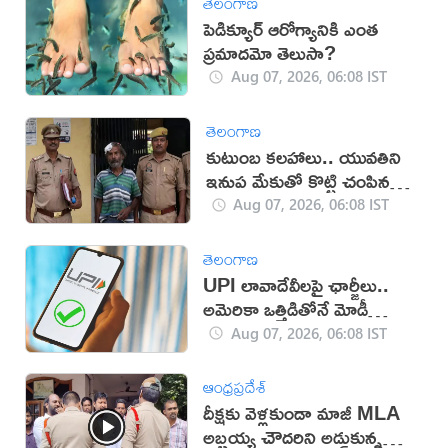
తెలంగాణ
పెడిక్యూర్ ఆరోగ్యానికి ఎంత
ప్రమాదమో తెలుసా?
Aug 07, 2026, 06:08 IST
తెలంగాణ
కుటుంబ కలహాలు.. యువతిని
ఇనుప మేకుతో కొట్టి చంపిన
తండ్రి
Aug 07, 2026, 06:08 IST
తెలంగాణ
UPI లావాదేవీలపై ఛార్జీలు..
అమెరికా ఒత్తిడితోనే మోడీ
సర్కార్‌ నిర్ణయం?
Aug 07, 2026, 06:08 IST
ఆంధ్రప్రదేశ్
దీక్షకు వెళ్లకుండా మాజీ MLA
అబ్బ‌య్య చౌద‌రిని అడ్డుకున్న