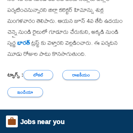
పర్యటించనున్నారని జిల్లా కలెక్టర్ హిమాన్షు శుక్ల
మంగళవారం తెలిపారు. ఆయన జూన్ 4వ తేదీ ఉదయం
చెన్నై నుండి రైలులో గూడూరు చేరుకుని, అక్కడి నుండి
స్వర్ణ
భారత్
ట్రస్ట్ కు వెళ్తారని వెల్లడించారు. ఈ పర్యటన
మూడు రోజుల పాటు కొనసాగుతుంది.
ట్యాగ్స్ :
లోకల్
రాజకీయం
ఇండియా
Jobs near you