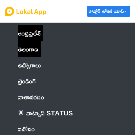
డౌన్లోడ్ లోకల్ యాప్
ఆంధ్రప్రదేశ్
తెలంగాణ
ఉద్యోగాలు
ట్రెండింగ్
వాతావరణం
🌟 వాట్సాప్ STATUS
వినోదం