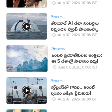
Aug 07, 2026, 07:08 IST
తెలంగాణ
తేలియాడే AI డేటా సెంటర్లను
నిర్మించిన స్టార్టప్ పాంథలస్సా
Aug 07, 2026, 07:08 IST
తెలంగాణ
ఒంటరి ప్రయాణికులకు ఆంక్షలు:
ఈ 5 దేశాల్లో సాహసం వద్దు!
Aug 07, 2026, 07:08 IST
తెలంగాణ
గర్ల్‌ఫ్రెండ్‌తో గొడవ.. కరెంట్
స్తంభం ఎక్కిన ప్రేమికుడు!
Aug 07, 2026, 07:08 IST