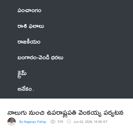
పంచాంగం
రాశి ఫలాలు
రాజకీయం
బంగారం-వెండి ధరలు
క్రైమ్
అనేకం
నాలుగు నుంచి ఉపరాష్ట్రపతి వెంకయ్య పర్యటన
By Nagaraju Pattapalli
579
Jun 02, 2026, 16:06 IST