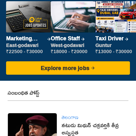
Marketing
Office Staff
Taxi Driver
Executive
East-godavari
West-godavari
Guntur
₹22500 - ₹30000
₹18000 - ₹20000
₹13000 - ₹30000
Explore more jobs
సంబంధిత పోస్ట్
తెలంగాణ
నటుడు మిథున్ చక్రవర్తికి తీవ్ర
అస్వస్థత