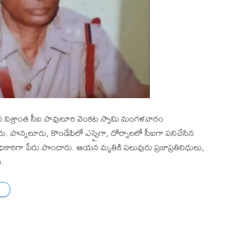
న విశ్రాంత సీఐ పావులూరి వెంకట స్వామి మంగళవారం
. పొన్నలూరు, కొండేపిలో ఎస్సైగా, దోర్నాలలో సీఐగా పనిచేసిన
రిగా పేరు పొందారు. ఆయన మృతికి పలువురు ప్రజాప్రతినిధులు,
ు.
ు