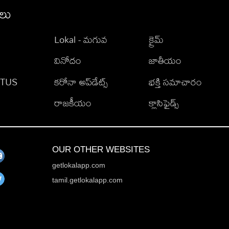
ీలు
Lokal - మగువ
క్రైమ్
వినోదం
జాతీయం
TATUS
కరోనా అప్‌డేట్స్
భక్తి సమాచారం
రాజకీయం
క్లాసిఫైడ్స్
OUR OTHER WEBSITES
getlokalapp.com
tamil.getlokalapp.com