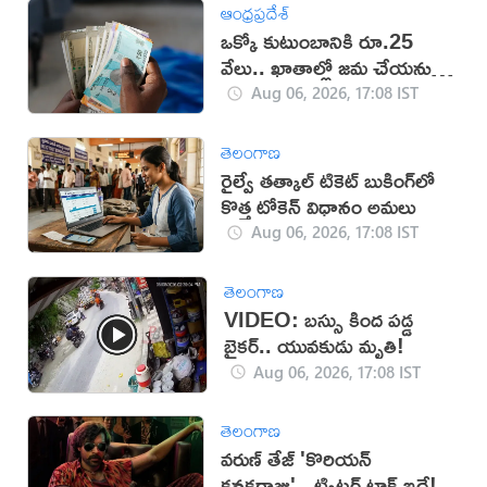
ఆంధ్రప్రదేశ్
ఒక్కో కుటుంబానికి రూ.25
వేలు.. ఖాతాల్లో జ‌మ చేయ‌నున్న
ప్ర‌భుత్వం..!
Aug 06, 2026, 17:08 IST
తెలంగాణ
రైల్వే తత్కాల్ టికెట్ బుకింగ్‌లో
కొత్త టోకెన్ విధానం అమలు
Aug 06, 2026, 17:08 IST
తెలంగాణ
VIDEO: బస్సు కింద పడ్డ
బైకర్.. యువకుడు మృతి!
Aug 06, 2026, 17:08 IST
తెలంగాణ
వరుణ్ తేజ్ 'కొరియన్
కనకరాజు'.. ట్విట్టర్ టాక్ ఇదే!