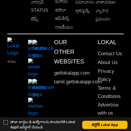
వినోదం
వాట్సాప్
సమాచారం
వాతావరణం
STATUS
కరోనా
క్లాసిఫైడ్స్
వ్యాపార
అప్‌డేట్స్
టిప్స్
ప్రపంచం
రాజకీయం
OUR
LOKAL
OTHER
Contact Us
WEBSITES
About Us
Privacy
getlokalapp.com
Policy
tamil.getlokalapp.com
Terms &
Conditions
Advertise
with us
Sitemap
తాజా వార్తలు & ఉద్యోగాలను పొందడానికి Lokal
డౌన్లోడ్ Lokal App
Appని ఇన్‌స్టాల్ చేయండి
This material may not be published, transmitted, rewritten or redistributed. © 2020 Lokal App. All rights reserved.