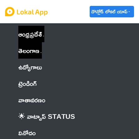
డౌన్లోడ్ లోకల్ యాప్
ఆంధ్రప్రదేశ్
తెలంగాణ
ఉద్యోగాలు
ట్రెండింగ్
వాతావరణం
🌟 వాట్సాప్ STATUS
వినోదం