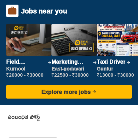
Jobs near you
Field
Marketing
Taxi Driver
Marketing
Executive
Kurnool
East-godavari
Guntur
Executive
₹20000 - ₹30000
₹22500 - ₹30000
₹13000 - ₹30000
Explore more jobs
సంబంధిత పోస్ట్