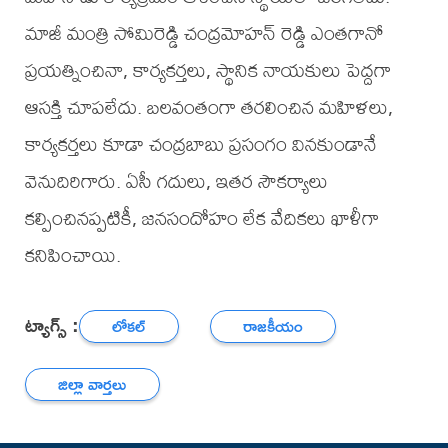
మాజీ మంత్రి సోమిరెడ్డి చంద్రమోహన్ రెడ్డి ఎంతగానో
ప్రయత్నించినా, కార్యకర్తలు, స్థానిక నాయకులు పెద్దగా
ఆసక్తి చూపలేదు. బలవంతంగా తరలించిన మహిళలు,
కార్యకర్తలు కూడా చంద్రబాబు ప్రసంగం వినకుండానే
వెనుదిరిగారు. ఏసీ గదులు, ఇతర సౌకర్యాలు
కల్పించినప్పటికీ, జనసందోహం లేక వేదికలు ఖాళీగా
కనిపించాయి.
ట్యాగ్స్ :
లోకల్
రాజకీయం
జిల్లా వార్తలు