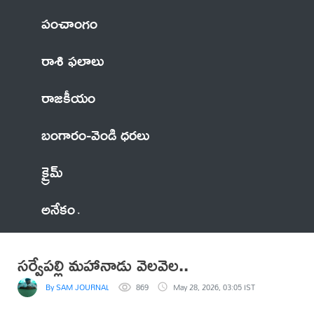
పంచాంగం
రాశి ఫలాలు
రాజకీయం
బంగారం-వెండి ధరలు
క్రైమ్
అనేకం
సర్వేపల్లి మహానాడు వెలవెల..
By SAM JOURNALIST
869
May 28, 2026, 03:05 IST