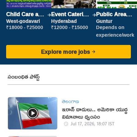
Child Care and
Event Catering
Public Area
Patient care
Staff
Cleaner
West-godavari
Hyderabad
Guntur
₹18000 - ₹25000
₹12000 - ₹15000
Depends on
experience/work
Explore more jobs
సంబంధిత పోస్ట్
తెలంగాణ
ఇరాన్‌ దాడులు.. అమెరికా యుద్ధ
విమానాలు ధ్వంసం
Jul 17, 2026, 18:07 IST