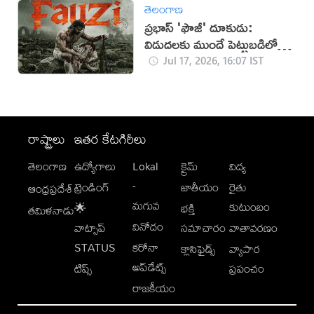
తెలంగాణ
ప్రభాస్ 'ఫౌజీ' దూకుడు:
విడుదలకు ముందే పెట్టుబడిలో
సగం రికవరీ!
Jul 17, 2026, 16:07 IST
రాష్ట్రాలు
ఇతర కేటగిరీలు
తెలంగాణ
ఉద్యోగాలు
Lokal
క్రైమ్
విద్య
-
ట్రెండింగ్
జాతీయం
రైతు
ఆంధ్రప్రదేశ్
మగువ
కుటుంబం
🌟
భక్తి
తమిళనాడు
వినోదం
వాట్సాప్
సమాచారం
వాతావరణం
STATUS
కరోనా
క్లాసిఫైడ్స్
వ్యాపార
అప్‌డేట్స్
టిప్స్
ప్రపంచం
రాజకీయం