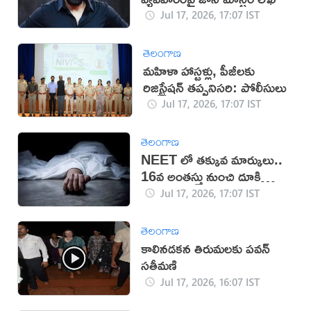
Jul 17, 2026, 17:07 IST
తెలంగాణ
మహిళా హాస్టళ్లు, పీజీలకు
రిజిస్ట్రేషన్ తప్పనిసరి: పోలీసులు
Jul 17, 2026, 17:07 IST
తెలంగాణ
NEET లో తక్కువ మార్కులు..
16వ అంతస్తు నుంచి దూకి
ఆత్మహత్య
Jul 17, 2026, 17:07 IST
తెలంగాణ
కాలినడకన తిరుమలకు పవన్‌
సతీమణి
Jul 17, 2026, 16:07 IST