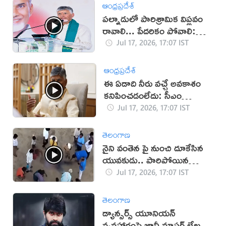
ఆంధ్రప్రదేశ్
పల్నాడులో పారిశ్రామిక విప్లవం
రావాలి... పేదరికం పోవాలి:
చంద్రబాబు
Jul 17, 2026, 17:07 IST
ఆంధ్రప్రదేశ్
ఈ ఏడాది నీరు వచ్చే అవకాశం
కనిపించడంలేదు: సీఎం
చంద్రబాబు
Jul 17, 2026, 17:07 IST
తెలంగాణ
నైని వంతెన పై నుంచి దూకేసిన
యువకుడు.. పారిపోయిన
యువతి!
Jul 17, 2026, 17:07 IST
తెలంగాణ
డ్యాన్సర్స్ యూనియన్
వ్యవహారంపై జానీ మాస్టర్ లేఖ