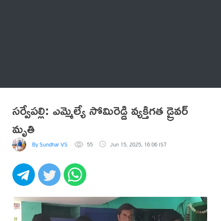
Thatstelugu
బిగ్ బాస్
అనేకం
సర్వేపల్లి: ఎమ్మెల్యే సోమిరెడ్డి వ్యక్తిగత డ్రైవర్
మృతి
By Sundhar VS
55
Jun 15, 2025, 16:06 IST