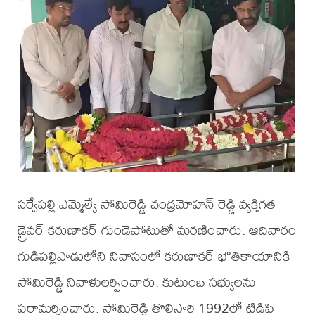
సర్వేపల్లి ఎమ్మెల్యే సోమిరెడ్డి చంద్రమోహన్ రెడ్డి వ్యక్తిగత
డ్రైవర్ కరుణాకర్ గుండెపోటుతో మరణించారు. ఆదివారం
గుడిపల్లిపాడులోని నివాసంలో కరుణాకర్ భౌతికాయానికి
సోమిరెడ్డి నివాళులర్పించారు. కుటుంబ సభ్యులను
పరామర్శించారు. సోమిరెడ్డి తొలిసారి 1992లో టిడిపి