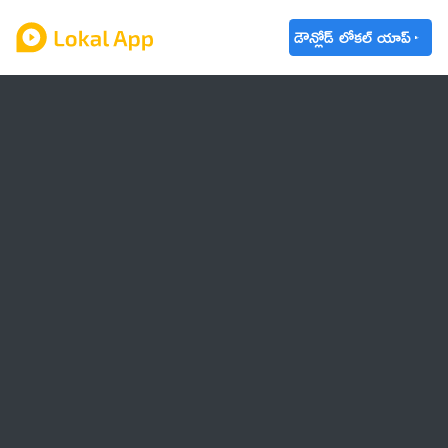
డౌన్లోడ్ లోకల్ యాప్
ఆంధ్రప్రదేశ్
తెలంగాణ
ఉద్యోగాలు
ట్రెండింగ్
వాతావరణం
బడ్జెట్ 2023-24
🌟 వాట్సాప్ STATUS