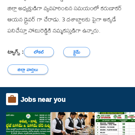
జిల్లా అధ్యక్షుడిగా వ్యవహరించిన సమయంలో కరుణాకర్
ఆయన డ్రైవర్ గా చేరాడు. 3 దశాబ్దాలకు పైగా అక్కడే
పనిచేస్తూ సోమిరెడ్డికి నమ్మకస్తుడిగా ఉన్నారు.
ట్యాగ్స్ :
లోకల్
క్రైమ్
జిల్లా వార్తలు
Jobs near you