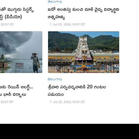
తెలంగాణ
 ముగ్గురు సిస్టర్స్
ఐదో అంతస్తు నుంచి దూకి వైద్య విద్యార్థిని
విస్ట్ (వీడియో)
ఆత్మహత్య
 02:07 IST
Jul 25, 2026, 01:07 IST
తెలంగాణ
కు రెయిన్ అలర్ట్..
శ్రీవారి సర్వదర్శనానికి 20 గంటల
 భారీ వర్షాలు
సమయం
 01:07 IST
Jul 25, 2026, 01:07 IST