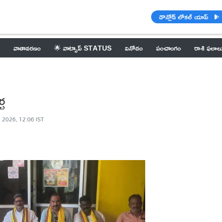
డౌన్లోడ్ లోకల్ యాప్
వాతావరణం
🌟 వాట్సాప్ STATUS
వినోదం
పంచాంగం
రాశి ఫలాల
్చ
, 2026, 12:06 IST