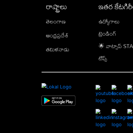
రాష్ట్రాలు
ఇతర కేటగిర
తెలంగాణ
ఉద్యోగాలు
ట్రెండింగ్
ఆంధ్రప్రదేశ్
🌟 వాట్సాప్ S
తమిళనాడు
టిప్స్