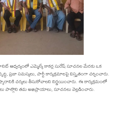
యూనిట్ ఆధ్వర్యంలో ఎమ్మెల్యే కాకర్ల సురేష్ సూచనల మేరకు ఒక
, ప్రజా సమస్యలు, పార్టీ కార్యక్రమాలపై విస్తృతంగా చర్చించారు.
ష్కారానికి చర్యలు తీసుకోవాలని నిర్ణయించారు. ఈ కార్యక్రమంలో
తలు పాల్గొని తమ అభిప్రాయాలు, సూచనలు వెల్లడించారు.