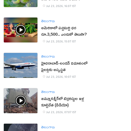
Jul 23, 2026, 16:07 IST
తెలంగాణ
అమెరికాలో పచ్చిమిర్చి ధర
రూ.3,500.. ఎందుకో తెలుసా?
Jul 23, 2026, 15:07 IST
తెలంగాణ
హైదరాబాద్‌-లండన్‌ విమానంలో
పైలట్లకు అస్వస్థత
Jul 23, 2026, 10:07 IST
తెలంగాణ
జమ్మూకశ్మీర్‌లో టెర్రరిస్టుల ఇళ్ల
కూల్చివేత (వీడియో)
Jul 23, 2026, 07:07 IST
తెలంగాణ