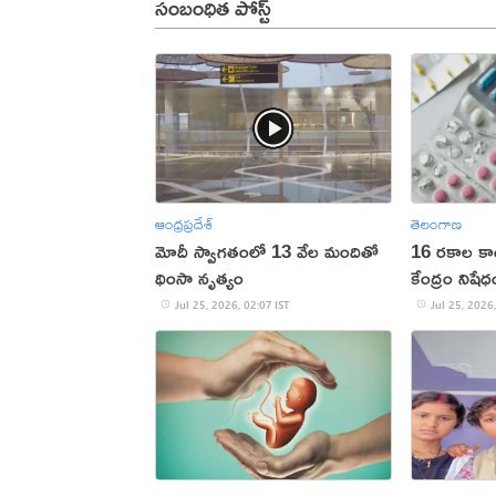
సంబంధిత పోస్ట్
ఆంధ్రప్రదేశ్
తెలంగాణ
మోదీ స్వాగతంలో 13 వేల మందితో
16 రకాల కా
థింసా నృత్యం
కేంద్రం నిషేధ
Jul 25, 2026, 02:07 IST
Jul 25, 2026,