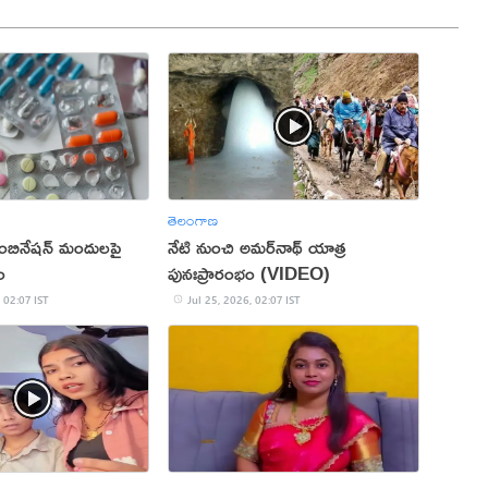
తెలంగాణ
ంబినేషన్ మందులపై
నేటి నుంచి అమర్‌నాథ్‌ యాత్ర
ం
పునఃప్రారంభం (VIDEO)
 02:07 IST
Jul 25, 2026, 02:07 IST