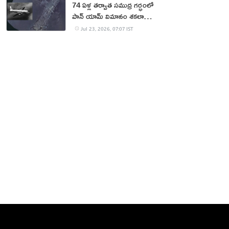
74 ఏళ్ల తర్వాత సముద్ర గర్భంలో
పాన్ యామ్ విమానం శకలాలు
లభ్యం
Jul 23, 2026, 07:07 IST