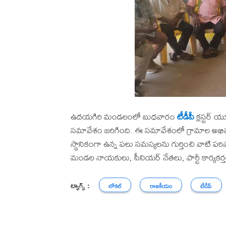
ఉదయగిరి మండలంలో బుధవారం
టీడీపీ
క్లస్టర్ 
సమావేశం జరిగింది. ఈ సమావేశంలో గ్రామాల అభివృద్ధి
స్థానికంగా ఉన్న పలు సమస్యలను గుర్తించి వాటి పరి
మండల నాయకులు, సీనియర్ నేతలు, పార్టీ కార్యకర్
ట్యాగ్స్ :
లోకల్
రాజకీయం
టీడీపీ