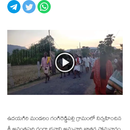
ఉదయగిరి మండలం గంగిరెడ్డిపల్లి గ్రామంలో నిర్వహించిన
శ్రీ అనంతపురి గంగా భవాని అమ్మవారి జాతర సోమవారం