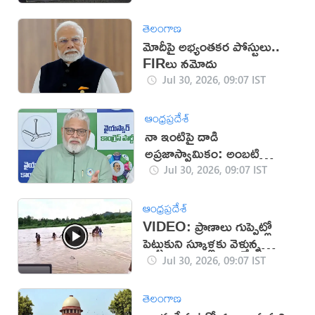
తెలంగాణ
మోదీపై అభ్యంతకర పోస్టులు..
FIRలు నమోదు
Jul 30, 2026, 09:07 IST
ఆంధ్రప్రదేశ్
నా ఇంటిపై దాడి
అప్రజాస్వామికం: అంబటి
రాంబాబు
Jul 30, 2026, 09:07 IST
ఆంధ్రప్రదేశ్
VIDEO: ప్రాణాలు గుప్పెట్లో
పెట్టుకుని స్కూళ్లకు వెళ్తున్న
చిన్నారులు
Jul 30, 2026, 09:07 IST
తెలంగాణ