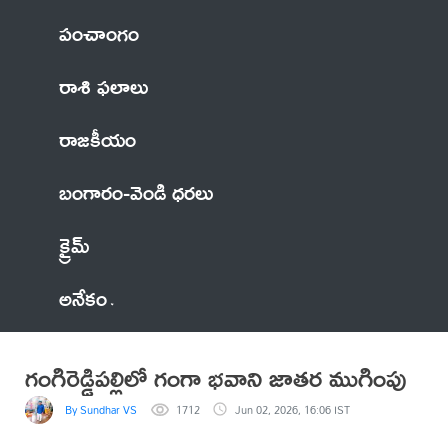
పంచాంగం
రాశి ఫలాలు
రాజకీయం
బంగారం-వెండి ధరలు
క్రైమ్
అనేకం
గంగిరెడ్డిపల్లిలో గంగా భవాని జాతర ముగింపు
By Sundhar VS
1712
Jun 02, 2026, 16:06 IST