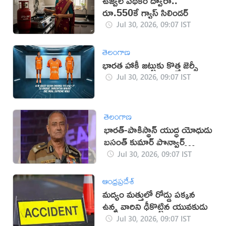
ఉజ్వల పథకం ద్వారా..
రూ.550కే గ్యాస్ సిలిండర్
Jul 30, 2026, 09:07 IST
తెలంగాణ
భారత హాకీ జట్టుకు కొత్త జెర్సీ
Jul 30, 2026, 09:07 IST
తెలంగాణ
భార‌త్‌-పాకిస్థాన్ యుద్ధ యోధుడు
బ‌సంత్ కుమార్ పొన్వార్‌
క‌న్నుమూత‌
Jul 30, 2026, 09:07 IST
ఆంధ్రప్రదేశ్
మద్యం మత్తులో రోడ్డు పక్కన
ఉన్న వారిని ఢీకొట్టిన యువకుడు
Jul 30, 2026, 09:07 IST