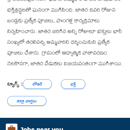
భక్తిశ్రద్ధలతో ఘనంగా ముగిసింది. జాతర చివరి రోజున
బండ్లకు ప్రత్యేక పూజలు, పొంగళ్ల కార్యక్రమాలు
నిర్వహించారు. జాతర జరిగిన అన్ని రోజులూ భక్తులు భారీ
సంఖ్యలో తరలివచ్చి అమ్మవారిని దర్శించుకుని ప్రత్యేక
పూజలు చేశారు. గ్రామంలో ఆధ్యాత్మిక వాతావరణం
నెలకొనగా, జాతర వేడుకలు విజయవంతంగా ముగిశాయి.
ట్యాగ్స్ :
లోకల్
భక్తి
జిల్లా వార్తలు
Jobs near you