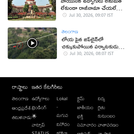
వాయుసేన ఉద్యోగులు అనుమతి
లేకుండా రాజీనామా చేయలేరు:
సుప్రీంకోర్టు
Jul 30, 2026, 09:07 IST
తెలంగాణ
లోయ పైన జిప్‌లైన్‌లో
చిక్కుకుపోయిన పర్యాటకుడు
(వీడియో)
Jul 30, 2026, 08:07 IST
రాష్ట్రాలు
ఇతర కేటగిరీలు
తెలంగాణ
ఉద్యోగాలు
Lokal
క్రైమ్
విద్య
-
ట్రెండింగ్
జాతీయం
రైతు
ఆంధ్రప్రదేశ్
మగువ
కుటుంబం
🌟
భక్తి
తమిళనాడు
వినోదం
వాట్సాప్
సమాచారం
వాతావరణం
STATUS
కరోనా
క్లాసిఫైడ్స్
వ్యాపార