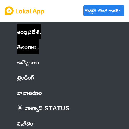
డౌన్లోడ్ లోకల్ యాప్
ఆంధ్రప్రదేశ్
తెలంగాణ
ఉద్యోగాలు
ట్రెండింగ్
వాతావరణం
🌟 వాట్సాప్ STATUS
వినోదం