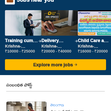
Training cum
Delivery
Child Care and
Placement
Executive
Patient care
Krishna-
Krishna-
Krishna-
vijayawada
vijayawada
vijayawada
₹10000 - ₹25000
₹20000 - ₹40000
₹16000 - ₹20000
Explore more jobs
సంబంధిత పోస్ట్
తెలంగాణ