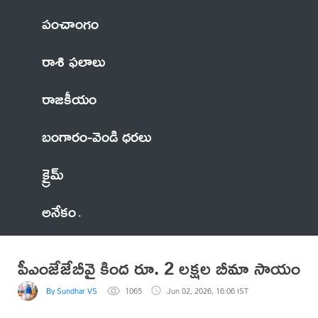
పంచాంగం
రాశి ఫలాలు
రాజకీయం
బంగారం-వెండి ధరలు
క్రైమ్
అనేకం
పీఎంజేజేబీవై కింద రూ. 2 లక్షల బీమా సాయం
By Sundhar VS
1065
Jun 02, 2026, 16:06 IST