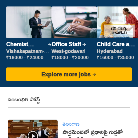
Chemist
Office Staff
Child Care and
Production
Patient care
Vishakapatnam-
West-godavari
Hyderabad
new
Executive
₹18000 - ₹24000
₹18000 - ₹20000
₹16000 - ₹35000
Explore more jobs
సంబంధిత పోస్ట్
తెలంగాణ
పార్లమెంట్‌లో ప్రధానిపై గుడ్లతో