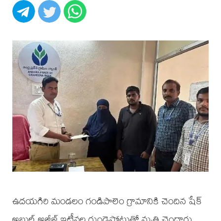
ఉదయగిరి మండలం గండిపాలెం గ్రామానికి చెందిన షేక్
అబ్దుల్ అజీజ్ ఇటీవల గుండెపోటుతో మృతి చెందారు.