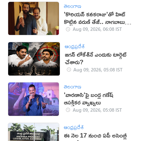
తెలంగాణ
'కొరియన్ కనకరాజు'తో హిట్
కొట్టిన వరుణ్ తేజ్.. నాగబాబు
ఎమోషనల్ పోస్ట్
Aug 09, 2026, 06:08 IST
ఆంధ్రప్రదేశ్
జగన్ లోకేశ్‌నే ఎందుకు టార్గెట్
చేశారు?
Aug 09, 2026, 05:08 IST
తెలంగాణ
'వారణాసి'పై బండ్ల గణేష్
ఆసక్తికర వ్యాఖ్యలు
Aug 09, 2026, 05:08 IST
ఆంధ్రప్రదేశ్
ఈ నెల 17 నుంచి ఏపీ అసెంబ్లీ