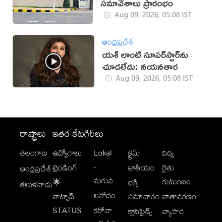
సమావేశాలు ప్రారంభం
Aug 09, 2026, 05:08 IST
ఆంధ్రప్రదేశ్
యశ్ లాంటి సూపర్‌స్టార్‌ను
చూడలేదు: నయనతార
Aug 09, 2026, 05:08 IST
రాష్ట్రాలు
ఇతర కేటగిరీలు
తెలంగాణ
ఉద్యోగాలు
Lokal
క్రైమ్
విద్య
-
ట్రెండింగ్
జాతీయం
రైతు
ఆంధ్రప్రదేశ్
మగువ
కుటుంబం
🌟
భక్తి
తమిళనాడు
వినోదం
వాట్సాప్
సమాచారం
వాతావరణం
STATUS
కరోనా
క్లాసిఫైడ్స్
వ్యాపార