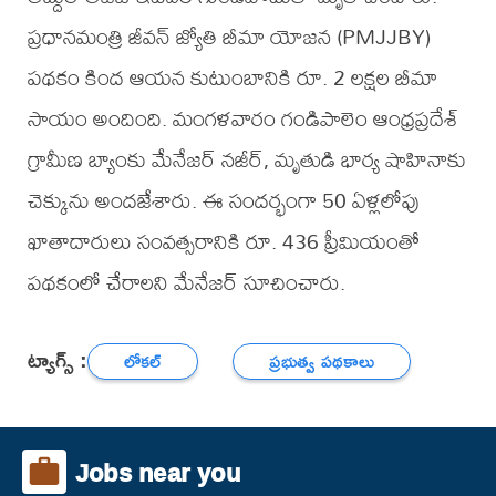
ప్రధానమంత్రి జీవన్ జ్యోతి బీమా యోజన (PMJJBY)
పథకం కింద ఆయన కుటుంబానికి రూ. 2 లక్షల బీమా
సాయం అందింది. మంగళవారం గండిపాలెం ఆంధ్రప్రదేశ్
గ్రామీణ బ్యాంకు మేనేజర్ నజీర్, మృతుడి భార్య షాహినాకు
చెక్కును అందజేశారు. ఈ సందర్భంగా 50 ఏళ్లలోపు
ఖాతాదారులు సంవత్సరానికి రూ. 436 ప్రీమియంతో
పథకంలో చేరాలని మేనేజర్ సూచించారు.
ట్యాగ్స్ :
లోకల్
ప్రభుత్వ పథకాలు
Jobs near you