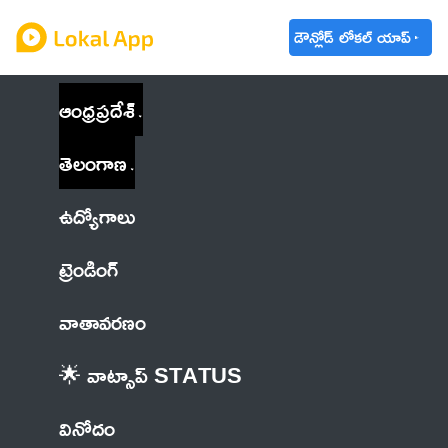
డౌన్లోడ్ లోకల్ యాప్
ఆంధ్రప్రదేశ్
తెలంగాణ
ఉద్యోగాలు
ట్రెండింగ్
వాతావరణం
🌟 వాట్సాప్ STATUS
వినోదం