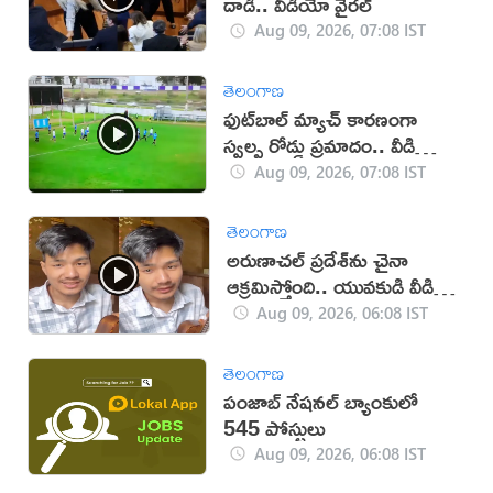
దాడి.. వీడియో వైరల్
Aug 09, 2026, 07:08 IST
తెలంగాణ
ఫుట్‌బాల్ మ్యాచ్‌ కారణంగా
స్వల్ప రోడ్డు ప్రమాదం.. వీడియో
వైరల్!
Aug 09, 2026, 07:08 IST
తెలంగాణ
అరుణాచల్‌ ప్రదేశ్‌ను చైనా
ఆక్రమిస్తోంది.. యువకుడి వీడియో
వైరల్
Aug 09, 2026, 06:08 IST
తెలంగాణ
పంజాబ్ నేషనల్ బ్యాంకులో
545 పోస్టులు
Aug 09, 2026, 06:08 IST