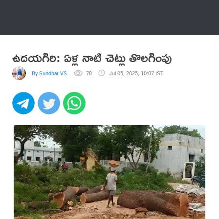
అనేకం
ఉదయగిరి: ఏళ్ల నాటి చెట్లు తొలగింపు
By Sundhar VS
78
Jul 05, 2025, 10:07 IST