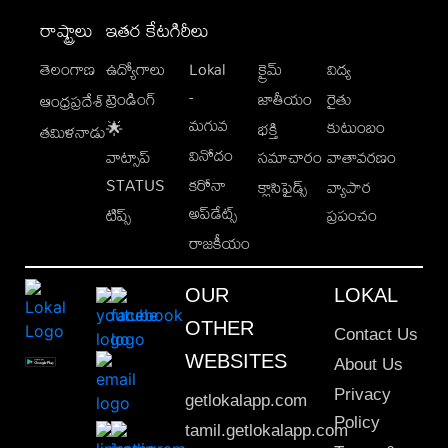
రాష్ట్రాలు
ఇతర కేటగిరీలు
తెలంగాణ
ఉద్యోగాలు
Lokal
క్రైమ్
విద్య
-
ట్రెండింగ్
జాతీయం
రైతు
ఆంధ్రప్రదేశ్
మగువ
కుటుంబం
🌟
భక్తి
తమిళనాడు
వినోదం
వాట్సాప్
సమాచారం
వాతావరణం
STATUS
కరోనా
క్లాసిఫైడ్స్
వ్యాపార
అప్‌డేట్స్
టిప్స్
ప్రపంచం
రాజకీయం
OUR
LOKAL
OTHER
Contact Us
WEBSITES
About Us
Privacy
getlokalapp.com
Policy
tamil.getlokalapp.com