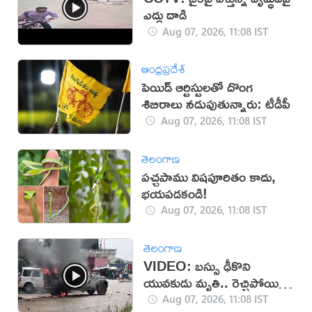
ఎద్దు దాడి
Aug 07, 2026, 11:08 IST
ఆంధ్రప్రదేశ్
పెయిడ్ ఆర్టిస్టులతో దొంగ
శిబిరాలు నడుపుతున్నారు: టీడీపీ
Aug 07, 2026, 11:08 IST
తెలంగాణ
పచ్చపాము విషపూరితం కాదు,
భయపడకండి!
Aug 07, 2026, 11:08 IST
తెలంగాణ
VIDEO: బస్సు ఢీకొని
యువకుడు మృతి.. రెచ్చిపోయిన
స్థానికులు!
Aug 07, 2026, 11:08 IST