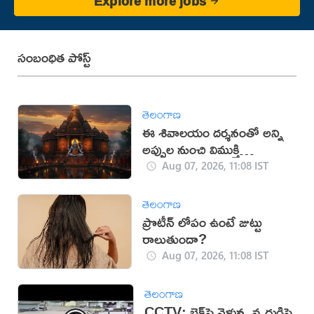
Explore more jobs
సంబంధిత పోస్ట్
తెలంగాణ
ఈ శివాలయం దర్శనంతో అన్ని
అప్పుల నుంచి విముక్తి
లభిస్తుందట!
Aug 07, 2026, 11:08 IST
తెలంగాణ
ప్రొటీన్ లోపం ఉంటే జుట్టు
రాలుతుందా?
Aug 07, 2026, 11:08 IST
తెలంగాణ
CCTV: బైక్‌పై వెళ్తున్న వృద్ధుడిపై