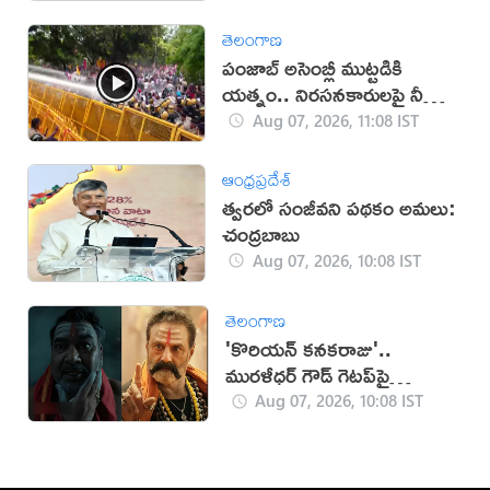
తెలంగాణ
పంజాబ్ అసెంబ్లీ ముట్టడికి
యత్నం.. నిరసనకారులపై నీళ్ల
ఫిరంగులు!
Aug 07, 2026, 11:08 IST
ఆంధ్రప్రదేశ్
త్వరలో సంజీవని పథకం అమలు:
చంద్రబాబు
Aug 07, 2026, 10:08 IST
తెలంగాణ
'కొరియన్ కనకరాజు'..
మురళీధర్ గౌడ్ గెటప్‌పై
విమర్శలు!
Aug 07, 2026, 10:08 IST