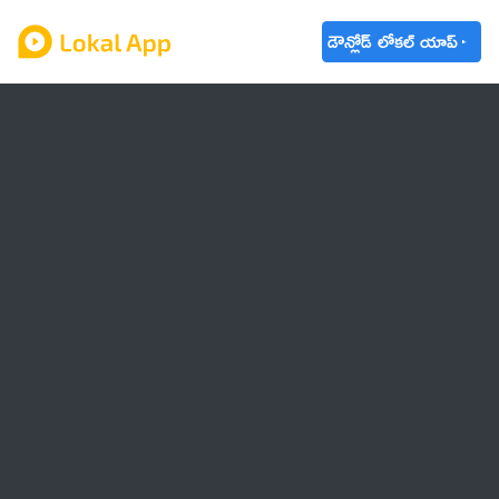
డౌన్లోడ్ లోకల్ యాప్
ఆంధ్రప్రదేశ్
తెలంగాణ
ఉద్యోగాలు
ట్రెండింగ్
వాతావరణం
🌟 వాట్సాప్ STATUS
వినోదం