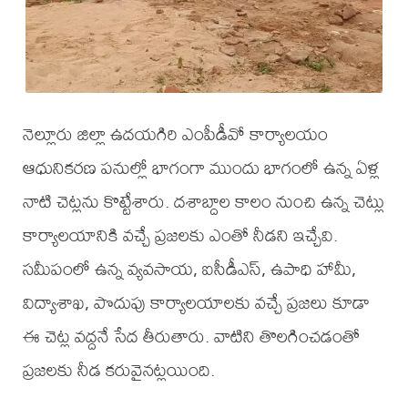
నెల్లూరు జిల్లా ఉదయగిరి ఎంపీడీవో కార్యాలయం
ఆధునికరణ పనుల్లో భాగంగా ముందు భాగంలో ఉన్న ఏళ్ల
నాటి చెట్లను కొట్టేశారు. దశాబ్దాల కాలం నుంచి ఉన్న చెట్లు
కార్యాలయానికి వచ్చే ప్రజలకు ఎంతో నీడని ఇచ్చేవి.
సమీపంలో ఉన్న వ్యవసాయ, ఐసీడీఎస్, ఉపాధి హామీ,
విద్యాశాఖ, పొదుపు కార్యాలయాలకు వచ్చే ప్రజలు కూడా
ఈ చెట్ల వద్దనే సేద తీరుతారు. వాటిని తొలగించడంతో
ప్రజలకు నీడ కరువైనట్లయింది.