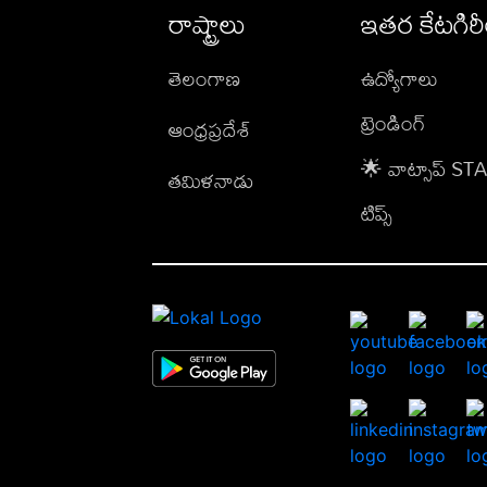
రాష్ట్రాలు
ఇతర కేటగిర
తెలంగాణ
ఉద్యోగాలు
ట్రెండింగ్
ఆంధ్రప్రదేశ్
🌟 వాట్సాప్ S
తమిళనాడు
టిప్స్