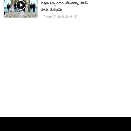
రక్షణ ఒప్పందం చేసుకున్న పాక్‌-
సౌదీ-తుర్కియే
Aug 07, 2026, 12:08 IST