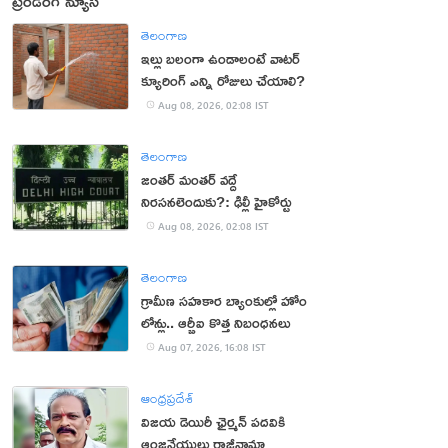
ట్రెండింగ్ న్యూస్
తెలంగాణ
ఇల్లు బలంగా ఉండాలంటే వాటర్
క్యూరింగ్ ఎన్ని రోజులు చేయాలి?
Aug 08, 2026, 02:08 IST
తెలంగాణ
జంతర్ మంతర్ వద్దే
నిరసనలెందుకు?: ఢిల్లీ హైకోర్టు
Aug 08, 2026, 02:08 IST
తెలంగాణ
గ్రామీణ సహకార బ్యాంకుల్లో హోం
లోన్లు.. ఆర్బీఐ కొత్త నిబంధనలు
Aug 07, 2026, 16:08 IST
ఆంధ్రప్రదేశ్
విజయ డెయిరీ ఛైర్మన్ పదవికి
ఆంజనేయులు రాజీనామా