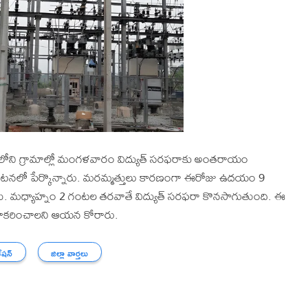
 పరిధిలోని గ్రామాల్లో మంగళవారం విద్యుత్ సరఫరాకు అంతరాయం
రకటనలో పేర్కొన్నారు. మరమ్మత్తులు కారణంగా ఈరోజు ఉదయం 9
దు. మధ్యాహ్నం 2 గంటల తరవాతే విద్యుత్ సరఫరా కొనసాగుతుంది. ఈ
సహకరించాలని ఆయన కోరారు.
ేషన్
జిల్లా వార్తలు