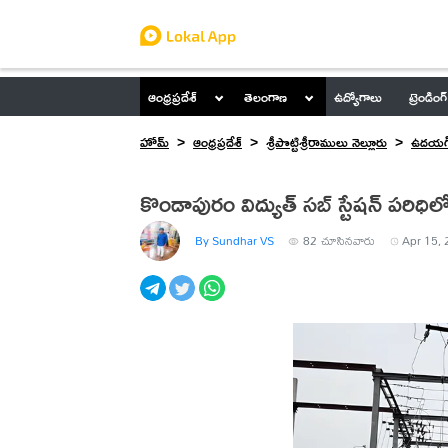
ఆంధ్రప్రదేశ్
తెలంగాణ
ఉద్యోగాలు
ట్రెండింగ్
హోమ్
ఆంధ్రప్రదేశ్
శ్రీపొట్టిశ్రీరాములు నెల్లూరు
ఉదయగి
కొండాపురం విద్యుత్ సబ్ స్టేషన్ పరిధిల
By Sundhar VS
82
చూసినవారు
Apr 15, 