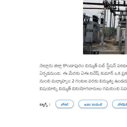
నెల్లూరు జిల్లా కొండాపురం విద్యుత్ సబ్ స్టేషన్
ఏర్పడనుంది. ఈ మేరకు ఏఈ దినేష్ కుమార్ ఒక ప్
నుంచి మధ్యాహ్నం 2 గంటల వరకు విద్యుత్తు ఉండ
విషయాన్ని విద్యుత్ వినియోగదారులు గమనించి 
ట్యాగ్స్ :
లోకల్
ఇతర కంటెంట్
నోటిఫిక