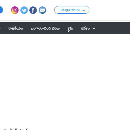
Telugu తెలుగు
ు
రాజకీయం
బంగారం-వెండి ధరలు
క్రైమ్
అనేకం