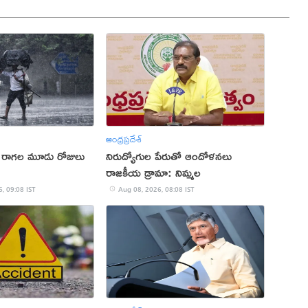
ఆంధ్రప్రదేశ్
. రాగల మూడు రోజులు
నిరుద్యోగుల పేరుతో ఆందోళనలు
రాజకీయ డ్రామా: నిమ్మల
, 09:08 IST
Aug 08, 2026, 08:08 IST