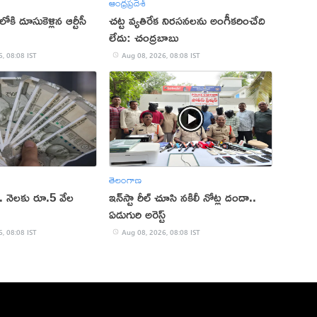
ఆంధ్రప్రదేశ్
కి దూసుకెళ్లిన ఆర్టీసీ
చట్ట వ్యతిరేక నిరసనలను అంగీకరించేది
లేదు: చంద్రబాబు
, 08:08 IST
Aug 08, 2026, 08:08 IST
తెలంగాణ
.. నెలకు రూ.5 వేల
ఇన్‌స్టా రీల్ చూసి నకిలీ నోట్ల దందా..
ఏడుగురి అరెస్ట్
, 08:08 IST
Aug 08, 2026, 08:08 IST