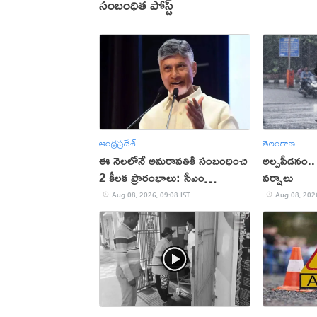
సంబంధిత పోస్ట్
ఆంధ్రప్రదేశ్
తెలంగాణ
ఈ నెలలోనే అమరావతికి సంబంధించి
అల్పపీడనం.
2 కీలక ప్రారంభాలు: సీఎం
వర్షాలు
చంద్రబాబు
Aug 08, 2026, 09:08 IST
Aug 08, 2026