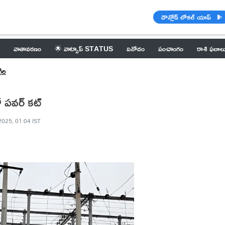
డౌన్లోడ్ లోకల్ యాప్
వాతావరణం
🌟 వాట్సాప్ STATUS
వినోదం
పంచాంగం
రాశి ఫలాల
రి
ో పవర్ కట్
2025, 01:04 IST