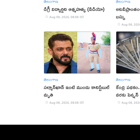
తెలంగాణ
తెలంగాణ
డిగ్రీ విద్యార్థిని ఆత్మహత్య (వీడియో)
అటవీప్రాంతంలో
బస్సు
Aug 08, 2026, 08:08 IST
Aug 08, 2026
తెలంగాణ
తెలంగాణ
సల్మాన్‌ఖాన్‌ ఇంటి ముందు కానిస్టేబుల్‌
కేంద్ర పథకం
మృతి
వరకు పెన్షన్
Aug 08, 2026, 08:08 IST
Aug 08, 2026