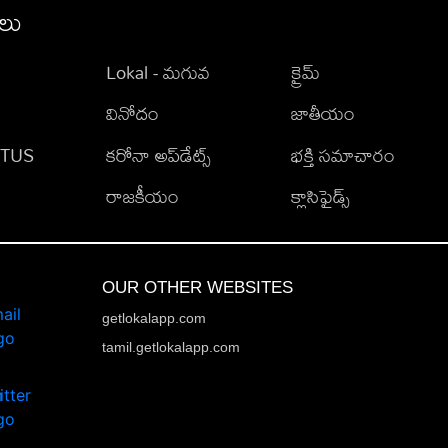
ీలు
Lokal - మగువ
క్రైమ్
వినోదం
జాతీయం
TATUS
కరోనా అప్‌డేట్స్
భక్తి సమాచారం
రాజకీయం
క్లాసిఫైడ్స్
OUR OTHER WEBSITES
getlokalapp.com
tamil.getlokalapp.com