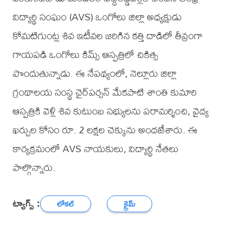
విద్యార్థి సంఘం (AVS) ఒంగోలు జిల్లా అధ్యక్షుడు
కోమటిగుంట్ల శివ ఇటీవల జరిగిన కత్తి దాడిలో తీవ్రంగా
గాయపడి ఒంగోలు కిమ్స్ ఆస్పత్రిలో చికిత్స
పొందుతున్నాడు. ఈ నేపథ్యంలో, నెల్లూరు జిల్లా
గ్రంథాలయ సంస్థ చైర్‌పర్సన్ మేకపాటి శాంతి కుమారి
ఆస్పత్రికి వెళ్లి శివ కుటుంబ సభ్యులను పరామర్శించి, వైద్య
ఖర్చుల కోసం రూ. 2 లక్షల చెక్కును అందజేశారు. ఈ
కార్యక్రమంలో AVS నాయకులు, విద్యార్థి నేతలు
పాల్గొన్నారు.
ట్యాగ్స్ :
లోకల్
క్రైమ్