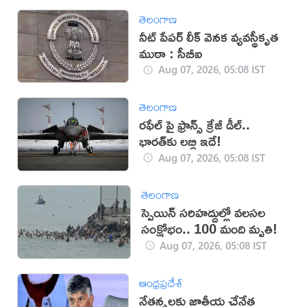
తెలంగాణ
నీట్‌ పేపర్‌ లీక్‌ వెనక వ్యవస్థీకృత
ముఠా : సీబీఐ
Aug 07, 2026, 05:08 IST
తెలంగాణ
రఫేల్ పై ఫ్రాన్స్ క్రేజీ డీల్..
భారత్‌కు లబ్ధి ఇదే!
Aug 07, 2026, 05:08 IST
తెలంగాణ
స్పెయిన్ సరిహద్దుల్లో వలసల
సంక్షోభం.. 100 మంది మృతి!
Aug 07, 2026, 05:08 IST
ఆంధ్రప్రదేశ్
నేతన్నలకు జాతీయ చేనేత