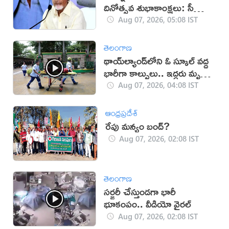
దినోత్సవ శుభాకాంక్షలు: సీఎం
చంద్రబాబు
Aug 07, 2026, 05:08 IST
తెలంగాణ
థాయ్‌ల్యాండ్‌లోని ఓ స్కూల్‌ వద్ద
భారీగా కాల్పులు.. ఇద్దరు మృతి
(వీడియో)
Aug 07, 2026, 04:08 IST
ఆంధ్రప్రదేశ్
రేపు మన్యం బంద్‌?
Aug 07, 2026, 02:08 IST
తెలంగాణ
సర్జరీ చేస్తుండగా భారీ
భూకంపం.. వీడియో వైరల్
Aug 07, 2026, 02:08 IST