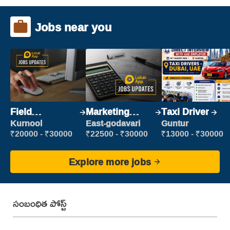
Jobs near you
Field
Marketing
Taxi Driver
Marketing
Executive
Kurnool
East-godavari
Guntur
Executive
₹20000 - ₹30000
₹22500 - ₹30000
₹13000 - ₹30000
Explore more jobs
సంబంధిత పోస్ట్