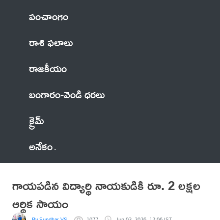
పంచాంగం
రాశి ఫలాలు
రాజకీయం
బంగారం-వెండి ధరలు
క్రైమ్
అనేకం
గాయపడిన విద్యార్థి నాయకుడికి రూ. 2 లక్షల
ఆర్థిక సాయం
By Sundhar VS
1077
Jun 03, 2026, 12:06 IST