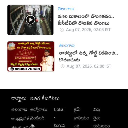
తెలంగాణ
నగల దుకాణంలో దొంగతనం..
సీసీటీవీలో దొరికిన దొంగలు
Aug 07, 2026, 02:08 IST
తెలంగాణ
తాకట్టులో ఉన్న గోల్డ్ విడిపించి..
కొనబడును
Aug 07, 2026, 02:08 IST
రాష్ట్రాలు
ఇతర కేటగిరీలు
తెలంగాణ
ఉద్యోగాలు
Lokal
క్రైమ్
విద్య
-
ట్రెండింగ్
జాతీయం
రైతు
ఆంధ్రప్రదేశ్
మగువ
కుటుంబం
🌟
భక్తి
తమిళనాడు