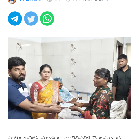
వరికుంటపాడు మండలం పెద్దిరెడ్డిపల్లికి చెందిన ఆంధ్ర