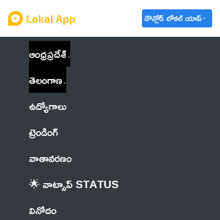
డౌన్లోడ్ లోకల్ యాప్
ఆంధ్రప్రదేశ్
తెలంగాణ
ఉద్యోగాలు
ట్రెండింగ్
వాతావరణం
🌟 వాట్సాప్ STATUS
వినోదం