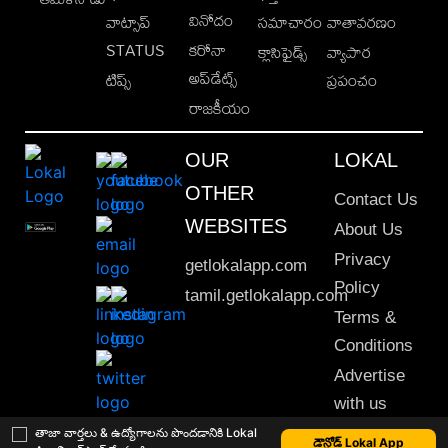
వినోదం
వాట్సాప్
సమాచారం
వాతావరణం
STATUS
కరోనా
క్లాసిఫైడ్స్
వ్యాపార
అప్‌డేట్స్
టిప్స్
ప్రపంచం
రాజకీయం
OUR
LOKAL
OTHER
Contact Us
WEBSITES
About Us
Privacy
getlokalapp.com
Policy
tamil.getlokalapp.com
Terms &
Conditions
Advertise
with us
Sitemap
తాజా వార్తలు & ఉద్యోగాలను పొందడానికి Lokal
డౌన్లోడ్ Lokal App