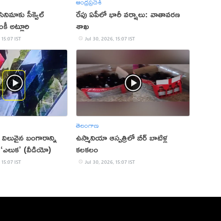
ఆంధ్రప్రదేశ్
సినిమాకు సీక్వెల్
రేపు ఏపీలో భారీ వర్షాలు: వాతావరణ
కీ అట్లూరి
శాఖ
 15:07 IST
Jul 30, 2026, 15:07 IST
తెలంగాణ
విలువైన బంగారాన్ని
ఉస్మానియా ఆస్పత్రిలో బీర్ బాటిళ్ల
‘ఎలుక’ (వీడియో)
కలకలం
 15:07 IST
Jul 30, 2026, 15:07 IST