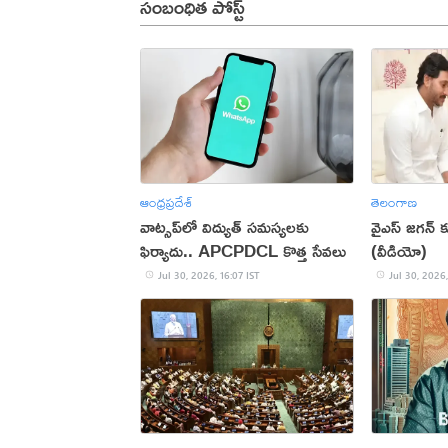
సంబంధిత పోస్ట్
ఆంధ్రప్రదేశ్
తెలంగాణ
వాట్సప్‌లో విద్యుత్ సమస్యలకు
వైఎస్ జగన్
ఫిర్యాదు.. APCPDCL కొత్త సేవలు
(వీడియో)
Jul 30, 2026, 16:07 IST
Jul 30, 2026,