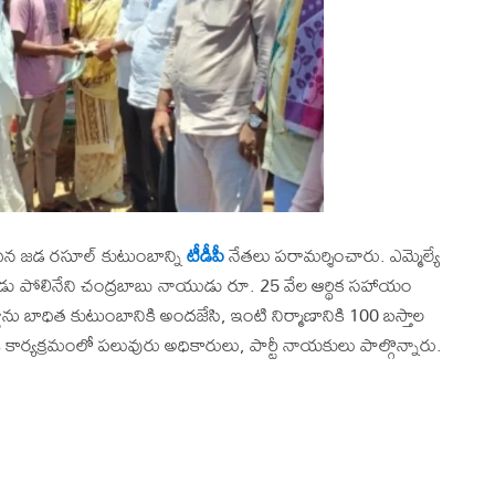
ిన జడ రసూల్ కుటుంబాన్ని
టీడీపీ
నేతలు పరామర్శించారు. ఎమ్మెల్యే
షుడు పోలినేని చంద్రబాబు నాయుడు రూ. 25 వేల ఆర్థిక సహాయం
ు బాధిత కుటుంబానికి అందజేసి, ఇంటి నిర్మాణానికి 100 బస్తాల
ార్యక్రమంలో పలువురు అధికారులు, పార్టీ నాయకులు పాల్గొన్నారు.