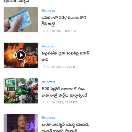
ట్రెండింగ్ న్యూస్
తెలంగాణ
అమెరికాలో ఏడేళ్ల నివాసంతోనే
గ్రీన్ కార్డ్!
Jul 30, 2026, 10:07 IST
తెలంగాణ
కువైట్‌లోని చైనా కంపెనీపై ఇరాన్
దాడి
Jul 30, 2026, 09:07 IST
తెలంగాణ
E20 పెట్రోల్ వాడాలంటే పాత
వాహనాల్లో పార్ట్‌లు మార్చాల్సిందే
Jul 30, 2026, 09:07 IST
తెలంగాణ
భార‌త్‌-పాకిస్థాన్ యుద్ధ యోధుడు
బ‌సంత్ కుమార్ పొన్వార్‌