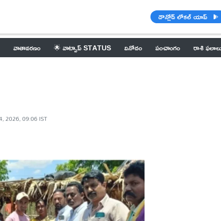
డౌన్లోడ్ లోకల్ యాప్
వాతావరణం
🌟 వాట్సాప్ STATUS
వినోదం
పంచాంగం
రాశి ఫలాల
4, 2026, 09:06 IST