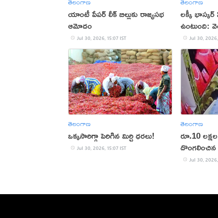
తెలంగాణ
తెలంగాణ
యాంటీ పేపర్ లీక్ బిల్లుకు రాజ్యసభ
లక్కీ భాస్కర్ 
ఆమోదం
ఉంటుంది: వెం
Jul 30, 2026, 15:07 IST
Jul 30, 2026,
తెలంగాణ
తెలంగాణ
ఒక్కసారిగ్గా పెరిగిన మిర్చి ధరలు!
రూ.10 లక్షల 
దొంగలించిన 
Jul 30, 2026, 15:07 IST
Jul 30, 2026,