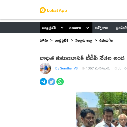
ఆంధ్రప్రదేశ్
తెలంగాణ
ఉద్యోగాలు
ట్రెండింగ్
హోమ్
ఆంధ్రప్రదేశ్
నెల్లూరు జిల్లా
ఉదయగిరి
బాధిత కుటుంబానికి టీడీపీ నేతల అండ
By Sundhar VS
1367
చూసినవారు
Jun 0