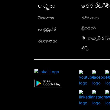
రాష్ట్రాలు
ఇతర కేటగిర
తెలంగాణ
ఉద్యోగాలు
ట్రెండింగ్
ఆంధ్రప్రదేశ్
🌟 వాట్సాప్ S
తమిళనాడు
టిప్స్