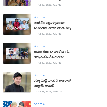
క‌న్నుమూత‌
Jul 30, 2026, 09:07 IST
తెలంగాణ
అభిజీత్‌కు పిల్ల‌నిస్తామంటూ
సంబంధాల వెల్లువ: అనితా దీప్కే
Jul 30, 2026, 05:07 IST
తెలంగాణ
భ‌యం లేకుండా ప‌నిచేయండి..
బాధ్య‌త నేను తీసుకుంటా:
సీఆర్పీఎఫ్ చీఫ్
Jul 30, 2026, 05:07 IST
తెలంగాణ
రష్యా మోస్ట్ వాంటెడ్ జాబితాలో
టెలిగ్రామ్ ఫౌండర్
Jul 29, 2026, 16:07 IST
తెలంగాణ