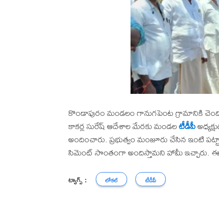
కొండాపురం మండలం గానుగపెంట గ్రామానికి చెంద
కాకర్ల సురేష్ ఆదేశాల మేరకు మండల
టీడీపీ
అధ్యక్
అందించారు. ప్రభుత్వం మంజూరు చేసిన ఇంటి పట్టాన
సిమెంట్ సొంతంగా అందిస్తామని హామీ ఇచ్చారు. ఈ క
ట్యాగ్స్ :
లోకల్
టీడీపీ