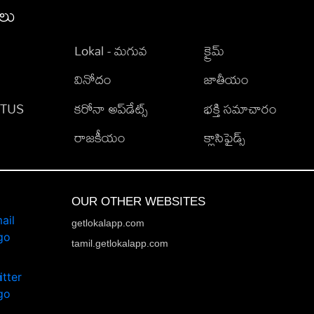
ీలు
Lokal - మగువ
క్రైమ్
వినోదం
జాతీయం
TATUS
కరోనా అప్‌డేట్స్
భక్తి సమాచారం
రాజకీయం
క్లాసిఫైడ్స్
OUR OTHER WEBSITES
getlokalapp.com
tamil.getlokalapp.com