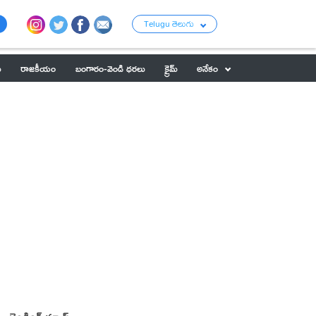
Telugu తెలుగు
ు
రాజకీయం
బంగారం-వెండి ధరలు
క్రైమ్
అనేకం