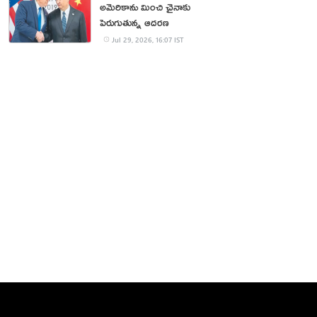
అమెరికాను మించి చైనాకు
పెరుగుతున్న ఆదరణ
Jul 29, 2026, 16:07 IST