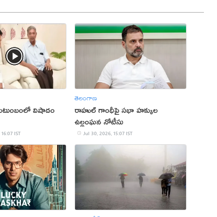
తెలంగాణ
 కుటుంబంలో విషాదం
రాహుల్ గాంధీపై సభా హక్కుల
ఉల్లంఘన నోటీసు
 16:07 IST
Jul 30, 2026, 15:07 IST