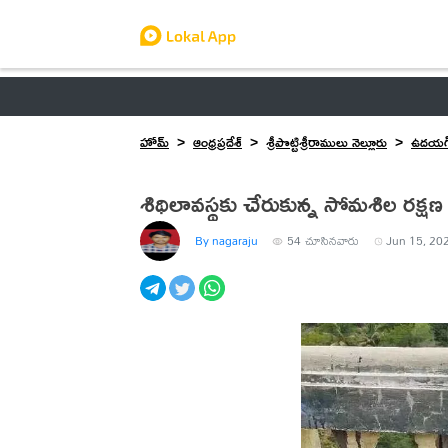
ఆంధ్రప్రదేశ్
తెలంగాణ
ఉద్యోగాలు
ట్రెండింగ్
హోమ్
ఆంధ్రప్రదేశ్
శ్రీపొట్టిశ్రీరాములు నెల్లూరు
ఉదయగి
శిథిలావస్థకు చేరుకున్న సోమశిల రక్షణ 
By nagaraju
54
చూసినవారు
Jun 15, 202