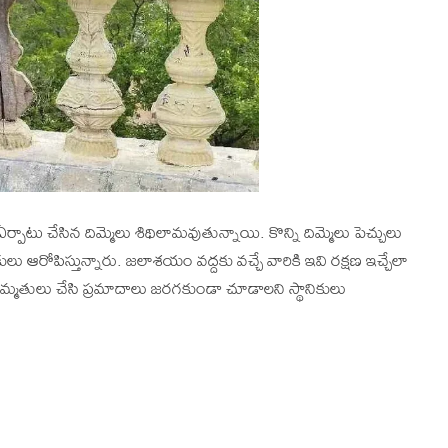
టు చేసిన దిమ్మెలు శిథిలామవుతున్నాయి. కొన్ని దిమ్మెలు పెచ్చులు
ు ఆరోపిస్తున్నారు. జలాశయం వద్దకు వచ్చే వారికి ఇవి రక్షణ ఇచ్చేలా
 మరమ్మతులు చేసి ప్రమాదాలు జరగకుండా చూడాలని స్థానికులు