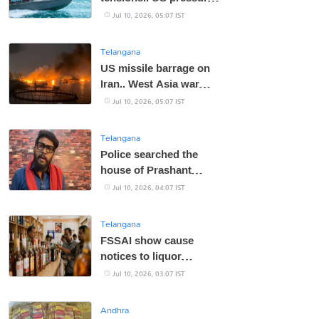
on India!
Jul 10, 2026, 05:07 IST
Telangana
US missile barrage on
Iran.. West Asia war
back to square one
Jul 10, 2026, 05:07 IST
Telangana
Police searched the
house of Prashant
Ravan
Jul 10, 2026, 04:07 IST
Telangana
FSSAI show cause
notices to liquor
manufacturing
Jul 10, 2026, 03:07 IST
companies
Andhra