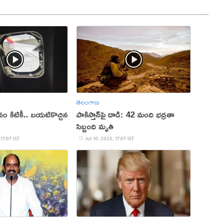
తెలంగాణ
ం కిటికీ.. బయటికొచ్చిన
పాకిస్తాన్‌పై దాడి: 42 మంది భద్రతా
సిబ్బంది మృతి
 17:07 IST
Jul 10, 2026, 17:07 IST