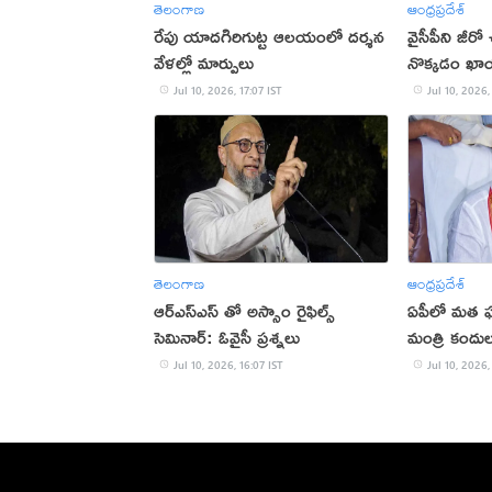
తెలంగాణ
ఆంధ్రప్రదేశ్
రేపు యాదగిరిగుట్ట ఆలయంలో దర్శన
వైసీపీని జీరో
వేళల్లో మార్పులు
నొక్కడం ఖాయ
Jul 10, 2026, 17:07 IST
Jul 10, 2026,
తెలంగాణ
ఆంధ్రప్రదేశ్
ఆర్ఎస్ఎస్ తో అస్సాం రైఫిల్స్
ఏపీలో మత ఘర
సెమినార్: ఓవైసీ ప్రశ్నలు
మంత్రి కందుల 
Jul 10, 2026, 16:07 IST
Jul 10, 2026,