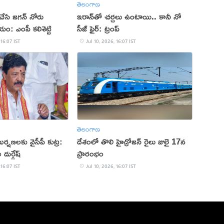
తెలంగాణ
 చేసి జగన్ నోరు
‌ఇరాన్‌తో చర్చలు ఉంటాయి.. కానీ నో
ం: ఎంపీ కలిశెట్టి
సీజ్ ఫైర్: ట్రంప్
 16:07 IST
Jul 10, 2026, 16:07 IST
తెలంగాణ
్షణలకు వైసీపీ కుట్ర:
దేశంలో తొలి హైడ్రోజన్ రైలు జులై 17న
దుర్గేష్
ప్రారంభం
 16:07 IST
Jul 10, 2026, 16:07 IST