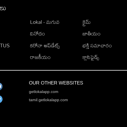
ీలు
Lokal - మగువ
క్రైమ్
వినోదం
జాతీయం
TATUS
కరోనా అప్‌డేట్స్
భక్తి సమాచారం
రాజకీయం
క్లాసిఫైడ్స్
OUR OTHER WEBSITES
getlokalapp.com
tamil.getlokalapp.com