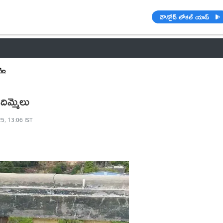
డౌన్లోడ్ లోకల్ యాప్
వాతావరణం
బడ్జెట్ 2023-24
🌟 వాట్సాప్ STATUS
ఐపీఎల్ 2021
రి
దిమ్మెలు
5, 13:06 IST