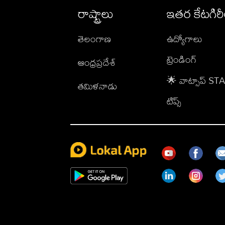
రాష్ట్రాలు
ఇతర కేటగిర
తెలంగాణ
ఉద్యోగాలు
ట్రెండింగ్
ఆంధ్రప్రదేశ్
🌟 వాట్సాప్ S
తమిళనాడు
టిప్స్