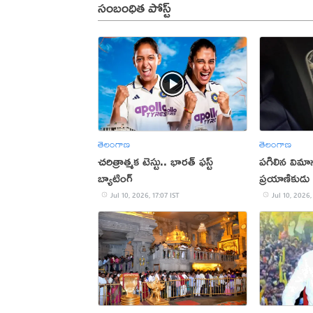
సంబంధిత పోస్ట్
తెలంగాణ
తెలంగాణ
చరిత్రాత్మక టెస్టు.. భారత్‌ ఫస్ట్‌
పగిలిన విమాన
బ్యాటింగ్‌
ప్రయాణికుడు
Jul 10, 2026, 17:07 IST
Jul 10, 2026,