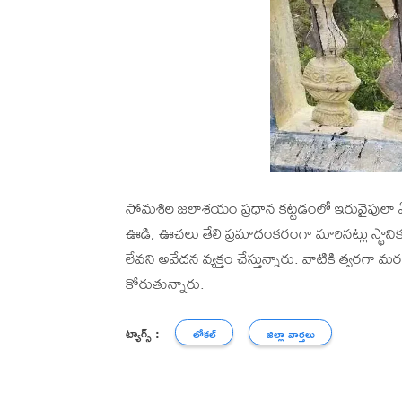
సోమశిల జలాశయం ప్రధాన కట్టడంలో ఇరువైపులా ఏర్పా
ఊడి, ఊచలు తేలి ప్రమాదంకరంగా మారినట్లు స్థానికుల
లేవని అవేదన వ్యక్తం చేస్తున్నారు. వాటికి త్వరగా
కోరుతున్నారు.
ట్యాగ్స్ :
లోకల్
జిల్లా వార్తలు