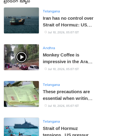
ట్రెండింగ్ న్యూస్
Telangana
Iran has no control over
Strait of Hormuz: US
Central Command
Jul 10, 2026, 05:07 IST
Andhra
Monkey Coffee is
impressive in the Araku
Valley (Video)
Jul 10, 2026, 05:07 IST
Telangana
These precautions are
essential when writing
a promissory note!
Jul 10, 2026, 05:07 IST
Telangana
Strait of Hormuz
tensions.. US pressure