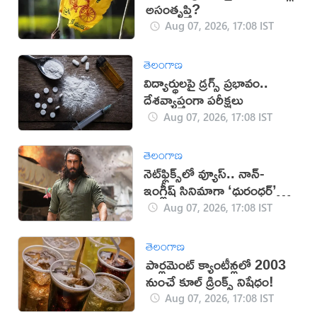
అసంతృప్తి?
Aug 07, 2026, 17:08 IST
తెలంగాణ
విద్యార్థులపై డ్రగ్స్ ప్రభావం..
దేశవ్యాప్తంగా పరీక్షలు
Aug 07, 2026, 17:08 IST
తెలంగాణ
నెట్‌ఫ్లిక్స్‌లో వ్యూస్.. నాన్-
ఇంగ్లీష్ సినిమాగా ‘ధురంధర్’
రికార్డు
Aug 07, 2026, 17:08 IST
తెలంగాణ
పార్లమెంట్ క్యాంటీన్లలో 2003
నుంచే కూల్ డ్రింక్స్ నిషేధం!
Aug 07, 2026, 17:08 IST