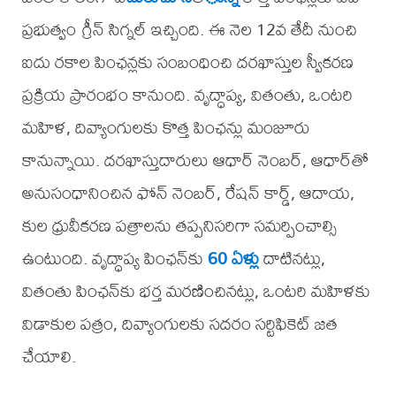
ప్రభుత్వం గ్రీన్ సిగ్నల్ ఇచ్చింది. ఈ నెల 12వ తేదీ నుంచి
ఐదు రకాల పింఛన్లకు సంబంధించి దరఖాస్తుల స్వీకరణ
ప్రక్రియ ప్రారంభం కానుంది. వృద్ధాప్య, వితంతు, ఒంటరి
మహిళ, దివ్యాంగులకు కొత్త పింఛన్లు మంజూరు
కానున్నాయి. దరఖాస్తుదారులు ఆధార్ నెంబర్, ఆధార్‌తో
అనుసంధానించిన ఫోన్ నెంబర్, రేషన్ కార్డ్, ఆదాయ,
కుల ధ్రువీకరణ పత్రాలను తప్పనిసరిగా సమర్పించాల్సి
ఉంటుంది. వృద్ధాప్య పింఛన్‌కు
60 ఏళ్లు
దాటినట్లు,
వితంతు పింఛన్‌కు భర్త మరణించినట్లు, ఒంటరి మహిళకు
విడాకుల పత్రం, దివ్యాంగులకు సదరం సర్టిఫికెట్ జత
చేయాలి.