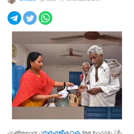
ఎంతోకాలంగా ఎ
దురుచూస్
త
ున్న
కొత్త పింఛన్లకు ఏపీ