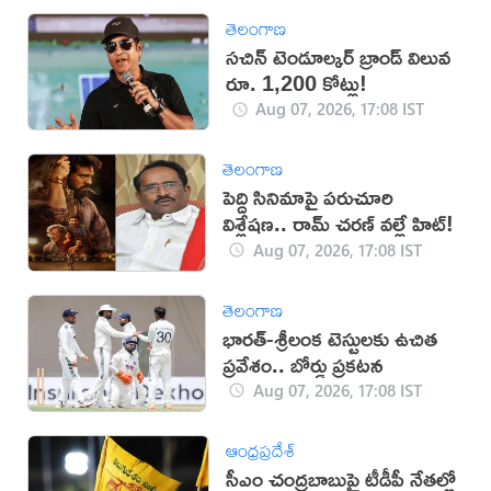
తెలంగాణ
సచిన్ టెండూల్కర్ బ్రాండ్ విలువ
రూ. 1,200 కోట్లు!
Aug 07, 2026, 17:08 IST
తెలంగాణ
పెద్ది సినిమాపై పరుచూరి
విశ్లేషణ.. రామ్ చరణ్ వల్లే హిట్!
Aug 07, 2026, 17:08 IST
తెలంగాణ
భారత్-శ్రీలంక టెస్టులకు ఉచిత
ప్రవేశం.. బోర్డు ప్రకటన
Aug 07, 2026, 17:08 IST
ఆంధ్రప్రదేశ్
సీఎం చంద్రబాబుపై టీడీపీ నేతల్లో