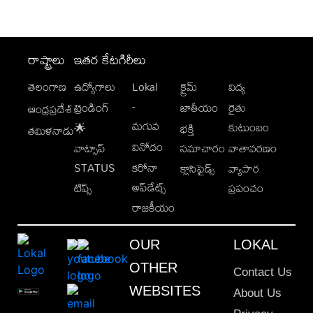
రాష్ట్రాలు
ఇతర కేటగిరీలు
తెలంగాణ
ఉద్యోగాలు
Lokal
క్రైమ్
విద్య
-
ట్రెండింగ్
జాతీయం
రైతు
ఆంధ్రప్రదేశ్
మగువ
కుటుంబం
🌟
భక్తి
తమిళనాడు
వినోదం
వాట్సాప్
సమాచారం
వాతావరణం
STATUS
కరోనా
క్లాసిఫైడ్స్
వ్యాపార
అప్‌డేట్స్
టిప్స్
ప్రపంచం
రాజకీయం
OUR
LOKAL
OTHER
Contact Us
WEBSITES
About Us