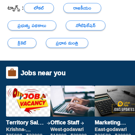
ట్యాగ్స్ :
లోకల్
రాజకీయం
ప్రభుత్వ పథకాలు
నోటిఫికేషన్
క్రికెట్
ప్రధాన మంత్రి
Jobs near you
Territory Sales
Office Staff
Marketing
Manager
Executive
Krishna-
West-godavari
East-godavari
vijayawada