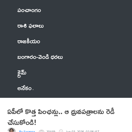
పంచాంగం
రాశి ఫలాలు
రాజకీయం
బంగారం-వెండి ధరలు
క్రైమ్
అనేకం
ఏపీలో కొత్త పింఛన్లు.. ఆ ధ్రువపత్రాలను రెడీ
చేసుకోండి!
By Swapna
20449
Jun 03, 2026, 02:06 IST