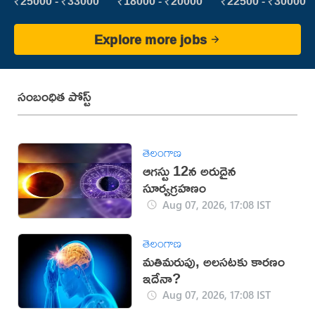
₹25000 - ₹33000
₹18000 - ₹20000
₹22500 - ₹30000
Explore more jobs
సంబంధిత పోస్ట్
తెలంగాణ
ఆగస్టు 12న అరుదైన
సూర్యగ్రహణం
Aug 07, 2026, 17:08 IST
తెలంగాణ
మతిమరుపు, అలసటకు కారణం
ఇదేనా?
Aug 07, 2026, 17:08 IST