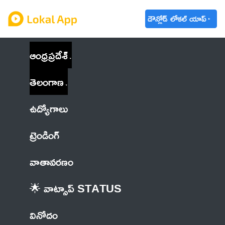
డౌన్లోడ్ లోకల్ యాప్
ఆంధ్రప్రదేశ్
తెలంగాణ
ఉద్యోగాలు
ట్రెండింగ్
వాతావరణం
🌟 వాట్సాప్ STATUS
వినోదం