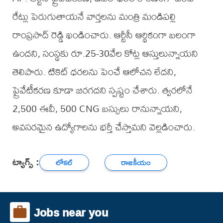
రేట్లు పెరుగుతాయనే వార్తలను మంత్రి మండిపల్లి
రాంప్రసాద్ రెడ్డి ఖండించారు. ఆర్టీసీ ఆర్థికంగా బలంగా
ఉందని, సంస్థకు రూ.25-30వేల కోట్ల ఆస్తులున్నాయని
తెలిపారు. టికెట్ ధరలను పెంచే ఆలోచన లేదని,
ప్రైవేటీకరణ కూడా జరగదని స్పష్టం చేశారు. త్వరలోనే
2,500 ఈవీ, 500 CNG బస్సులు రానున్నాయని,
అవసరమైన ఉద్యోగాలను భర్తీ చేస్తామని వెల్లడించారు.
ట్యాగ్స్ :
లోకల్
రాజకీయం
Jobs near you