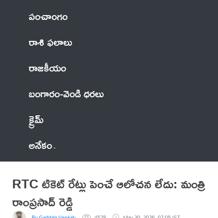
పంచాంగం
రాశి ఫలాలు
రాజకీయం
బంగారం-వెండి ధరలు
క్రైమ్
అనేకం
RTC టికెట్ రేట్లు పెంచే ఆలోచన లేదు: మంత్రి
రాంప్రసాద్ రెడ్డి
By Gaddala VenkateswaraRao
4578
May 30, 2026, 07:05 IST