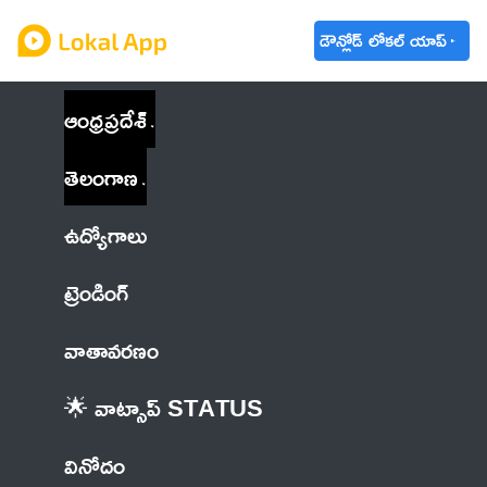
డౌన్లోడ్ లోకల్ యాప్
ఆంధ్రప్రదేశ్
తెలంగాణ
ఉద్యోగాలు
ట్రెండింగ్
వాతావరణం
🌟 వాట్సాప్ STATUS
వినోదం