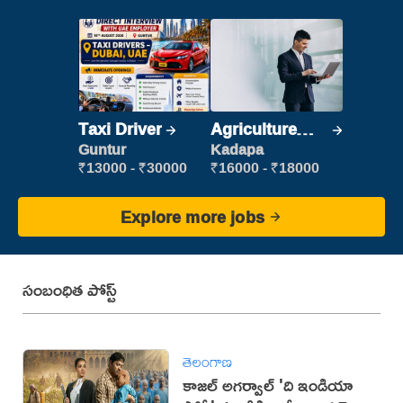
Taxi Driver
Agriculture
Labour
Guntur
Kadapa
₹13000 - ₹30000
₹16000 - ₹18000
Explore more jobs
సంబంధిత పోస్ట్
తెలంగాణ
కాజల్ అగర్వాల్ 'ది ఇండియా