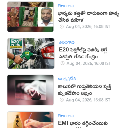
తెలంగాణ
భార్యను కత్తితో దారుణంగా హత్య
చేసిన మహిళ
Aug 04, 2026, 16:08 IST
తెలంగాణ
E20 పెట్రోల్‌పై వెనక్కి తగ్గే
పరిస్థితి లేదు: కేంద్రం
Aug 04, 2026, 16:08 IST
ఆంధ్రప్రదేశ్
కాలువలో గుర్తుతెలియని వ్యక్తి
మృతదేహం లభ్యం
Aug 04, 2026, 16:08 IST
తెలంగాణ
EMI భారం తగ్గించేందుకు