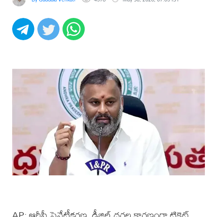
AP: ఆర్టీసీ ప్రైవేటీకరణ, డీజిల్ ధరల కారణంగా టికెట్