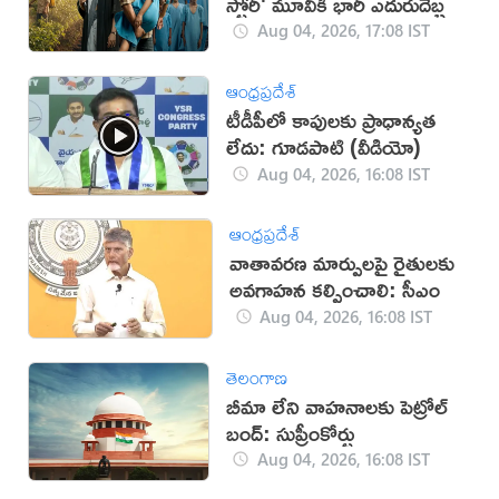
స్టోరీ' మూవీకి భారీ ఎదురుదెబ్బ
Aug 04, 2026, 17:08 IST
ఆంధ్రప్రదేశ్
టీడీపీలో కాపులకు ప్రాధాన్యత
లేదు: గూడపాటి (వీడియో)
Aug 04, 2026, 16:08 IST
ఆంధ్రప్రదేశ్
వాతావరణ మార్పులపై రైతులకు
అవగాహన కల్పించాలి: సీఎం
Aug 04, 2026, 16:08 IST
తెలంగాణ
బీమా లేని వాహనాలకు పెట్రోల్
బంద్: సుప్రీంకోర్టు
Aug 04, 2026, 16:08 IST