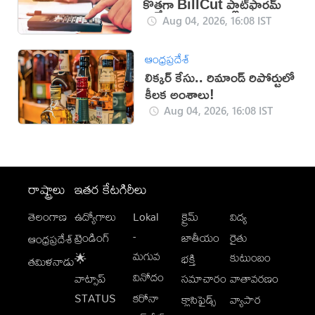
కొత్తగా BillCut ప్లాట్‌ఫారమ్
Aug 04, 2026, 16:08 IST
ఆంధ్రప్రదేశ్
లిక్కర్ కేసు.. రిమాండ్​ రిపోర్టులో
కీలక అంశాలు!
Aug 04, 2026, 16:08 IST
రాష్ట్రాలు
ఇతర కేటగిరీలు
తెలంగాణ
ఉద్యోగాలు
Lokal
క్రైమ్
విద్య
-
ట్రెండింగ్
జాతీయం
రైతు
ఆంధ్రప్రదేశ్
మగువ
కుటుంబం
🌟
భక్తి
తమిళనాడు
వినోదం
వాట్సాప్
సమాచారం
వాతావరణం
STATUS
కరోనా
క్లాసిఫైడ్స్
వ్యాపార