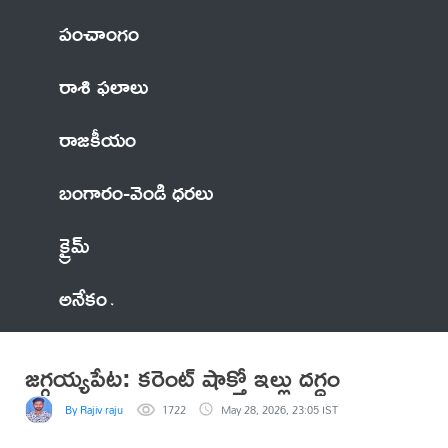
పంచాంగం
రాశి ఫలాలు
రాజకీయం
బంగారం-వెండి ధరలు
క్రైమ్
అనేకం
జగ్గయ్యపేట: కరెంట్ షాక్తో ఇల్లు దగ్ధం
By Rajiv raju
1722
May 28, 2026, 23:05 IST