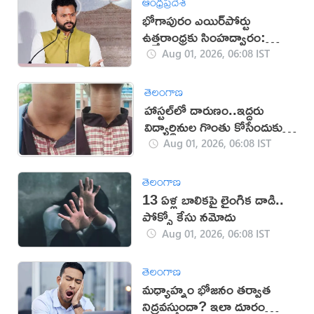
ఆంధ్రప్రదేశ్
భోగాపురం ఎయిర్‌పోర్టు
ఉత్తరాంధ్రకు సింహద్వారం:
రామ్మోహన్ నాయుడు
Aug 01, 2026, 06:08 IST
తెలంగాణ
హాస్టల్‌లో దారుణం..ఇద్దరు
విద్యార్థినుల గొంతు కోసేందుకు
తోటి విద్యార్థిని యత్నం
Aug 01, 2026, 06:08 IST
తెలంగాణ
13 ఏళ్ల బాలికపై లైంగిక దాడి..
పోక్సో కేసు నమోదు
Aug 01, 2026, 06:08 IST
తెలంగాణ
మధ్యాహ్నం భోజనం తర్వాత
నిద్రవస్తుందా? ఇలా దూరం