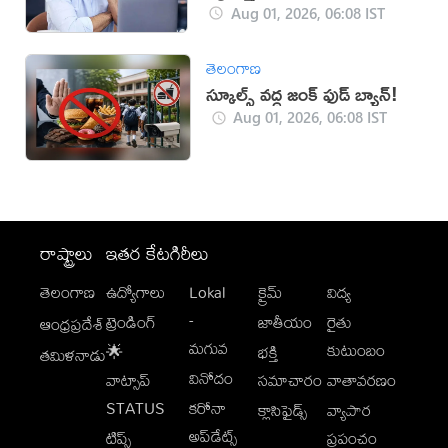
చేసుకోండి
Aug 01, 2026, 06:08 IST
తెలంగాణ
స్కూల్స్ వద్ద జంక్ ఫుడ్ బ్యాన్!
Aug 01, 2026, 06:08 IST
రాష్ట్రాలు
ఇతర కేటగిరీలు
తెలంగాణ
ఉద్యోగాలు
Lokal
క్రైమ్
విద్య
-
ట్రెండింగ్
జాతీయం
రైతు
ఆంధ్రప్రదేశ్
మగువ
కుటుంబం
🌟
భక్తి
తమిళనాడు
వినోదం
వాట్సాప్
సమాచారం
వాతావరణం
STATUS
కరోనా
క్లాసిఫైడ్స్
వ్యాపార
అప్‌డేట్స్
టిప్స్
ప్రపంచం