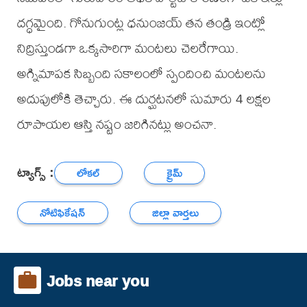
దగ్ధమైంది. గోనుగుంట్ల ధనుంజయ్ తన తండ్రి ఇంట్లో
నిద్రిస్తుండగా ఒక్కసారిగా మంటలు చెలరేగాయి.
అగ్నిమాపక సిబ్బంది సకాలంలో స్పందించి మంటలను
అదుపులోకి తెచ్చారు. ఈ దుర్ఘటనలో సుమారు 4 లక్షల
రూపాయల ఆస్తి నష్టం జరిగినట్లు అంచనా.
ట్యాగ్స్ :
లోకల్
క్రైమ్
నోటిఫికేషన్
జిల్లా వార్తలు
Jobs near you