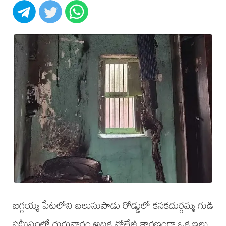
జగ్గయ్య పేటలోని బలుసుపాడు రోడ్డులో కనకదుర్గమ్మ గుడి
సమీపంలో గురువారం అధిక వోల్టేజ్ కారణంగా ఒక ఇల్లు