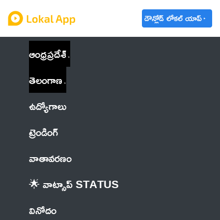
డౌన్లోడ్ లోకల్ యాప్
ఆంధ్రప్రదేశ్
తెలంగాణ
ఉద్యోగాలు
ట్రెండింగ్
వాతావరణం
🌟 వాట్సాప్ STATUS
వినోదం