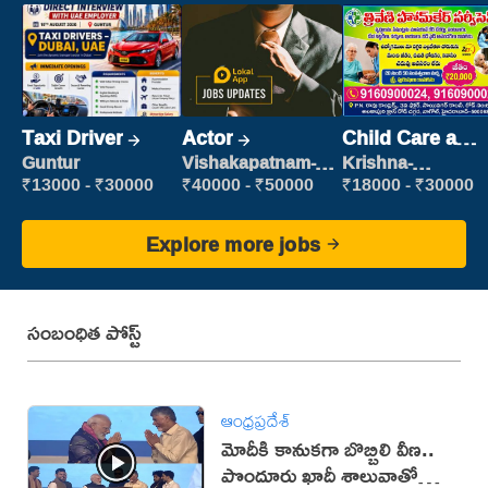
Taxi Driver
Actor
Child Care and
Patient care
Guntur
Vishakapatnam-
Krishna-
new
vijayawada
₹13000 - ₹30000
₹40000 - ₹50000
₹18000 - ₹30000
Explore more jobs
సంబంధిత పోస్ట్
ఆంధ్రప్రదేశ్
మోదీకి కానుకగా బొబ్బిలి వీణ..
పొందూరు ఖాదీ శాలువాతో