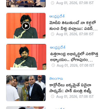
ఘన సత్కారం (VIDEO)
Aug 01, 2026, 07:08 IST
ఆంధ్రప్రదేశ్
మోదీని తిటుతుంటే నా కళ్లలో
నుంచి నీళ్లు వచ్చాయి: పవన్
(వీడియో)
Aug 01, 2026, 07:08 IST
ఆంధ్రప్రదేశ్
ఉత్తరాంధ్ర అభివృద్ధిలో సరికొత్త
అధ్యాయం.. భోగాపురం
ఎయిర్‌పోర్టు: పవన్‌
Aug 01, 2026, 07:08 IST
తెలంగాణ
కాక్రోచ్‌లు ఐక్యమైతే ఏదైనా
సాధ్యమే: పాక్ మంత్రి నఖ్వీ
Aug 01, 2026, 07:08 IST