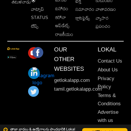
కుటుంబం
🌟
భక్తి
తమిళనాడు
వినోదం
వాట్సాప్
సమాచారం
వాతావరణం
STATUS
కరోనా
క్లాసిఫైడ్స్
వ్యాపార
అప్‌డేట్స్
టిప్స్
ప్రపంచం
రాజకీయం
OUR
LOKAL
OTHER
Contact Us
WEBSITES
About Us
Privacy
getlokalapp.com
Policy
tamil.getlokalapp.com
Terms &
Conditions
Advertise
with us
Sitemap
తాజా వార్తలు & ఉద్యోగాలను పొందడానికి Lokal