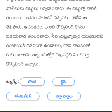
పోలీసులు టెస్టులు నిర్వహించారు. ఈ టెస్టుల్లో వారికి
గంజాయి వాడకం పాజిటివ్ వచ్చినట్లు పోలీసులు
తెలిపారు. అనంతరం, వారిని కౌన్సిలింగ్ కోసం
విజయవాడ తరలించారు. సీఐ సుబ్రహ్మణ్యం యువకులకు
గంజాయికి దూరంగా ఉండాలని, దాని వాడకంతో
కుటుంబాలను ఇబ్బందుల్లోకి నెట్టవద్దని సూచిస్తూ
కౌన్సిలింగ్ ఇచ్చారు.
ట్యాగ్స్ :
లోకల్
క్రైమ్
నోటిఫికేషన్
జిల్లా వార్తలు