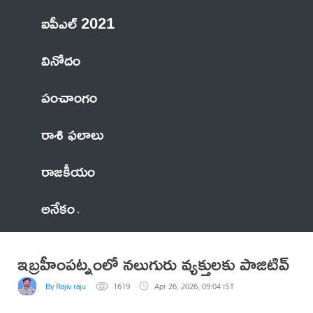
ఐపీఎల్ 2021
వినోదం
పంచాంగం
రాశి ఫలాలు
రాజకీయం
అనేకం
ఇబ్రహీంపట్నంలో నలుగురు వ్యక్తులకు పాజిటివ్
By Rajiv raju
1619
Apr 26, 2026, 09:04 IST