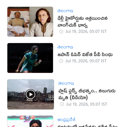
తెలంగాణ
ఢిల్లీ హైకోర్టును ఆశ్రయించిన
వాంగ్‌చుక్ భార్య
Jul 19, 2026, 05:07 IST
తెలంగాణ
జపాన్‌ ఓపెన్‌ విజేత పీవీ సింధు
Jul 19, 2026, 05:07 IST
తెలంగాణ
ఫ్లాష్ ఫ్లడ్స్ బీభత్సం.. నలుగురు
మృతి (వీడియో)
Jul 19, 2026, 05:07 IST
ఆంధ్రప్రదేశ్
కూటమిలో జనసేనకు తగిన సీట్లు