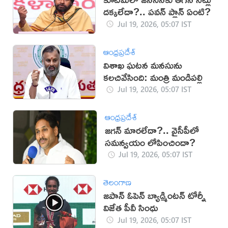
దక్కలేదా?.. పవన్ ప్లాన్ ఏంటి?
Jul 19, 2026, 05:07 IST
ఆంధ్రప్రదేశ్
విశాఖ ఘటన మనసును
కలచివేసింది: మంత్రి మండిపల్లి
Jul 19, 2026, 05:07 IST
ఆంధ్రప్రదేశ్
జగన్‌ మారలేదా?.. వైసీపీలో
సమన్వయం లోపించిందా?
Jul 19, 2026, 05:07 IST
తెలంగాణ
జపాన్‌ ఓపెన్‌ బ్యాడ్మింటన్‌ టోర్నీ
విజేత పీవీ సింధు
Jul 19, 2026, 05:07 IST