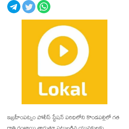
ఇబ్రహీంపట్నం పోలీస్ స్టేషన్ పరిధిలోని కొండపల్లిలో గత
రాత్రి గంజాయి తాగుతూ పట్టుబడిన యువకులకు