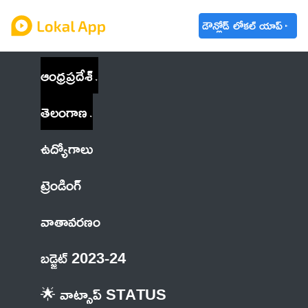
డౌన్లోడ్ లోకల్ యాప్
ఆంధ్రప్రదేశ్
తెలంగాణ
ఉద్యోగాలు
ట్రెండింగ్
వాతావరణం
బడ్జెట్ 2023-24
🌟 వాట్సాప్ STATUS