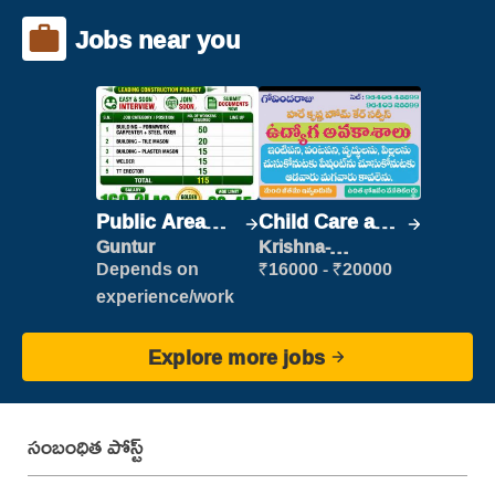
Jobs near you
Public Area
Child Care and
Cleaner
Patient care
Guntur
Krishna-
vijayawada
Depends on
₹16000 - ₹20000
experience/work
Explore more jobs
సంబంధిత పోస్ట్