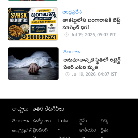
ఆంధ్రప్రదేశ్
తాకట్టులోని బంగారానికి బెస్ట్
మార్కెట్ ధర!
Jul 19, 2026, 05:07 IST
తెలంగాణ
అనుమానాస్పద స్థితిలో రిటైర్డ్
ఏఆర్ ఎస్ఐ మృతి
Jul 19, 2026, 04:07 IST
రాష్ట్రాలు
ఇతర కేటగిరీలు
తెలంగాణ
ఉద్యోగాలు
Lokal
క్రైమ్
విద్య
-
ట్రెండింగ్
జాతీయం
రైతు
ఆంధ్రప్రదేశ్
మగువ