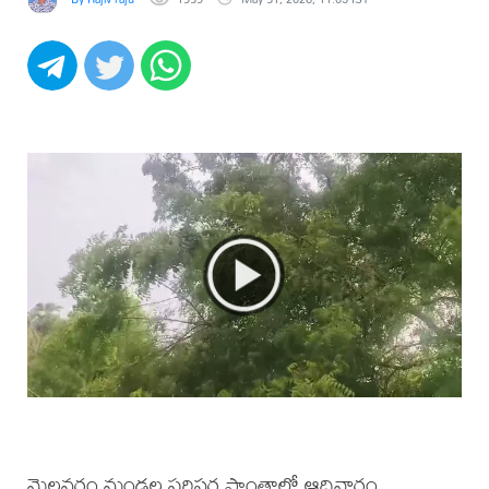
మైలవరం మండల పరిసర ప్రాంతాల్లో ఆదివారం