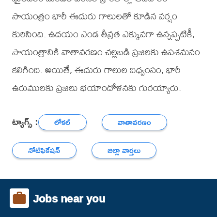
సాయంత్రం భారీ ఈదురు గాలులతో కూడిన వర్షం
కురిసింది. ఉదయం ఎండ తీవ్రత ఎక్కువగా ఉన్నప్పటికీ,
సాయంత్రానికి వాతావరణం చల్లబడి ప్రజలకు ఉపశమనం
కలిగింది. అయితే, ఈదురు గాలుల విధ్వంసం, భారీ
ఉరుములకు ప్రజలు భయాందోళనకు గురయ్యారు.
ట్యాగ్స్ :
లోకల్
వాతావరణం
నోటిఫికేషన్
జిల్లా వార్తలు
Jobs near you