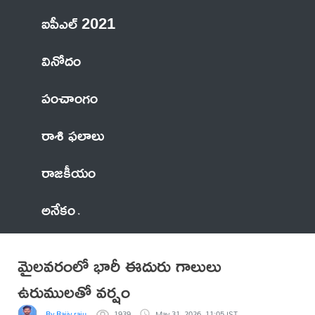
ఐపీఎల్ 2021
వినోదం
పంచాంగం
రాశి ఫలాలు
రాజకీయం
అనేకం
మైలవరంలో భారీ ఈదురు గాలులు
ఉరుములతో వర్షం
By Rajiv raju
1939
May 31, 2026, 11:05 IST