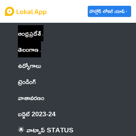
డౌన్లోడ్ లోకల్ యాప్
ఆంధ్రప్రదేశ్
తెలంగాణ
ఉద్యోగాలు
ట్రెండింగ్
వాతావరణం
బడ్జెట్ 2023-24
🌟 వాట్సాప్ STATUS