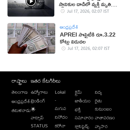
స్థానికుల దాడిలో వ్యక్తి మృతి
(వీడియో)
Jul 17, 2026, 02:07 IST
ఆంధ్రప్రదేశ్
APREI సొసైటీకి రూ.3.22
కోట్లు విడుదల
Jul 17, 2026, 02:07 IST
రాష్ట్రాలు
ఇతర కేటగిరీలు
తెలంగాణ
ఉద్యోగాలు
Lokal
క్రైమ్
విద్య
-
ట్రెండింగ్
జాతీయం
రైతు
ఆంధ్రప్రదేశ్
మగువ
కుటుంబం
🌟
భక్తి
తమిళనాడు
వినోదం
వాట్సాప్
సమాచారం
వాతావరణం
STATUS
కరోనా
క్లాసిఫైడ్స్
వ్యాపార