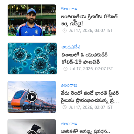
తెలంగాణ
అంతర్జాతీయ క్రికెట్‌కు రోహిత్
శర్మ గుడ్‌బై!
Jul 17, 2026, 03:07 IST
ఆంధ్రప్రదేశ్
విశాఖలో ఓ యువకుడికి
కోవిడ్-19 పాజిటివ్‌
Jul 17, 2026, 02:07 IST
తెలంగాణ
నేడు రెండో వందే భారత్ స్లీపర్
రైలును ప్రారంభించనున్న ప్రధాని
(వీడియో)
Jul 17, 2026, 02:07 IST
తెలంగాణ
బాలికతో అసభ్య ప్రవర్తన..