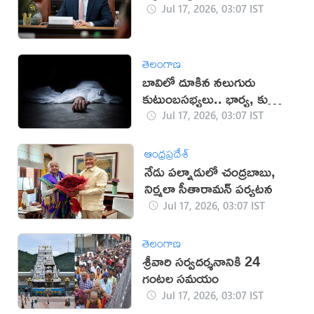
Jul 17, 2026, 03:07 IST
తెలంగాణ
బావిలో దూకిన నలుగురు
కుటుంబసభ్యలు.. భార్య, కుమార్తె
మృతి
Jul 17, 2026, 03:07 IST
ఆంధ్రప్రదేశ్
నేడు పల్నాడులో చంద్రబాబు,
నిర్మలా సీతారామన్ పర్యటన
Jul 17, 2026, 03:07 IST
తెలంగాణ
శ్రీవారి సర్వదర్శనానికి 24
గంటల సమయం
Jul 17, 2026, 03:07 IST