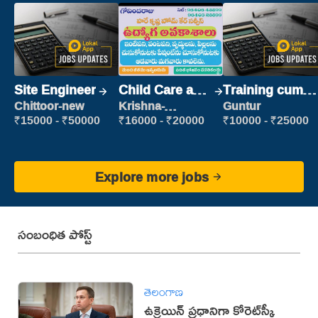
Site Engineer
Child Care and
Training cum
Patient care
Placement
Chittoor-new
Krishna-
Guntur
vijayawada
₹15000 - ₹50000
₹16000 - ₹20000
₹10000 - ₹25000
Explore more jobs
సంబంధిత పోస్ట్
తెలంగాణ
ఉక్రెయిన్ ప్రధానిగా కోరెట్‌స్కీ