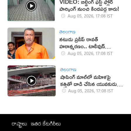
VIDEO: బిల్డింగ్ ఫస్ట్ ఫ్లోర్
పార్కింగ్ నుంచి కిందపడ్డ కారు!
Aug 05, 2026, 17:08 IST
తెలంగాణ
నటుడు ప్రదీప్ రావత్
హఠాన్మరణం.. టాలీవుడ్
స్పందనపై విమర్శలు
Aug 05, 2026, 17:08 IST
తెలంగాణ
షాపింగ్ మాల్‌లో మహిళపై
కత్తితో దాడి చేసిన యువకుడు
(వీడియో)
Aug 05, 2026, 17:08 IST
రాష్ట్రాలు
ఇతర కేటగిరీలు