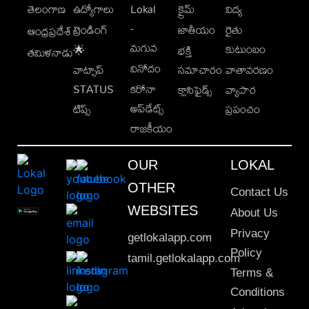
తెలంగాణ
ఉద్యోగాలు
Lokal
క్రైమ్
విద్య
-
ట్రెండింగ్
జాతీయం
రైతు
ఆంధ్రప్రదేశ్
మగువ
కుటుంబం
🌟
భక్తి
తమిళనాడు
వినోదం
వాట్సాప్
సమాచారం
వాతావరణం
STATUS
కరోనా
క్లాసిఫైడ్స్
వ్యాపార
అప్‌డేట్స్
టిప్స్
ప్రపంచం
రాజకీయం
OUR
LOKAL
OTHER
Contact Us
WEBSITES
About Us
Privacy
getlokalapp.com
Policy
tamil.getlokalapp.com
Terms &
Conditions