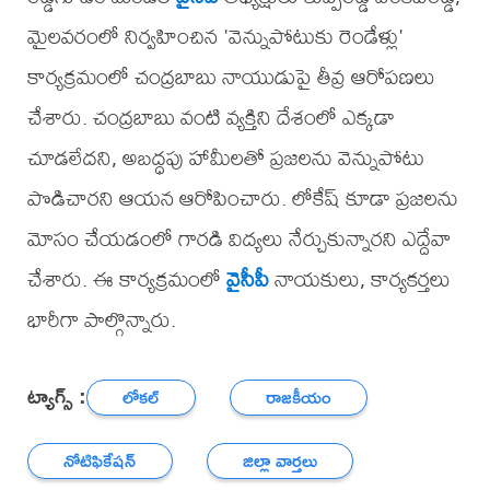
మైలవరంలో నిర్వహించిన 'వెన్నుపోటుకు రెండేళ్లు'
కార్యక్రమంలో చంద్రబాబు నాయుడుపై తీవ్ర ఆరోపణలు
చేశారు. చంద్రబాబు వంటి వ్యక్తిని దేశంలో ఎక్కడా
చూడలేదని, అబద్ధపు హామీలతో ప్రజలను వెన్నుపోటు
పొడిచారని ఆయన ఆరోపించారు. లోకేష్ కూడా ప్రజలను
మోసం చేయడంలో గారడి విద్యలు నేర్చుకున్నారని ఎద్దేవా
చేశారు. ఈ కార్యక్రమంలో
వైసీపీ
నాయకులు, కార్యకర్తలు
భారీగా పాల్గొన్నారు.
ట్యాగ్స్ :
లోకల్
రాజకీయం
నోటిఫికేషన్
జిల్లా వార్తలు