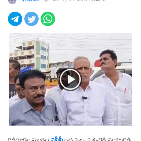
రెడ్డిగూడెం మండల
వైసీపీ
అధ్యక్షులు కుప్పిరెడ్డి వెంకటరెడ్డి,