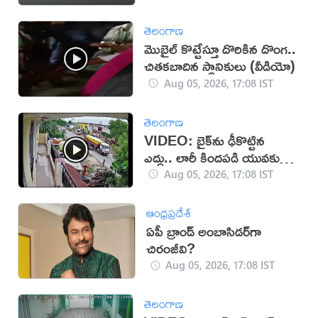
తెలంగాణ
మొబైల్ కొట్టేస్తూ దొరికిన దొంగ..
చితకబాదిన స్థానికులు (వీడియో)
Aug 05, 2026, 17:08 IST
తెలంగాణ
VIDEO: బైక్‌ను ఢీకొట్టిన
ఎద్దు.. లారీ కిందపడి యువకుడు
మృతి!
Aug 05, 2026, 17:08 IST
ఆంధ్రప్రదేశ్
ఏపీ బ్రాండ్ అంబాసిడర్‌గా
చిరంజీవి?
Aug 05, 2026, 17:08 IST
తెలంగాణ