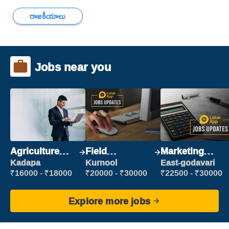
రాజకీయాలు
Jobs near you
Agriculture
Field
Marketing
Labour
Marketing
Executive
Kadapa
Kurnool
East-godavari
Executive
₹16000 - ₹18000
₹20000 - ₹30000
₹22500 - ₹30000
Explore more jobs