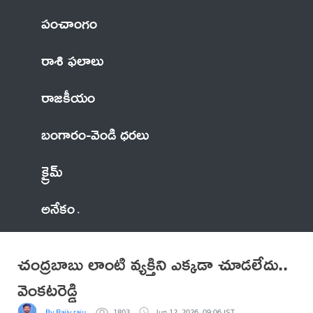
పంచాంగం
రాశి ఫలాలు
రాజకీయం
బంగారం-వెండి ధరలు
క్రైమ్
అనేకం
చంద్రబాబు లాంటి వ్యక్తిని ఎక్కడా చూడలేదు..
వెంకటరెడ్డి
By Rajiv raju
1803
Jun 12, 2026, 09:06 IST