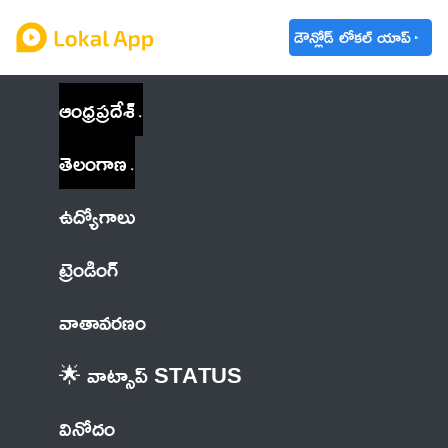
డౌన్లోడ్ లోకల్ యాప్
ఆంధ్రప్రదేశ్
తెలంగాణ
ఉద్యోగాలు
ట్రెండింగ్
వాతావరణం
🌟 వాట్సాప్ STATUS
వినోదం