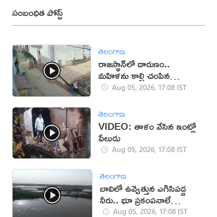
సంబంధిత పోస్ట్
తెలంగాణ
రాజస్థాన్‌లో దారుణం..
మహిళను కాల్చి చంపిన
యువకుడు (వీడియో)
Aug 05, 2026, 17:08 IST
తెలంగాణ
VIDEO: తాళం వేసిన ఇంట్లో
పేలుడు
Aug 05, 2026, 17:08 IST
తెలంగాణ
బావిలో ఉవ్వెత్తున ఎగిసిపడ్డ
నీరు.. భూ ప్రకంపనాలే
కారణమా?
Aug 05, 2026, 17:08 IST