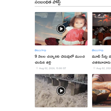
సంబంధిత పోస్ట్
తెలంగాణ
తెలంగాణ
9 నెలల చిన్నారిని చెరువులో ముంచి
మూవీ సీన్లు మ
చంపిన తల్లి
చితకబాదారు
Aug 02, 2026, 15:08 IST
Aug 02, 2026