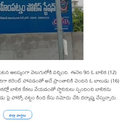
 ఘటన ఆలస్యంగా వెలుగులోకి వచ్చింది. ఈనెల 9న ఓ బాలిక (12)
ిగా కరెంట్ పోవడంతో అదే ప్రాంతానికి చెందిన ఓ బాలుడు (16)
చీకట్లో బాలిక కేకలు వేయడంతో స్థానికులు స్పందించి బాలికను
డు పై పోక్సో చట్టం కింద కేసు నమోదు చేసి దర్యాప్తు చేస్తున్నారు.
జిల్లా వార్తలు