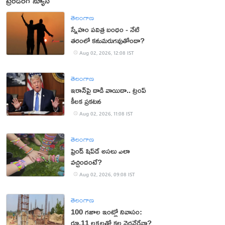
ట్రెండింగ్ న్యూస్
తెలంగాణ
స్నేహం పవిత్ర బంధం - నేటి
తరంలో కనుమరుగవుతోందా?
Aug 02, 2026, 12:08 IST
తెలంగాణ
ఇరాన్‌పై దాడి వాయిదా.. ట్రంప్
కీలక ప్రకటన
Aug 02, 2026, 11:08 IST
తెలంగాణ
ఫ్రెండ్ షిప్‌డే అసలు ఎలా
వచ్చిందంటే?
Aug 02, 2026, 09:08 IST
తెలంగాణ
100 గజాల ఇంట్లో నివాసం:
రూ.11 లక్షలతో కల నెరవేరేనా?