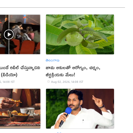
తెలంగాణ
ుందే రివీల్ చేస్తున్నాడని
జామ ఆకులతో ఆరోగ్యం, చర్మం,
 (వీడియో)
జీర్ణక్రియకు మేలు!
, 14:08 IST
Aug 02, 2026, 14:08 IST