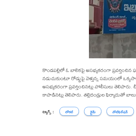
కొండపల్లిలో ఓ బాలికపై అసభ్యకరంగా ప్రవర్తించిన
నడుచుకుంటూ రోడ్డుపై వెళ్తున్న సమయంలో ఒక్కసార
అసభ్యకరంగా ప్రవర్తించినట్లు పోలీసులు తెలిపారు. 
కాపాడినట్లు తెలిపారు. తల్లిదండ్రుల ఫిర్యాదుతో బాలు
ట్యాగ్స్ :
లోకల్
క్రైమ్
నోటిఫికేషన్