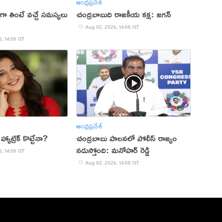
ఆంధ్రప్రదేశ్
ా తింటే వచ్చే సమస్యలు
చంద్రబాబుది రాజకీయ కక్ష: జగన్
Aug 02, 2026, 14:08 IST
, 14:08 IST
ఆంధ్రప్రదేశ్
యాట్రిక్ కొట్టేనా?
చంద్రబాబు పాలనలో పోలీస్ రాజ్యం
నడుస్తోంది: మనోహర్ రెడ్డి
, 14:08 IST
Aug 02, 2026, 14:08 IST