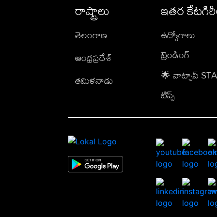
రాష్ట్రాలు
ఇతర కేటగిర
తెలంగాణ
ఉద్యోగాలు
ట్రెండింగ్
ఆంధ్రప్రదేశ్
🌟 వాట్సాప్ S
తమిళనాడు
టిప్స్