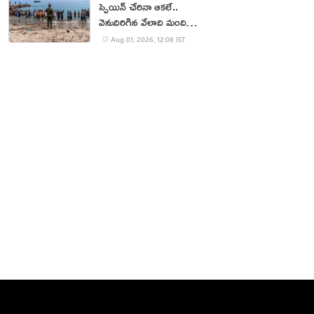
స్పెయిన్ చేరినా ఆకలే..
వెనుదిరిగిన వేలాది మంది
వలసదారులు
Aug 01, 2026, 12:08 IST