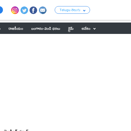
Telugu తెలుగు
ు
రాజకీయం
బంగారం-వెండి ధరలు
క్రైమ్
అనేకం