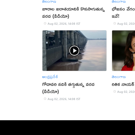
తెలంగాణ
తెలంగాణ
జూరాల జలాశయానికి కొనసాగుతున్న
భోజనం వేగంగ
వరద (వీడియో)
ఇవే!
Aug 02, 2026, 14:08 IST
Aug 02, 2026
ఆంధ్రప్రదేశ్
తెలంగాణ
గోదావరి నదికి తగ్గుతున్న వరద
రితిక నాయక్ హ్
(వీడియో)
Aug 02, 2026
Aug 02, 2026, 14:08 IST