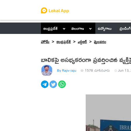
ఆంధ్రప్రదేశ్
తెలంగాణ
ఉద్యోగాలు
ట్రెండింగ్
హోమ్
ఆంధ్రప్రదేశ్
ఎన్టీఆర్
మైలవరం
బాలికపై అసభ్యకరంగా ప్రవర్తించిన వ్యక్
By Rajiv raju
1578
చూసినవారు
Jun 13, 