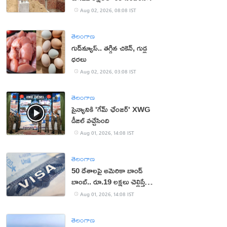
Aug 02, 2026, 08:08 IST
తెలంగాణ
గుడ్‌న్యూస్.. తగ్గిన చికెన్, గుడ్ల
ధరలు
Aug 02, 2026, 03:08 IST
తెలంగాణ
సైన్యానికి 'గేమ్ ఛేంజర్' XWG
డీజిల్ వచ్చేసింది
Aug 01, 2026, 14:08 IST
తెలంగాణ
50 దేశాలపై అమెరికా బాండ్
బాంబ్.. రూ.19 లక్షలు చెల్లిస్తేనే
వీసా!
Aug 01, 2026, 14:08 IST
తెలంగాణ