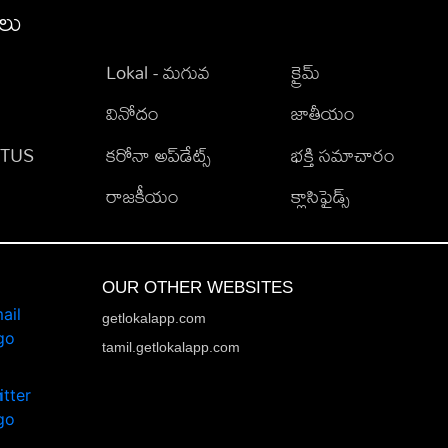
ీలు
Lokal - మగువ
క్రైమ్
వినోదం
జాతీయం
TATUS
కరోనా అప్‌డేట్స్
భక్తి సమాచారం
రాజకీయం
క్లాసిఫైడ్స్
OUR OTHER WEBSITES
getlokalapp.com
tamil.getlokalapp.com