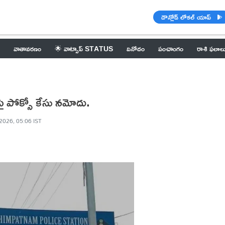
డౌన్లోడ్ లోకల్ యాప్
వాతావరణం
🌟 వాట్సాప్ STATUS
వినోదం
పంచాంగం
రాశి ఫలాల
తిపై పోక్సో కేసు నమోదు.
2026, 05:06 IST