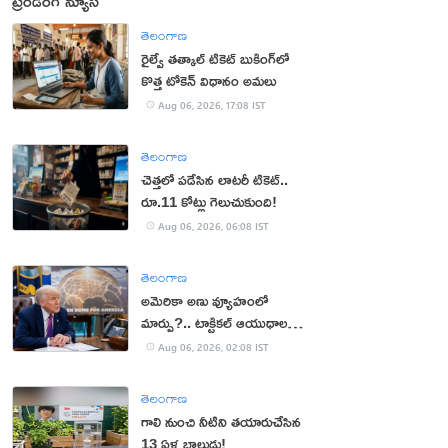
ట్రెండింగ్ న్యూస్
తెలంగాణ
రైల్వే తత్కాల్ టికెట్ బుకింగ్‌లో
కొత్త టోకెన్ విధానం అమలు
Aug 06, 2026, 17:08 IST
తెలంగాణ
చెత్తలో పడేసిన లాటరీ టికెట్..
రూ.11 కోట్లు గెలుచుకుంది!
Aug 06, 2026, 06:08 IST
తెలంగాణ
అమెరికా అణు వ్యూహంలో
మార్పు?.. టాక్టికల్ ఆయుధాలకు
ప్రాధాన్యం!
Aug 06, 2026, 02:08 IST
తెలంగాణ
గాలి నుంచి నీటిని తయారుచేసిన
13 ఏళ్ల బాలుడు!