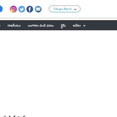
Telugu తెలుగు
ు
రాజకీయం
బంగారం-వెండి ధరలు
క్రైమ్
అనేకం