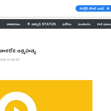
డౌన్లోడ్ లోకల్ యాప్
వాతావరణం
🌟 వాట్సాప్ STATUS
వినోదం
పంచాంగం
రాశి ఫలాల
లు తాళలేక ఆత్మహత్య
2026, 01:06 IST