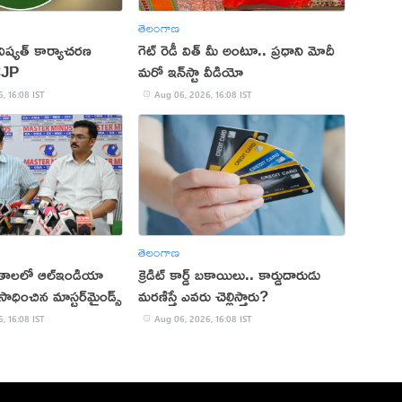
తెలంగాణ
ష్యత్ కార్యాచరణ
గెట్ రెడీ విత్ మీ అంటూ.. ప్రధాని మోదీ
CJP
మరో ఇన్‌స్టా వీడియో
, 16:08 IST
Aug 06, 2026, 16:08 IST
తెలంగాణ
ితాలలో ఆల్ఇండియా
క్రెడిట్ కార్డ్ బకాయిలు.. కార్డుదారుడు
ాధించిన మాస్టర్‌మైండ్స్
మరణిస్తే ఎవరు చెల్లిస్తారు?
, 16:08 IST
Aug 06, 2026, 16:08 IST