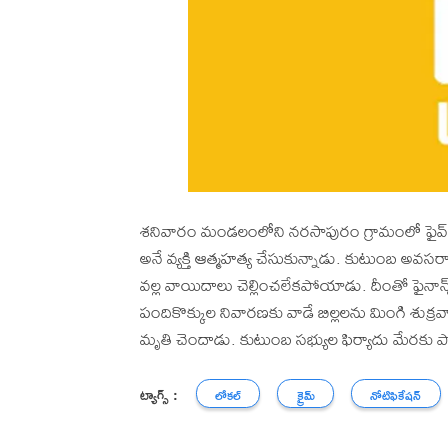
శనివారం మండలంలోని నరసాపురం గ్రామంలో ఫైవ్ స్టార
అనే వ్యక్తి ఆత్మహత్య చేసుకున్నాడు. కుటుంబ అవసరా
వల్ల వాయిదాలు చెల్లించలేకపోయాడు. దీంతో ఫైనాన్స్
పందికొక్కుల నివారణకు వాడే బిల్లలను మింగి శుక్ర
మృతి చెందాడు. కుటుంబ సభ్యుల ఫిర్యాదు మేరకు పోలీ
ట్యాగ్స్ :
లోకల్
క్రైమ్
నోటిఫికేషన్