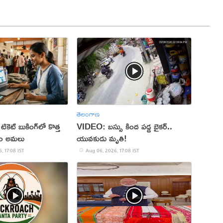
తెలంగాణ
 టికెట్ బుకింగ్‌లో కొత్త
VIDEO: బస్సు కింద పడ్డ బైకర్..
నం అమలు
యువకుడు మృతి!
, 17:08 IST
Aug 06, 2026, 17:08 IST