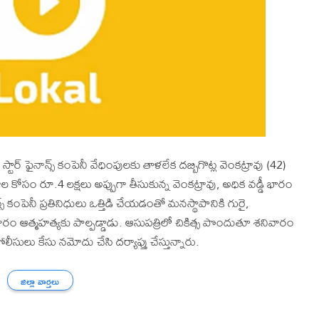
్ ఫైనాన్స్ కంపెనీ వేధింపులకు తాళలేక దబ్బిగొట్ల వెంకట్రావు (42)
ల కోసం రూ.4 లక్షలు అప్పుగా తీసుకున్న వెంకట్రావు, అధిక వడ్డీ భారం
 కంపెనీ ప్రతినిధులు ఒత్తిడి చేయడంతో మనస్థాపానికి గురై,
వారం ఆత్మహత్యకు పాల్పడ్డాడు. ఆసుపత్రిలో చికిత్స పొందుతూ శనివారం
సులు కేసు నమోదు చేసి దర్యాప్తు చేస్తున్నారు.
జిల్లా వార్తలు