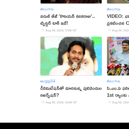
తెలంగాణ
తెలంగాణ
వరుణ్ తేజ్ 'కొరియన్ కనకరాజు'..
VIDEO: భవి
ట్విట్టర్ టాక్ ఇదే!
ప్రకటించిన 
Aug 06, 2026, 17:08 IST
Aug 06, 2026
ఆంధ్రప్రదేశ్
తెలంగాణ
డీలిమిటేషన్‌తో మారనున్న పులివెందుల
సి.ఎం.ఏ ఫల
రిజర్వేషన్?
1st ర్యాంకు స
Aug 06, 2026, 16:08 IST
Aug 06, 2026