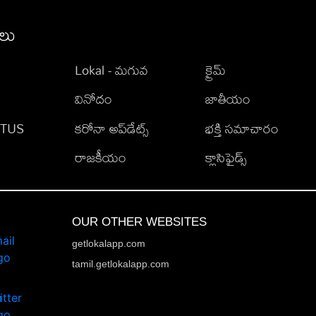
ీలు
Lokal - మగువ
క్రైమ్
వినోదం
జాతీయం
TATUS
కరోనా అప్‌డేట్స్
భక్తి సమాచారం
రాజకీయం
క్లాసిఫైడ్స్
OUR OTHER WEBSITES
getlokalapp.com
tamil.getlokalapp.com