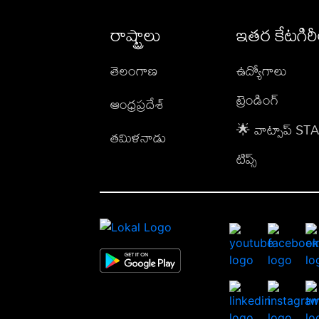
రాష్ట్రాలు
ఇతర కేటగిర
తెలంగాణ
ఉద్యోగాలు
ట్రెండింగ్
ఆంధ్రప్రదేశ్
🌟 వాట్సాప్ S
తమిళనాడు
టిప్స్