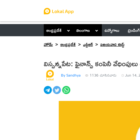
ఆంధ్రప్రదేశ్
తెలంగాణ
ఉద్యోగాలు
ట్రెండింగ్
హోమ్
ఆంధ్రప్రదేశ్
ఎన్టీఆర్
విజయవాడ ఈస్ట్
విస్సన్నపేట: ఫైనాన్స్ కంపెనీ వేధింపు
By Sandhya
1136
చూసినవారు
Jun 14, 