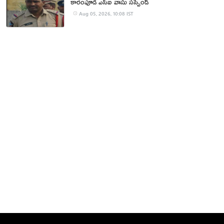
కారంపూడి ఎస్ఐ వాసు స‌స్పెండ్‌
Aug 05, 2026, 10:08 IST