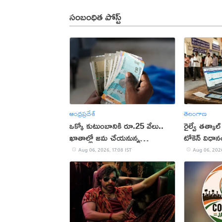
సంబంధిత పోస్ట్
ఆంధ్రప్రదేశ్
తెలంగాణ
ఒక్కో కుటుంబానికి రూ.25 వేలు..
రైల్వే తత్కాల్
ఖాతాల్లో జ‌మ చేయ‌నున్న
టోకెన్ విధా
ప్ర‌భుత్వం..!
Aug 06, 2026, 17:08 IST
Aug 06, 2026