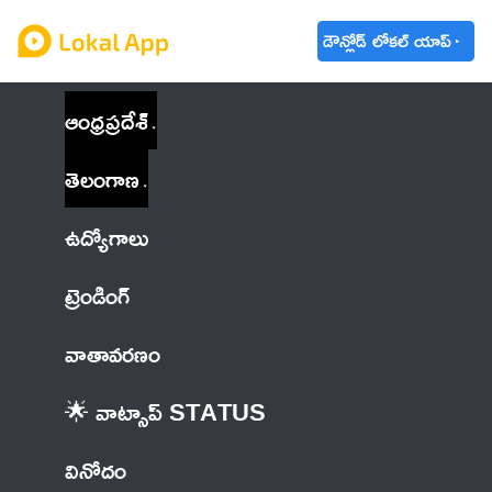
డౌన్లోడ్ లోకల్ యాప్
ఆంధ్రప్రదేశ్
తెలంగాణ
ఉద్యోగాలు
ట్రెండింగ్
వాతావరణం
🌟 వాట్సాప్ STATUS
వినోదం