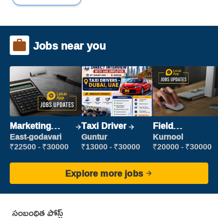
Jobs near you
Marketing
Taxi Driver
Field
Executive
Marketing
East-godavari
Guntur
Kurnool
Executive
₹22500 - ₹30000
₹13000 - ₹30000
₹20000 - ₹30000
Explore more jobs
సంబంధిత పోస్ట్