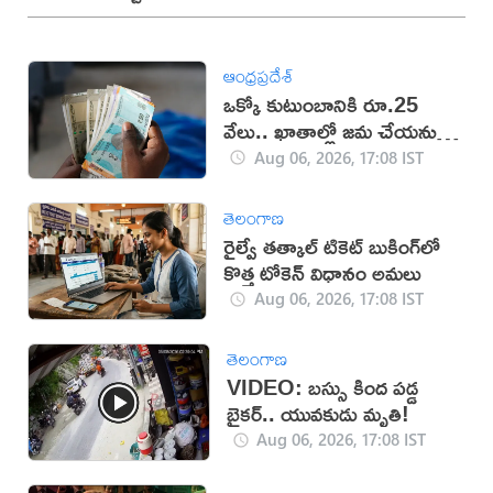
ఆంధ్రప్రదేశ్
ఒక్కో కుటుంబానికి రూ.25
వేలు.. ఖాతాల్లో జ‌మ చేయ‌నున్న
ప్ర‌భుత్వం..!
Aug 06, 2026, 17:08 IST
తెలంగాణ
రైల్వే తత్కాల్ టికెట్ బుకింగ్‌లో
కొత్త టోకెన్ విధానం అమలు
Aug 06, 2026, 17:08 IST
తెలంగాణ
VIDEO: బస్సు కింద పడ్డ
బైకర్.. యువకుడు మృతి!
Aug 06, 2026, 17:08 IST