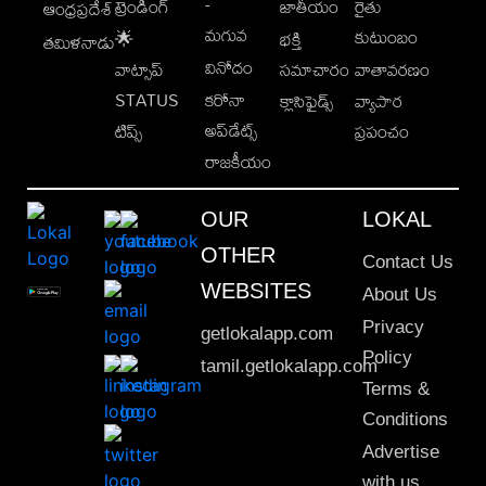
-
ట్రెండింగ్
జాతీయం
రైతు
ఆంధ్రప్రదేశ్
మగువ
కుటుంబం
🌟
భక్తి
తమిళనాడు
వినోదం
వాట్సాప్
సమాచారం
వాతావరణం
STATUS
కరోనా
క్లాసిఫైడ్స్
వ్యాపార
అప్‌డేట్స్
టిప్స్
ప్రపంచం
రాజకీయం
OUR
LOKAL
OTHER
Contact Us
WEBSITES
About Us
Privacy
getlokalapp.com
Policy
tamil.getlokalapp.com
Terms &
Conditions
Advertise
with us