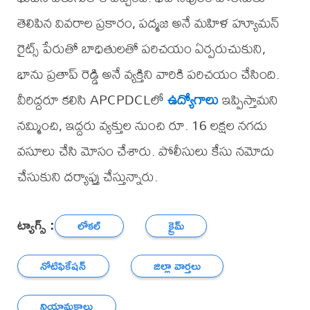
తెలిపిన వివరాల ప్రకారం, పద్మజ అనే మహిళ హ్యూమన్
రైట్స్ పేరుతో బాధితులతో పరిచయం ఏర్పరుచుకుని,
భాను ప్రతాప్ రెడ్డి అనే వ్యక్తిని వారికి పరిచయం చేసింది.
వీరిద్దరూ కలిసి APCPDCLలో
ఉద్యోగాలు
ఇప్పిస్తామని
నమ్మించి, ఇద్దరు వ్యక్తుల నుంచి రూ. 16 లక్షల నగదు
వసూలు చేసి మోసం చేశారు. పోలీసులు కేసు నమోదు
చేసుకుని దర్యాప్తు చేస్తున్నారు.
ట్యాగ్స్ :
లోకల్
క్రైమ్
నోటిఫికేషన్
జిల్లా వార్తలు
నియామకాలు