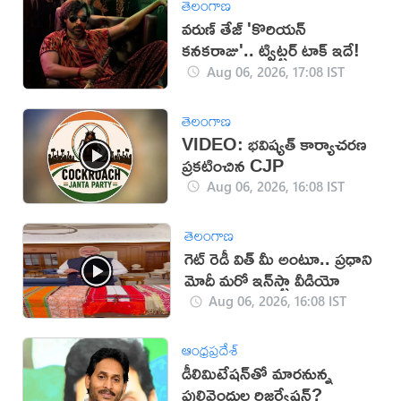
తెలంగాణ
వరుణ్ తేజ్ 'కొరియన్
కనకరాజు'.. ట్విట్టర్ టాక్ ఇదే!
Aug 06, 2026, 17:08 IST
తెలంగాణ
VIDEO: భవిష్యత్ కార్యాచరణ
ప్రకటించిన CJP
Aug 06, 2026, 16:08 IST
తెలంగాణ
గెట్ రెడీ విత్ మీ అంటూ.. ప్రధాని
మోదీ మరో ఇన్‌స్టా వీడియో
Aug 06, 2026, 16:08 IST
ఆంధ్రప్రదేశ్
డీలిమిటేషన్‌తో మారనున్న
పులివెందుల రిజర్వేషన్?