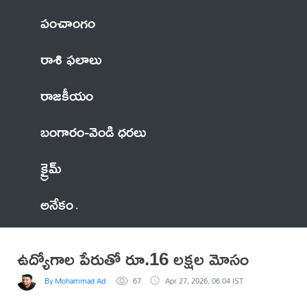
పంచాంగం
రాశి ఫలాలు
రాజకీయం
బంగారం-వెండి ధరలు
క్రైమ్
అనేకం
ఉద్యోగాల పేరుతో రూ.16 లక్షల మోసం
By Mohammad Adil Anwar
67
Apr 27, 2026, 06:04 IST