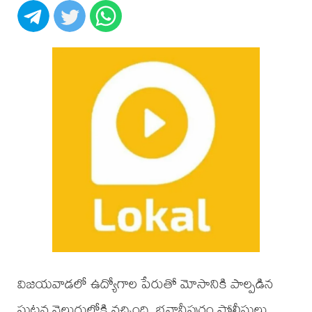
విజయవాడలో ఉద్యోగాల పేరుతో మోసానికి పాల్పడిన
ఘటన వెలుగులోకి వచ్చింది. భవానీపురం పోలీసులు