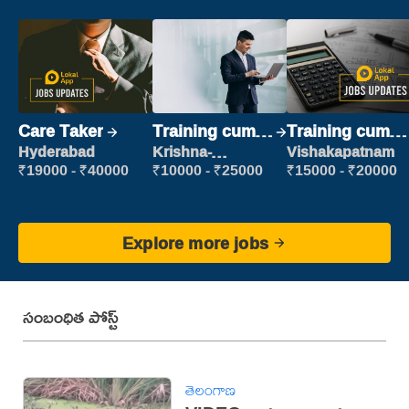
Care Taker
Training cum
Training cum
Placement
Placement
Hyderabad
Krishna-
Vishakapatnam
vijayawada
₹19000 - ₹40000
₹10000 - ₹25000
₹15000 - ₹20000
Explore more jobs
సంబంధిత పోస్ట్
తెలంగాణ