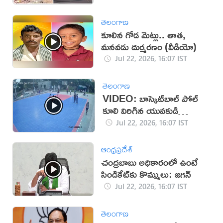
తెలంగాణ
కూలిన గోడ మెట్లు.. తాత,
మనవడు దుర్మరణం (వీడియో)
Jul 22, 2026, 16:07 IST
తెలంగాణ
VIDEO: బాస్కెట్‌బాల్ పోల్
కూలి విరిగిన యువకుడి
వెన్నుముక
Jul 22, 2026, 16:07 IST
ఆంధ్రప్రదేశ్
చంద్రబాబు అధికారంలో ఉంటే
సిండికేట్‌కు కొమ్ములు: జగన్
Jul 22, 2026, 16:07 IST
తెలంగాణ