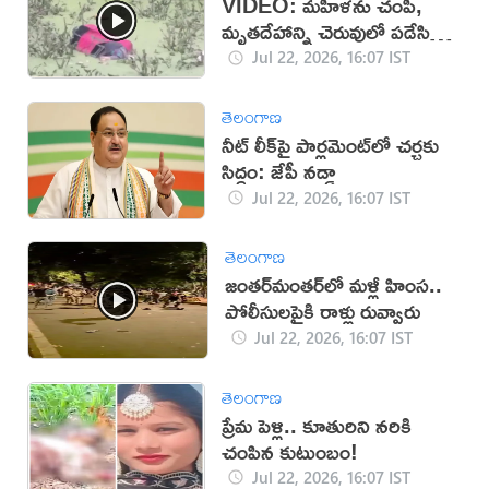
VIDEO: మహిళను చంపి,
మృతదేహాన్ని చెరువులో పడేసిన
దుండగులు!
Jul 22, 2026, 16:07 IST
తెలంగాణ
నీట్ లీక్‌పై పార్లమెంట్‌లో చర్చకు
సిద్ధం: జేపీ నడ్డా
Jul 22, 2026, 16:07 IST
తెలంగాణ
జంతర్‌మంతర్‌లో మళ్లీ హింస..
పోలీసులపైకి రాళ్లు రువ్వారు
Jul 22, 2026, 16:07 IST
తెలంగాణ
ప్రేమ పెళ్లి.. కూతురిని నరికి
చంపిన కుటుంబం!
Jul 22, 2026, 16:07 IST