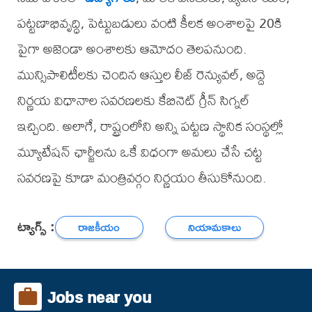
పట్టణాభివృద్ధి, పెట్టుబడులు వంటి కీలక అంశాలపై 20కి
పైగా అజెండా అంశాలకు ఆమోదం తెలపనుంది.
మున్సిపాలిటీలకు చెందిన ఆస్తుల లీజ్‌ రెన్యువల్, అద్దె
నిర్ణయ విధానాల సవరణలకు కేబినెట్ గ్రీన్ సిగ్నల్
ఇచ్చింది. అలాగే, రాష్ట్రంలోని అన్ని పట్టణ స్థానిక సంస్థల్లో
మ్యూటేషన్ ఛార్జీలను ఒకే విధంగా అమలు చేసే చట్ట
సవరణపై కూడా మంత్రివర్గం నిర్ణయం తీసుకోనుంది.
ట్యాగ్స్ :
రాజకీయం
నియామకాలు
Jobs near you