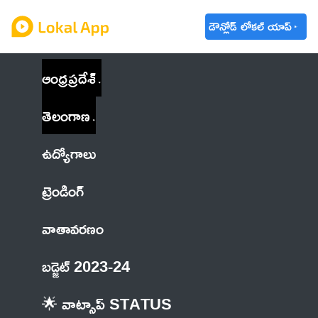
డౌన్లోడ్ లోకల్ యాప్
ఆంధ్రప్రదేశ్
తెలంగాణ
ఉద్యోగాలు
ట్రెండింగ్
వాతావరణం
బడ్జెట్ 2023-24
🌟 వాట్సాప్ STATUS