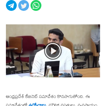
ఆంధ్రప్రదేశ్ కేబినెట్ సమావేశం కొనసాగుతోంది. ఈ
సమావేశంలో
ఉద్యోగాలు
, మౌలిక వసతులు, వ్యవసాయం,