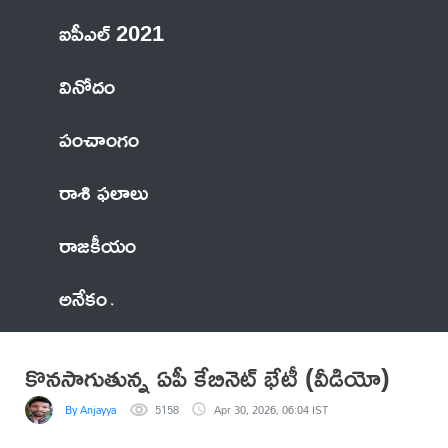
ఐపీఎల్ 2021
వినోదం
పంచాంగం
రాశి ఫలాలు
రాజకీయం
అనేకం
కొనసాగుతున్న ఏపీ కేబినెట్ భేటీ (వీడియో)
By Anjayya
5158
Apr 30, 2026, 06:04 IST