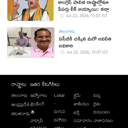
కాంగ్రెస్‌ పాలిత రాష్ట్రాల్లోనూ
పేపర్లు లీక్‌ అయ్యాయి: నడ్డా
Jul 22, 2026, 15:07 IST
తెలంగాణ
ఏసీబీకి చిక్కిన మరో అవినీతి
అధికారి
Jul 22, 2026, 15:07 IST
రాష్ట్రాలు
ఇతర కేటగిరీలు
తెలంగాణ
ఉద్యోగాలు
Lokal
క్రైమ్
విద్య
-
ట్రెండింగ్
జాతీయం
రైతు
ఆంధ్రప్రదేశ్
మగువ
కుటుంబం
🌟
భక్తి
తమిళనాడు
వినోదం
వాట్సాప్
సమాచారం
వాతావరణం