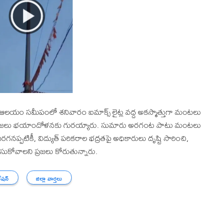
 ఆలయం సమీపంలో శనివారం ఐమాక్స్ లైట్ల వద్ద అకస్మాత్తుగా మంటలు
 ప్రజలు భయాందోళనకు గురయ్యారు. సుమారు అరగంట పాటు మంటలు
రగనప్పటికీ, విద్యుత్ పరికరాల భద్రతపై అధికారులు దృష్టి సారించి,
కోవాలని ప్రజలు కోరుతున్నారు.
ేషన్
జిల్లా వార్తలు