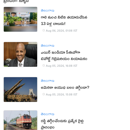
ట్రెండింగ్ న్యూస్
తెలంగాణ
గాలి నుంచి నీటిని తయారుచేసిన
13 ఏళ్ల బాలుడు!
Aug 06, 2026, 01:08 IST
తెలంగాణ
ఎయిర్ ఇండియా సీఈవోగా
టెవోల్డే గెబ్రెమరియం నియామకం
Aug 05, 2026, 16:08 IST
తెలంగాణ
అమెరికా ఆయుధ బలం తగ్గిందా?
Aug 05, 2026, 15:08 IST
తెలంగాణ
రద్దీ తగ్గించేందుకు ప్రత్యేక రైళ్లు
ప్రారంభం