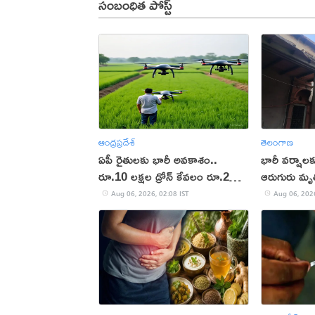
సంబంధిత పోస్ట్
ఆంధ్రప్రదేశ్
తెలంగాణ
ఏపీ రైతులకు భారీ అవకాశం..
భారీ వర్షాలక
రూ.10 లక్షల డ్రోన్ కేవలం రూ.2
ఆరుగురు మృత
లక్షలకే!
Aug 06, 2026, 02:08 IST
Aug 06, 2026