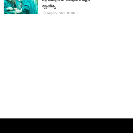
శస్త్రచికిత్స
Aug 05, 2026, 05:08 IST