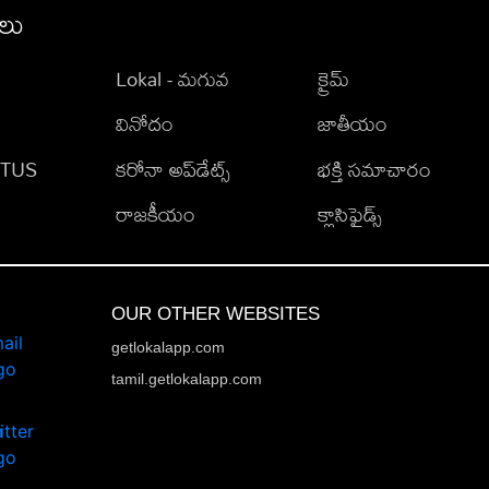
ీలు
Lokal - మగువ
క్రైమ్
వినోదం
జాతీయం
TATUS
కరోనా అప్‌డేట్స్
భక్తి సమాచారం
రాజకీయం
క్లాసిఫైడ్స్
OUR OTHER WEBSITES
getlokalapp.com
tamil.getlokalapp.com