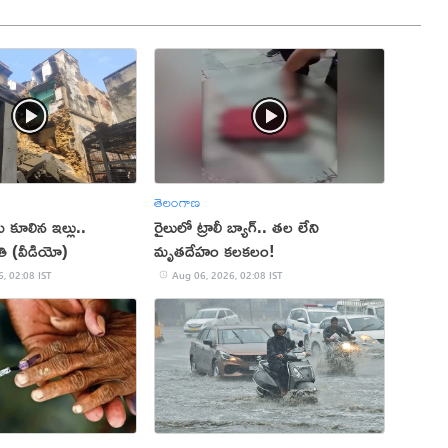
తెలంగాణ
ు కూలిన ఇల్లు..
రైలులో ట్రాలీ బ్యాగ్.. తల లేని
ి (వీడియో)
మృతదేహం కలకలం!
, 02:08 IST
Aug 06, 2026, 02:08 IST