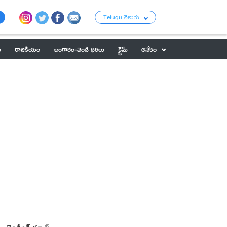
Telugu తెలుగు
ు
రాజకీయం
బంగారం-వెండి ధరలు
క్రైమ్
అనేకం