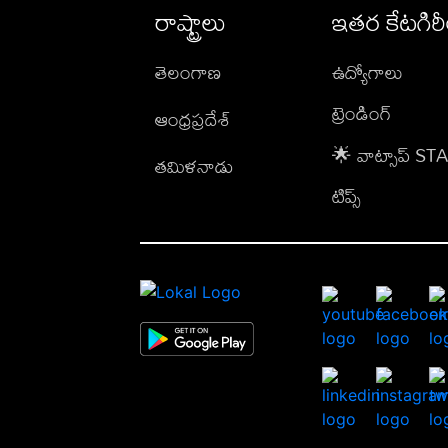
రాష్ట్రాలు
ఇతర కేటగిర
తెలంగాణ
ఉద్యోగాలు
ట్రెండింగ్
ఆంధ్రప్రదేశ్
🌟 వాట్సాప్ S
తమిళనాడు
టిప్స్