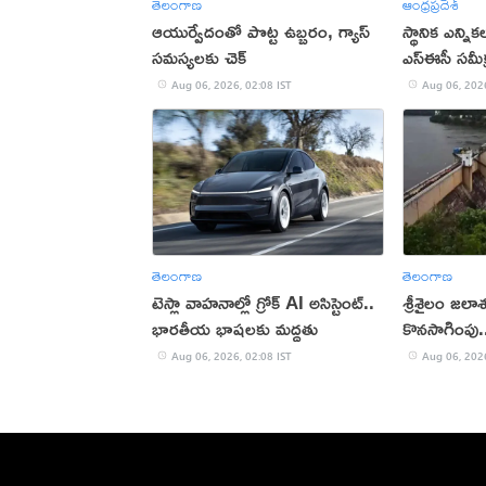
తెలంగాణ
ఆంధ్రప్రదేశ్
ఆయుర్వేదంతో పొట్ట ఉబ్బరం, గ్యాస్
స్థానిక ఎన్నిక
సమస్యలకు చెక్
ఎస్ఈసీ సమీక
Aug 06, 2026, 02:08 IST
Aug 06, 2026
తెలంగాణ
తెలంగాణ
టెస్లా వాహనాల్లో గ్రోక్ AI అసిస్టెంట్..
శ్రీశైలం జల
భారతీయ భాషలకు మద్దతు
కొనసాగింపు.
Aug 06, 2026, 02:08 IST
Aug 06, 2026