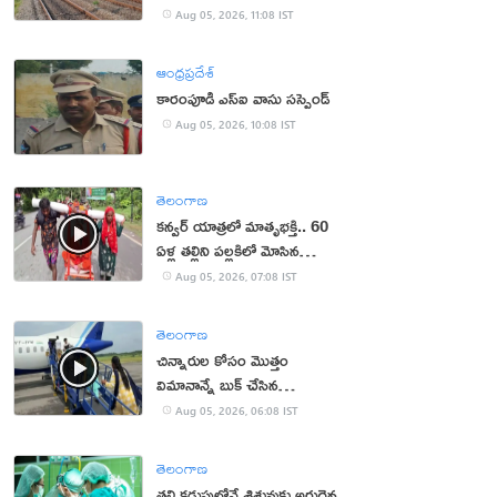
Aug 05, 2026, 11:08 IST
ఆంధ్రప్రదేశ్
కారంపూడి ఎస్ఐ వాసు స‌స్పెండ్‌
Aug 05, 2026, 10:08 IST
తెలంగాణ
కన్వర్ యాత్రలో మాతృభక్తి.. 60
ఏళ్ల తల్లిని పల్లకిలో మోసిన
కొడుకు, కోడలు!
Aug 05, 2026, 07:08 IST
తెలంగాణ
చిన్నారుల కోసం మొత్తం
విమానాన్నే బుక్ చేసిన
యూట్యూబర్
Aug 05, 2026, 06:08 IST
తెలంగాణ
తల్లి కడుపులోనే శిశువుకు అరుదైన