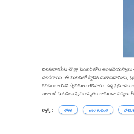
చిలకలూరిపేట చౌత్రా సెంటర్‌లోని ఆంజనేయస్వామి
చెలరేగాయి. ఈ ఘటనతో స్థానిక దుకాణదారులు,
కనిపించాయని స్థానికులు తెలిపారు. పెద్ద ప్రమాదం జ
ఇలాంటి ఘటనలు పునరావృతం కాకుండా చర్యలు తీసు
ట్యాగ్స్ :
లోకల్
ఇతర కంటెంట్
నోటిఫిక