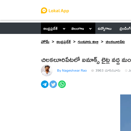
ఆంధ్రప్రదేశ్
తెలంగాణ
ఉద్యోగాలు
ట్రెండింగ్
హోమ్
ఆంధ్రప్రదేశ్
గుంటూరు జిల్లా
చిలకలూరిపేట
చిలకలూరిపేటలో ఐమాక్స్ లైట్ల వద్ద మం
By Nageshwar Rao
3963
చూసినవారు
J