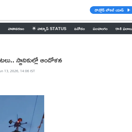
డౌన్లోడ్ లోకల్ యాప్
వాతావరణం
🌟 వాట్సాప్ STATUS
వినోదం
పంచాంగం
రాశి ఫలాల
టలు.. స్థానికుల్లో ఆందోళన
un 13, 2026, 14:06 IST