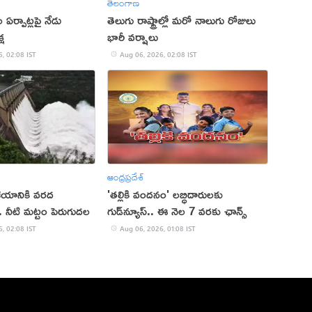
తెలంగాణ
ల ఏర్పాట్లపై నేడు
తెలుగు రాష్ట్రాల్లో మరో నాలుగు రోజులు
్ష
భారీ వర్షాలు
, 02:08 IST
Aug 06, 2026, 02:08 IST
ఆంధ్రప్రదేశ్
ాశయానికి వరద
'తల్లికి వందనం' లబ్ధిదారులకు
. నీటి మట్టం పెరుగుదల
గుడ్‌న్యూస్.. ఈ నెల 7 వరకు ఛాన్స్
, 02:08 IST
Aug 06, 2026, 01:08 IST