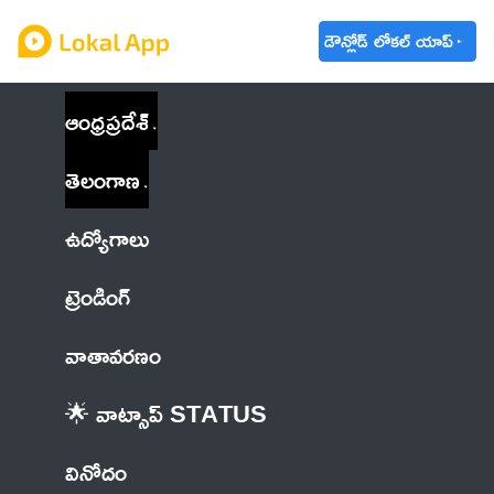
డౌన్లోడ్ లోకల్ యాప్
ఆంధ్రప్రదేశ్
తెలంగాణ
ఉద్యోగాలు
ట్రెండింగ్
వాతావరణం
🌟 వాట్సాప్ STATUS
వినోదం