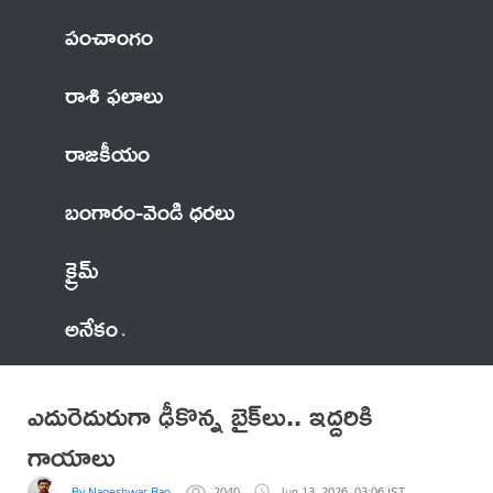
పంచాంగం
రాశి ఫలాలు
రాజకీయం
బంగారం-వెండి ధరలు
క్రైమ్
అనేకం
ఎదురెదురుగా ఢీకొన్న బైక్‌లు.. ఇద్దరికి
గాయాలు
By Nageshwar Rao
2040
Jun 13, 2026, 03:06 IST