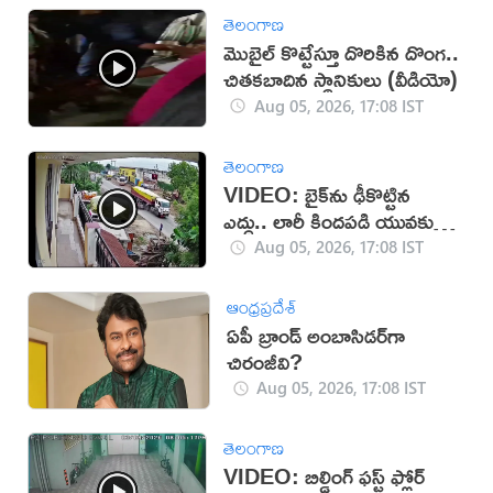
తెలంగాణ
మొబైల్ కొట్టేస్తూ దొరికిన దొంగ..
చితకబాదిన స్థానికులు (వీడియో)
Aug 05, 2026, 17:08 IST
తెలంగాణ
VIDEO: బైక్‌ను ఢీకొట్టిన
ఎద్దు.. లారీ కిందపడి యువకుడు
మృతి!
Aug 05, 2026, 17:08 IST
ఆంధ్రప్రదేశ్
ఏపీ బ్రాండ్ అంబాసిడర్‌గా
చిరంజీవి?
Aug 05, 2026, 17:08 IST
తెలంగాణ
VIDEO: బిల్డింగ్ ఫస్ట్ ఫ్లోర్