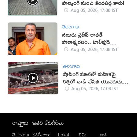
పార్కింగ్ నుంచి కిందపడ్డ కారు!
Aug 05, 2026, 17:08 IST
తెలంగాణ
నటుడు ప్రదీప్ రావత్
హఠాన్మరణం.. టాలీవుడ్
స్పందనపై విమర్శలు
Aug 05, 2026, 17:08 IST
తెలంగాణ
షాపింగ్ మాల్‌లో మహిళపై
కత్తితో దాడి చేసిన యువకుడు
(వీడియో)
Aug 05, 2026, 17:08 IST
రాష్ట్రాలు
ఇతర కేటగిరీలు
తెలంగాణ
ఉద్యోగాలు
Lokal
క్రైమ్
విద్య