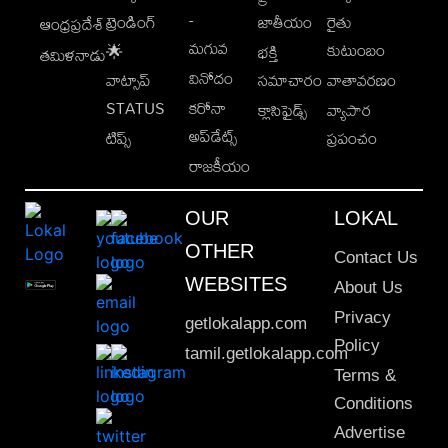
-
ట్రెండింగ్
జాతీయం
రైతు
ఆంధ్రప్రదేశ్
మగువ
కుటుంబం
🌟
భక్తి
తమిళనాడు
వినోదం
వాట్సాప్
సమాచారం
వాతావరణం
STATUS
కరోనా
క్లాసిఫైడ్స్
వ్యాపార
అప్‌డేట్స్
టిప్స్
ప్రపంచం
రాజకీయం
OUR
LOKAL
OTHER
Contact Us
WEBSITES
About Us
Privacy
getlokalapp.com
Policy
tamil.getlokalapp.com
Terms &
Conditions
Advertise