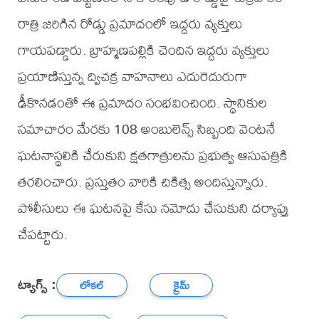
రాత్రి జరిగిన రోడ్డు ప్రమాదంలో ఇద్దరు వ్యక్తులు
గాయపడ్డారు. బ్రాహ్మణపల్లికి చెందిన ఇద్దరు వ్యక్తులు
ప్రయాణిస్తున్న ద్విచక్ర వాహనాలు ఎదురెదురుగా
ఢీకొనడంతో ఈ ప్రమాదం సంభవించింది. స్థానికుల
సమాచారం మేరకు 108 అంబులెన్స్ సిబ్బంది వెంటనే
ఘటనాస్థలికి చేరుకుని క్షతగాత్రులను ప్రభుత్వ ఆసుపత్రికి
తరలించారు. ప్రస్తుతం వారికి చికిత్స అందిస్తున్నారు.
పోలీసులు ఈ ఘటనపై కేసు నమోదు చేసుకుని దర్యాప్తు
చేపట్టారు.
ట్యాగ్స్ :
లోకల్
క్రైమ్