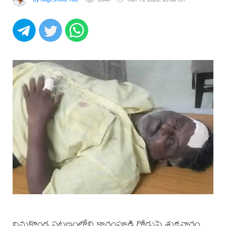
వినుకొండ పట్టణంలోని కారంపూడి రోడ్డుపై శుక్రవారం