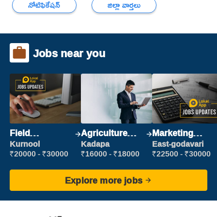
నోటిఫికేషన్
జిల్లా వార్తలు
Jobs near you
Field
Agriculture
Marketing
Marketing
Labour
Executive
Kurnool
Kadapa
East-godavari
Executive
₹20000 - ₹30000
₹16000 - ₹18000
₹22500 - ₹30000
Explore more jobs