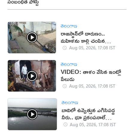
సంబంధిత పోస్ట్
తెలంగాణ
రాజస్థాన్‌లో దారుణం..
మహిళను కాల్చి చంపిన
యువకుడు (వీడియో)
Aug 05, 2026, 17:08 IST
తెలంగాణ
VIDEO: తాళం వేసిన ఇంట్లో
పేలుడు
Aug 05, 2026, 17:08 IST
తెలంగాణ
బావిలో ఉవ్వెత్తున ఎగిసిపడ్డ
నీరు.. భూ ప్రకంపనాలే
కారణమా?
Aug 05, 2026, 17:08 IST