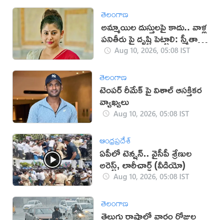
తెలంగాణ
అమ్మాయిల దుస్తులపై కాదు.. వాళ్ల
పనితీరు పై దృష్టి పెట్టాలి: స్మీతా
సబర్వాల్
Aug 10, 2026, 05:08 IST
తెలంగాణ
టెంపర్ రీమేక్ పై విశాల్ ఆసక్తికర
వ్యాఖ్యలు
Aug 10, 2026, 05:08 IST
ఆంధ్రప్రదేశ్
ఏపీలో టెన్షన్.. వైసీపీ శ్రేణుల
అరెస్ట్, లాఠీచార్జ్‌ (వీడియో)
Aug 10, 2026, 05:08 IST
తెలంగాణ
తెలుగు రాష్ట్రాల్లో వారం రోజుల