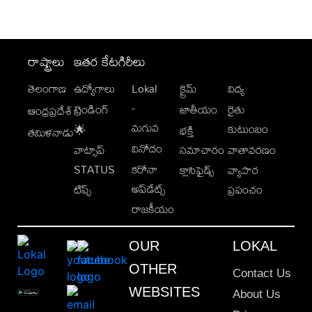
రాష్ట్రాలు
ఇతర కేటగిరీలు
తెలంగాణ
ఉద్యోగాలు
Lokal
క్రైమ్
విద్య
-
ట్రెండింగ్
జాతీయం
రైతు
ఆంధ్రప్రదేశ్
మగువ
కుటుంబం
🌟
భక్తి
తమిళనాడు
వినోదం
వాట్సాప్
సమాచారం
వాతావరణం
STATUS
కరోనా
క్లాసిఫైడ్స్
వ్యాపార
అప్‌డేట్స్
టిప్స్
ప్రపంచం
రాజకీయం
OUR
LOKAL
OTHER
Contact Us
WEBSITES
About Us