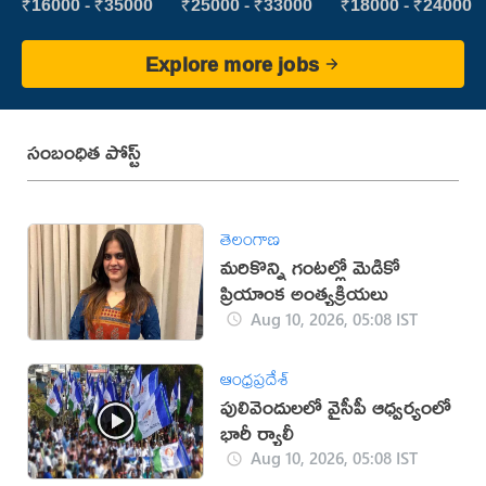
vijayawada
new
Executive
₹16000 - ₹35000
₹25000 - ₹33000
₹18000 - ₹24000
Explore more jobs
సంబంధిత పోస్ట్
తెలంగాణ
మరికొన్ని గంటల్లో మెడికో
ప్రియాంక అంత్యక్రియలు
Aug 10, 2026, 05:08 IST
ఆంధ్రప్రదేశ్
పులివెందులలో వైసీపీ ఆధ్వర్యంలో
భారీ ర్యాలీ
Aug 10, 2026, 05:08 IST