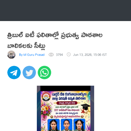
అనేకం
త్రిబుల్ ఐటీ ఫలితాల్లో ప్రభుత్వ పాఠశాల
బాలికలకు సీట్లు
By M Guru Prasad
3794
Jun 13, 2026, 15:06 IST