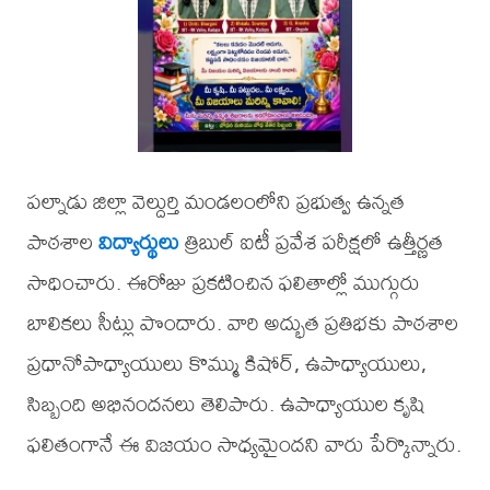
పల్నాడు జిల్లా వెల్దుర్తి మండలంలోని ప్రభుత్వ ఉన్నత
పాఠశాల
విద్యార్థులు
త్రిబుల్ ఐటీ ప్రవేశ పరీక్షలో ఉత్తీర్ణత
సాధించారు. ఈరోజు ప్రకటించిన ఫలితాల్లో ముగ్గురు
బాలికలు సీట్లు పొందారు. వారి అద్భుత ప్రతిభకు పాఠశాల
ప్రధానోపాధ్యాయులు కొమ్ము కిషోర్, ఉపాధ్యాయులు,
సిబ్బంది అభినందనలు తెలిపారు. ఉపాధ్యాయుల కృషి
ఫలితంగానే ఈ విజయం సాధ్యమైందని వారు పేర్కొన్నారు.