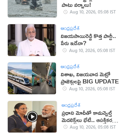
పాటు వర్షాలు!
Aug 10, 2026, 05:08 IST
ఆంధ్రప్రదేశ్
విజయసాయిరెడ్డి కొత్త పార్టీ..
పేరు ఇదేనా?
Aug 10, 2026, 05:08 IST
ఆంధ్రప్రదేశ్
విశాఖ, విజయవాడ మెట్రో
ప్రాజెక్టులపై BIG UPDATE
Aug 10, 2026, 05:08 IST
ఆంధ్రప్రదేశ్
ప్రధాని మోదీతో కామన్వెల్త్
మెడలిస్ట్‌లు భేటీ.. ఆసక్తికర
విషయం వెల్లడి (వీడియో)
Aug 10, 2026, 05:08 IST