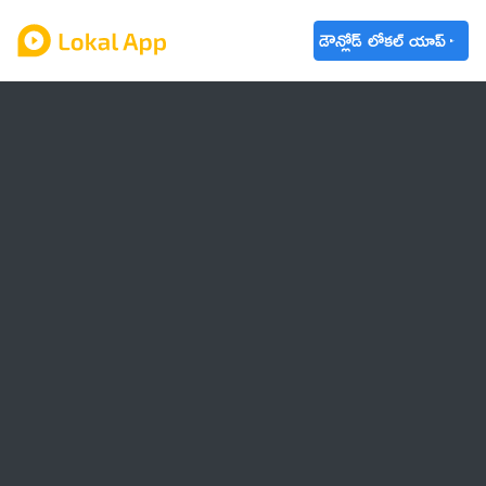
డౌన్లోడ్ లోకల్ యాప్
ఆంధ్రప్రదేశ్
తెలంగాణ
ఉద్యోగాలు
ట్రెండింగ్
వాతావరణం
🌟 వాట్సాప్ STATUS
వినోదం