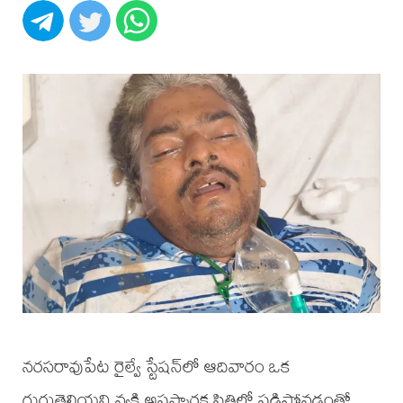
నరసరావుపేట రైల్వే స్టేషన్‌లో ఆదివారం ఒక
గుర్తుతెలియని వ్యక్తి అపస్మారక స్థితిలో పడిపోవడంతో