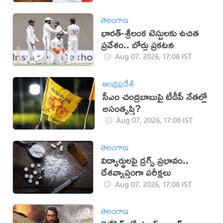
తెలంగాణ
భారత్-శ్రీలంక టెస్టులకు ఉచిత
ప్రవేశం.. బోర్డు ప్రకటన
Aug 07, 2026, 17:08 IST
ఆంధ్రప్రదేశ్
సీఎం చంద్రబాబుపై టీడీపీ నేతల్లో
అసంతృప్తి?
Aug 07, 2026, 17:08 IST
తెలంగాణ
విద్యార్థులపై డ్రగ్స్ ప్రభావం..
దేశవ్యాప్తంగా పరీక్షలు
Aug 07, 2026, 17:08 IST
తెలంగాణ