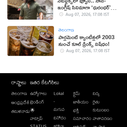
నెట్‌ఫ్లిక్స్‌లో వ్యూస్.. నాన్-
ఇంగ్లీష్ సినిమాగా ‘ధురంధర్’
రికార్డు
Aug 07, 2026, 17:08 IST
తెలంగాణ
పార్లమెంట్ క్యాంటీన్లలో 2003
నుంచే కూల్ డ్రింక్స్ నిషేధం!
Aug 07, 2026, 17:08 IST
రాష్ట్రాలు
ఇతర కేటగిరీలు
తెలంగాణ
ఉద్యోగాలు
Lokal
క్రైమ్
విద్య
-
ట్రెండింగ్
జాతీయం
రైతు
ఆంధ్రప్రదేశ్
మగువ
కుటుంబం
🌟
భక్తి
తమిళనాడు
వినోదం
వాట్సాప్
సమాచారం
వాతావరణం
STATUS
కరోనా
క్లాసిఫైడ్స్
వ్యాపార