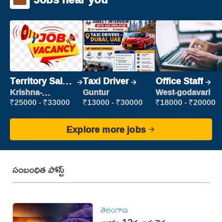
Territory Sales
Taxi Driver
Office Staff
Manager
Krishna-
Guntur
West-godavari
vijayawada
₹25000 - ₹33000
₹13000 - ₹30000
₹18000 - ₹20000
Explore more jobs
సంబంధిత పోస్ట్
తెలంగాణ