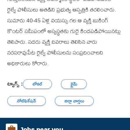
రైల్వే పోలీసులు అతడిని ప్రభుత్వ ఆస్పత్రికి తరలించారు.
సుమారు 40-45 ఏళ్ల వయస్సు గల ఆ వ్యక్తి బుకింగ్
కౌంటర్ సమీపంలో అస్వస్థతకు గురై కిందపడిపోయినట్లు
తెలిపారు. సదరు వ్యక్తి వివరాలు తెలిసిన వారు
నరసరావుపేట రైల్వే పోలీసులను సంప్రదించాలని
అధికారులు కోరారు.
ట్యాగ్స్ :
లోకల్
క్రైమ్
నోటిఫికేషన్
జిల్లా వార్తలు
Jobs near you