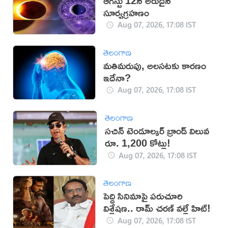
ఆగస్టు 12న అరుదైన
సూర్యగ్రహణం
Aug 07, 2026, 17:08 IST
తెలంగాణ
మతిమరుపు, అలసటకు కారణం
ఇదేనా?
Aug 07, 2026, 17:08 IST
తెలంగాణ
సచిన్ టెండూల్కర్ బ్రాండ్ విలువ
రూ. 1,200 కోట్లు!
Aug 07, 2026, 17:08 IST
తెలంగాణ
పెద్ది సినిమాపై పరుచూరి
విశ్లేషణ.. రామ్ చరణ్ వల్లే హిట్!
Aug 07, 2026, 17:08 IST