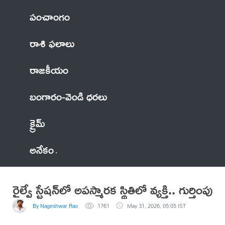
పంచాంగం
రాశి ఫలాలు
రాజకీయం
బంగారం-వెండి ధరలు
క్రైమ్
అనేకం
రైల్వే స్టేషన్‌లో అపస్మారక స్థితిలో వ్యక్తి.. గుర్తింపు
By Nageshwar Rao
1761
May 31, 2026, 05:05 IST