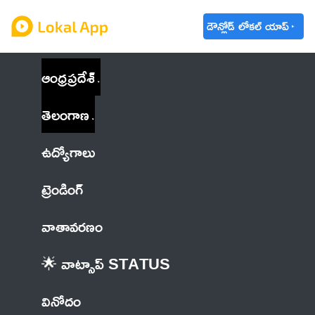
డౌన్లోడ్ లోకల్ యాప్
ఆంధ్రప్రదేశ్
తెలంగాణ
ఉద్యోగాలు
ట్రెండింగ్
వాతావరణం
🌟 వాట్సాప్ STATUS
వినోదం