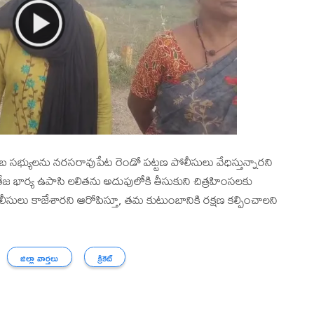
ుంబ సభ్యులను నరసరావుపేట రెండో పట్టణ పోలీసులు వేధిస్తున్నారని
భార్య ఉపాసి లలితను అదుపులోకి తీసుకుని చిత్రహింసలకు
పోలీసులు కాజేశారని ఆరోపిస్తూ, తమ కుటుంబానికి రక్షణ కల్పించాలని
జిల్లా వార్తలు
క్రికెట్