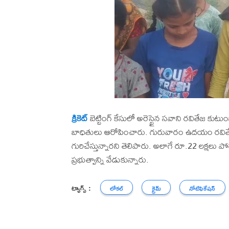
క్రికెట్
బెట్టింగ్ కేసులో అరెస్టైన సవాని రవితేజ కుట
బాధితులు ఆరోపించారు. గురువారం ఉదయం రవితేజ 
గురిచేస్తున్నారని తెలిపారు. అలాగే రూ.22 లక్షలు 
ప్రభుత్వాన్ని వేడుకున్నారు.
ట్యాగ్స్ :
లోకల్
క్రైమ్
నోటిఫికేషన్