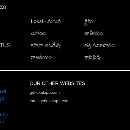
ీలు
Lokal - మగువ
క్రైమ్
వినోదం
జాతీయం
TATUS
కరోనా అప్‌డేట్స్
భక్తి సమాచారం
రాజకీయం
క్లాసిఫైడ్స్
OUR OTHER WEBSITES
getlokalapp.com
tamil.getlokalapp.com