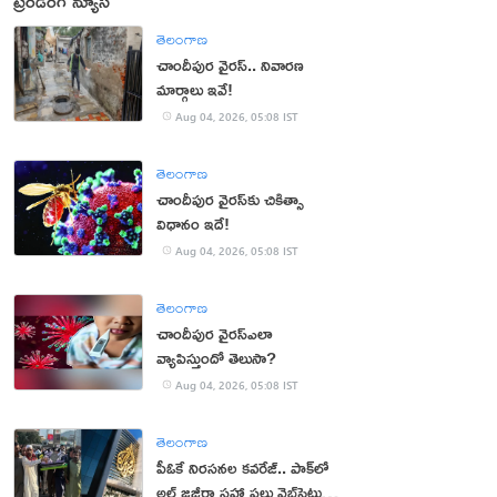
ట్రెండింగ్ న్యూస్
తెలంగాణ
చాందీపుర వైరస్.. నివారణ
మార్గాలు ఇవే!
Aug 04, 2026, 05:08 IST
తెలంగాణ
చాందీపుర వైరస్‌కు చికిత్సా
విధానం ఇదే!
Aug 04, 2026, 05:08 IST
తెలంగాణ
చాందీపుర వైరస్ఎలా
వ్యాపిస్తుందో తెలుసా?
Aug 04, 2026, 05:08 IST
తెలంగాణ
పీఓకే నిరసనల కవరేజ్.. పాక్‌లో
అల్ జజీరా సహా పలు వెబ్‌సైట్లు