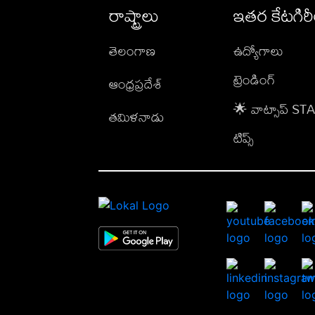
రాష్ట్రాలు
ఇతర కేటగిర
తెలంగాణ
ఉద్యోగాలు
ట్రెండింగ్
ఆంధ్రప్రదేశ్
🌟 వాట్సాప్ S
తమిళనాడు
టిప్స్