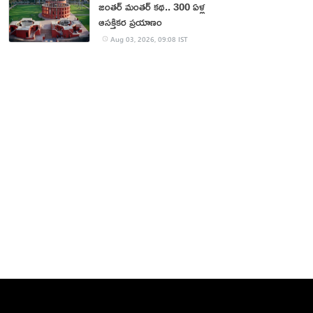
జంతర్‌ మంతర్‌ కథ.. 300 ఏళ్ల
ఆసక్తికర ప్రయాణం
Aug 03, 2026, 09:08 IST