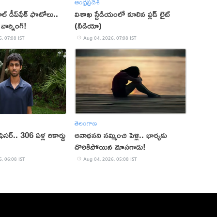
ఆంధ్రప్రదేశ్
ల్ డీప్‌ఫేక్‌ ఫొటోలు..
విశాఖ స్టేడియంలో కూలిన ఫ్లడ్ లైట్
వార్నింగ్!
(వీడియో)
, 07:08 IST
Aug 04, 2026, 07:08 IST
తెలంగాణ
ఫెసర్‌.. 306 ఏళ్ల రికార్డు
అనాథనని నమ్మించి పెళ్లి.. భార్యకు
దొరికిపోయిన మోసగాడు!
, 06:08 IST
Aug 04, 2026, 05:08 IST