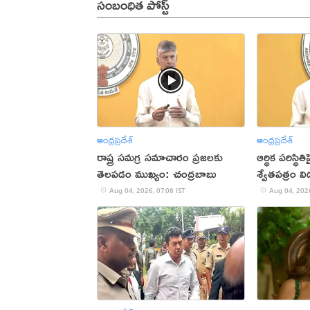
సంబంధిత పోస్ట్
ఆంధ్రప్రదేశ్
ఆంధ్రప్రదేశ్
రాష్ట్ర సమగ్ర సమాచారం ప్రజలకు
ఆర్థిక పరిస్థ
తెలపడం ముఖ్యం: చంద్రబాబు
శ్వేతపత్రం వ
Aug 04, 2026, 07:08 IST
Aug 04, 2026