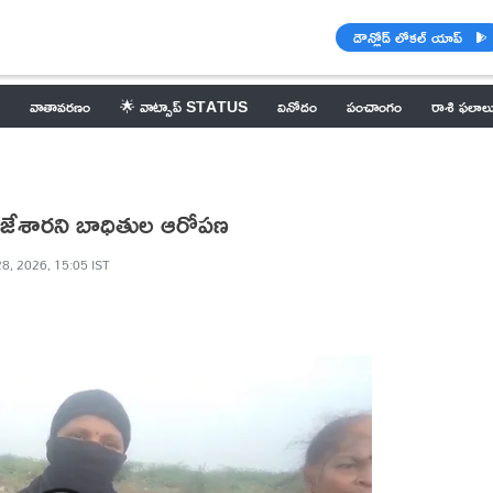
డౌన్లోడ్ లోకల్ యాప్
వాతావరణం
🌟 వాట్సాప్ STATUS
వినోదం
పంచాంగం
రాశి ఫలాల
కాజేశారని బాధితుల ఆరోపణ
8, 2026, 15:05 IST