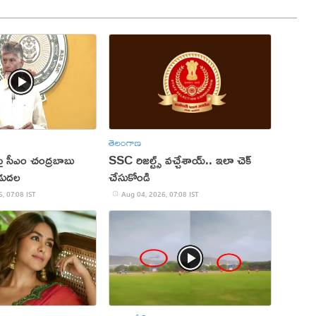
తెలంగాణ
ితిపై సీఎం చంద్రబాబు
SSC రిజల్ట్స్ వచ్చేశాయ్.. ఇలా చెక్
ిడుదల
చేసుకోండి
, 07:08 IST
Aug 04, 2026, 07:08 IST