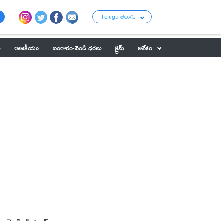
Telugu తెలుగు
ు
రాజకీయం
బంగారం-వెండి ధరలు
క్రైమ్
అనేకం