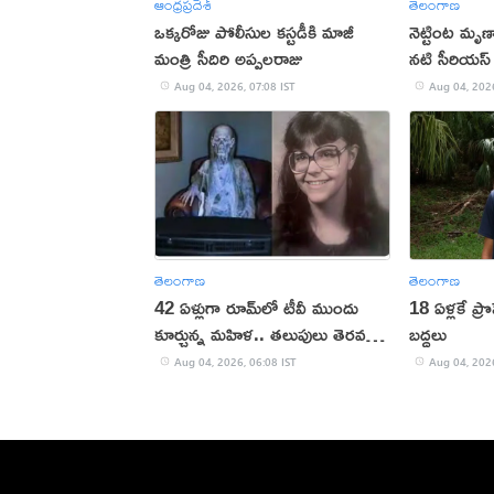
ఆంధ్రప్రదేశ్
తెలంగాణ
ఒక్కరోజు పోలీసుల కస్టడీకి మాజీ
నెట్టింట మృణా
మంత్రి సీదిరి అప్పలరాజు
నటి సీరియస్ 
Aug 04, 2026, 07:08 IST
Aug 04, 2026
తెలంగాణ
తెలంగాణ
42 ఏళ్లుగా రూమ్‌లో టీవీ ముందు
18 ఏళ్లకే ప్రొ
కూర్చున్న మహిళ.. తలుపులు తెరవగా
బద్దలు
షాక్
Aug 04, 2026, 06:08 IST
Aug 04, 2026