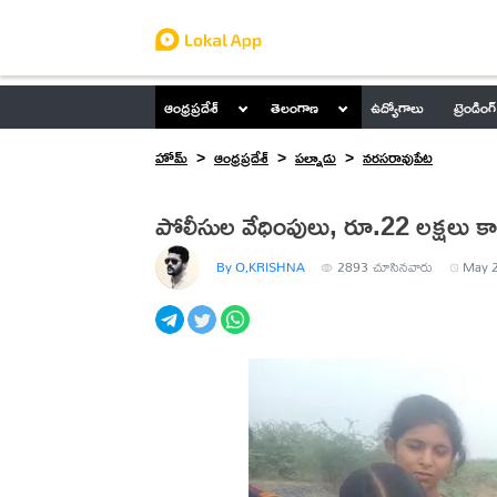
ఆంధ్రప్రదేశ్
తెలంగాణ
ఉద్యోగాలు
ట్రెండింగ్
హోమ్
ఆంధ్రప్రదేశ్
పల్నాడు
న‌ర‌స‌రావుపేట‌
పోలీసుల వేధింపులు, రూ.22 లక్షలు 
By O,KRISHNA
2893
చూసినవారు
May 2